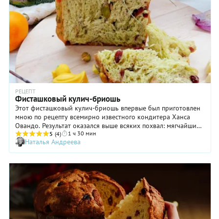
РЕЦЕПТ
Фисташковый кулич-бриошь
Этот фисташковый кулич-бриошь впервые был приготовлен
мною по рецепту всемирно известного кондитера Ханса
Овандо. Результат оказался выше всяких похвал: мягчайший,
1 ч 30 мин
ароматный, невесомый мякиш идеально сочетался по вкусу с
5
(4)
Наталья Андреева
вяленой клюквой и белым шоколадом. Теперь я пеку его на
каждую Пасху и не только! И если вам не очень нравится
вкус традиционной пасхальной выпечки, обязательно
попробуйте этот кулич с начинкой из фисташковой пасты:
он точно полюбится вам с первого кусочка. Ниже вас ждет
его пошаговый рецепт.