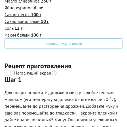
Масло сливочное
230 г
Яйцо куриное
6 шт.
Сахар-песок
100 г
Сахар ванильный
10 г
Соль
12 г
Изюм белый
100 г
Таблица мер и весов
Рецепт приготовления
Негаснущий экран
Шаг 1
Для опары положите дрожжи в миску, залейте теплым
молоком (его температура должна быть не выше 50 °С),
перемешайте до растворения дрожжей. Добавьте муку и
еще раз перемешайте до гладкости. Накройте пленкой и
дайте опаре постоять 45 минут. Она должна увеличиться
минимум вдвое, и в ней должны появиться пузырьки