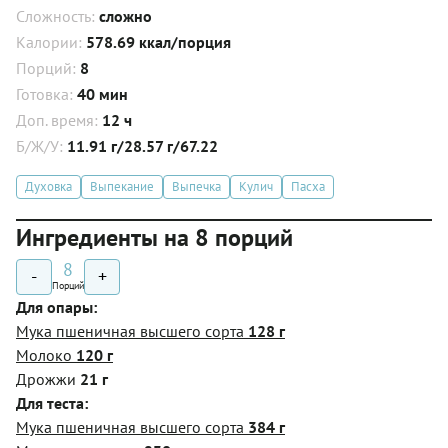
Сложность:
сложно
Калории:
578.69 ккал/порция
Порций:
8
Готовка:
40 мин
Доп. время:
12 ч
Б/Ж/У:
11.91 г/28.57 г/67.22
Духовка
Выпекание
Выпечка
Кулич
Пасха
Ингредиенты на 8 порций
8
-
+
Порций
Для опары:
Мука пшеничная высшего сорта
128 г
Молоко
120 г
Дрожжи
21 г
Для теста:
Мука пшеничная высшего сорта
384 г