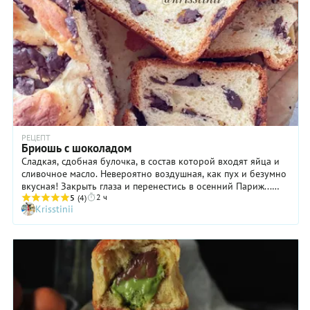
РЕЦЕПТ
Бриошь с шоколадом
Сладкая, сдобная булочка, в состав которой входят яйца и
сливочное масло. Невероятно воздушная, как пух и безумно
вкусная! Закрыть глаза и перенестись в осенний Париж...
2 ч
Отлично подходит для завтрака и не только! Сегодня я
5
(4)
Krisstinii
решила приготовить вот в такой форме!