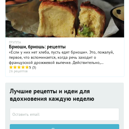
ГРУППА
Бриоши, бриошь: рецепты
«Если у них нет хлеба, пусть едят бриоши». Это, пожалуй,
первое, что вспоминается, когда речь заходит о
французской дрожжевой выпечке. Действительно,
шелковистая, золотая и необыкновенно сдобная бриошь –
5
(3)
26 рецептов
королева дрожжевого теста. На севере Франции ее до сих
пор считают воскресным угощением, а не хлебом на каждый
день.
Лучшие рецепты и идеи для
вдохновения каждую неделю