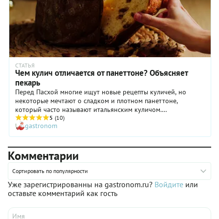
СТАТЬЯ
Чем кулич отличается от панеттоне? Объясняет
пекарь
Перед Пасхой многие ищут новые рецепты куличей, но
некоторые мечтают о сладком и плотном панеттоне,
который часто называют итальянским куличом.
Действительно ли кулич и панеттоне — одно и то же, а если
5
(10)
gastronom
нет, то в чем разница? Разобраться в этом нам помог
основатель и бренд-шеф пекарни «Печорин» Роман Мамаев.
Комментарии
Сортировать по популярности
Уже зарегистрированны на gastronom.ru?
Войдите
или
оставьте комментарий как гость