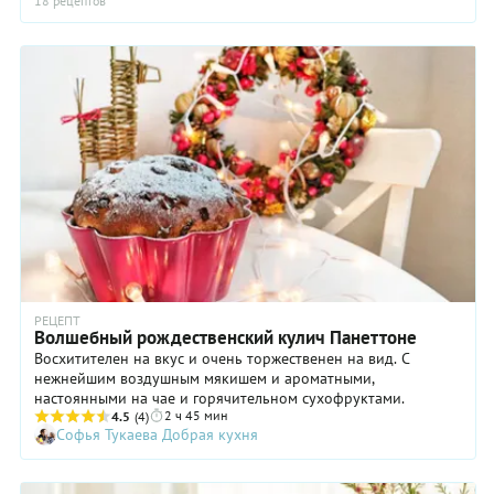
18 рецептов
пряности и орехи в их фирменных рецептах куличей? А
главное, есть ли у них какие-то секреты или все просто –
печь надо со светлыми чувствами и любовью в душе.
РЕЦЕПТ
Волшебный рождественский кулич Панеттоне
Восхитителен на вкус и очень торжественен на вид. С
нежнейшим воздушным мякишем и ароматными,
настоянными на чае и горячительном сухофруктами.
2 ч 45 мин
4.5
(4)
Софья Тукаева Добрая кухня