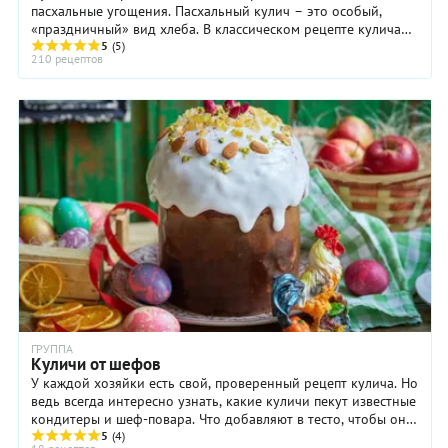
пасхальные угощения. Пасхальный кулич – это особый,
«праздничный» вид хлеба. В классическом рецепте кулича
используют дрожжевое тесто с добавлением большого
5
(5)
210 рецептов
количества сливочного масла, яиц и сахара.
ГРУППА
Куличи от шефов
У каждой хозяйки есть свой, проверенный рецепт кулича. Но
ведь всегда интересно узнать, какие куличи пекут известные
кондитеры и шеф-повара. Что добавляют в тесто, чтобы оно
было сдобным, тяжелым и насыщенным, какие сухофрукты,
5
(4)