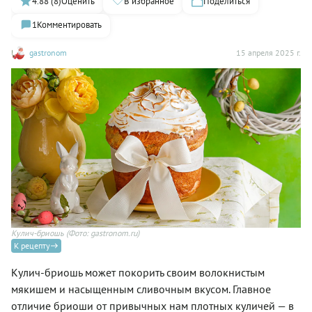
4.88 (8)
Оценить
В избранное
Поделиться
1
Комментировать
gastronom
15 апреля 2025 г.
Кулич-бриошь
(Фото: gastronom.ru)
К рецепту
Кулич-бриошь может покорить своим волокнистым
мякишем и насыщенным сливочным вкусом. Главное
отличие бриоши от привычных нам плотных куличей — в