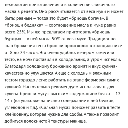
технологии приготовления и в количестве сливочного
масла в рецепте. Оно рассчитывается от веса муки и может
быть: равным — тогда это будет «бриошь богача». В
«бриоши бедняка» — соотношение масла к муке равно
всего 25%. Мы же предлагаем приготовить «бриошь
буржуа» — в ней масла 50% от веса муки. Традиционно
этап брожения теста бриоши происходит в холодильнике
от 8 до 24 часов. Это очень удобно: вечером замесили
тесто, на ночь поставили в холодильник, а утром испекли.
Благодаря холодному брожению аромат и вкус кулича-
качественно улучшается. А еще с холодным влажным
тестом гораздо легче работать на этапе формовки самих
куличей. Настоятельно рекомендуем использовать для
кулича-бриоши муку с высоким содержанием белка — 12-
14 г (на упаковке написано содержание в ней белков,
углеводов и т.д.). «Сильная мука» поможет развить в тесте
клейковину, которая нужна для сдобы. А также позволит
добиться волокнистой текстуры мякиша.