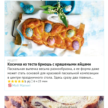
РЕЦЕПТ
Косичка из теста бриошь с крашеными яйцами
Пасхальная выпечка весьма разнообразна, а ее форма даже
может стать основой для красивой пасхальной композиции
в центре праздничного стола. Здесь сразу два главных
6 ч 25 мин
символа праздника - оригинальная форма и пасхальные
5
(4)
Мой Магнит
яйца. В этом рецепте для косички готовят тесто бриош -
один из самых восхитительных видов сдобного теста.