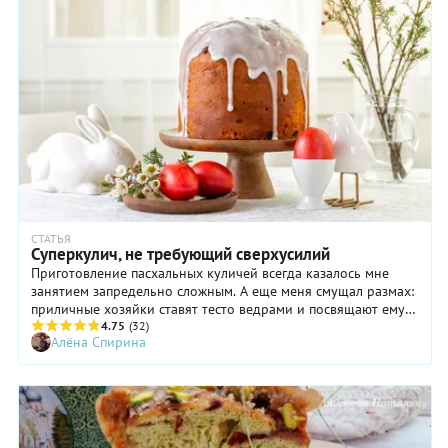
СТАТЬЯ
Суперкулич, не требующий сверхусилий
Приготовление пасхальных куличей всегда казалось мне
занятием запредельно сложным. А еще меня смущал размах:
приличные хозяйки ставят тесто ведрами и посвящают ему
целый день. Поэтому куличи я сама никогда не пекла:
4.75
(32)
Алёна Спирина
слишком велик был риск потратить немало времени и сил на
то, чтобы убить гору прекрасных продуктов. Но год назад
мне попался рецепт бриоши, который шел вразрез со всем,
чему нас учат не только опытные бабушки и мамы, но и
умные книги по выпечке.