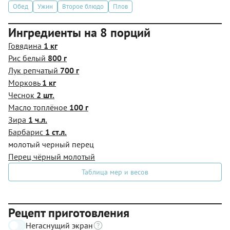
Обед
Ужин
Второе блюдо
Плов
Ингредиенты на 8 порций
Говядина
1 кг
Рис белый
800 г
Лук репчатый
700 г
Морковь
1 кг
Чеснок
2 шт.
Масло топлёное
100 г
Зира
1 ч.л.
Барбарис
1 ст.л.
молотый черный перец
Перец чёрный молотый
Таблица мер и весов
Рецепт приготовления
Негаснущий экран