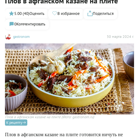
Плов в афганском казане на плите
5.00 (40)
Оценить
В избранное
Поделиться
0
Комментировать
gastronom
30 марта 2024 г.
Плов в афганском казане на плите
(Фото: gastronom.ru)
К рецепту
Плов в афганском казане на плите готовится ничуть не