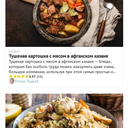
РЕЦЕПТ
Тушеная картошка с мясом в афганском казане
Тушеная картошка с мясом в афганском казане — блюдо,
которым без особого труда можно накормить даже очень
большую компанию, используя при этом самые простые и
бюджетные продукты. Принцип работы афганского казана
4.97
(34)
Роман Рыжов
тот же, что у скороварки — благодаря герметично закрытой
крышке, внутри образуется повышенное давление,
вследствие чего любое блюдо будет готово намного
быстрее. Например, с увеличением давления на 1 Бар время
тушения уменьшается в 3 раза, поэтому смело берите самые
жесткие куски говядины (лопатка, голяшка, зарез) и не
беспокойтесь, что они останутся жесткими. Обратите
внимание: приготовить мясо с картошкой в афганском
казане можно и без предварительного обжаривания