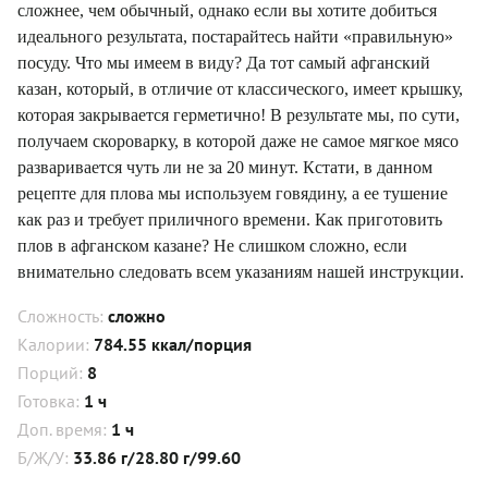
сложнее, чем обычный, однако если вы хотите добиться
идеального результата, постарайтесь найти «правильную»
посуду. Что мы имеем в виду? Да тот самый афганский
казан, который, в отличие от классического, имеет крышку,
которая закрывается герметично! В результате мы, по сути,
получаем скороварку, в которой даже не самое мягкое мясо
разваривается чуть ли не за 20 минут. Кстати, в данном
рецепте для плова мы используем говядину, а ее тушение
как раз и требует приличного времени. Как приготовить
плов в афганском казане? Не слишком сложно, если
внимательно следовать всем указаниям нашей инструкции.
Сложность:
сложно
Калории:
784.55 ккал/порция
Порций:
8
Готовка:
1 ч
Доп. время:
1 ч
Б/Ж/У:
33.86 г/28.80 г/99.60