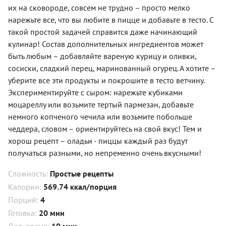
их на сковороде, совсем не трудно – просто мелко
нарежьте все, что вы любите в пицце и добавьте в тесто. С
такой простой задачей справится даже начинающий
кулинар! Состав дополнительных ингредиентов может
быть любым – добавляйте вареную курицу и оливки,
сосиски, сладкий перец, маринованный огурец. А хотите –
уберите все эти продукты и покрошите в тесто ветчину.
Экспериментируйте с сыром: нарежьте кубиками
моцареллу или возьмите тертый пармезан, добавьте
немного копченого чечила или возьмите побольше
чеддера, словом – ориентируйтесь на свой вкус! Тем и
хорош рецепт – оладьи - пиццы каждый раз будут
получаться разными, но непременно очень вкусными!
Сложность:
Простые рецепты
Калории:
569.74 ккал/порция
Порций:
4
Готовка:
20 мин
Доп. время:
10 мин