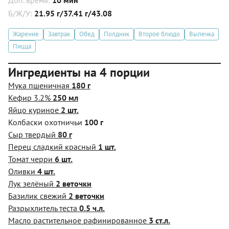
Б/Ж/У:
21.95 г/37.41 г/43.08
Жарение
Завтрак
Обед
Полдник
Второе блюдо
Выпечка
Пицца
Ингредиенты на 4 порции
Мука пшеничная
180 г
Кефир 3.2%
250 мл
Яйцо куриное
2 шт.
Колбаски охотничьи
100 г
Сыр твердый
80 г
Перец сладкий красный
1 шт.
Томат черри
6 шт.
Оливки
4 шт.
Лук зелёный
2 веточки
Базилик свежий
2 веточки
Разрыхлитель теста
0.5 ч.л.
Масло растительное рафинированное
3 ст.л.