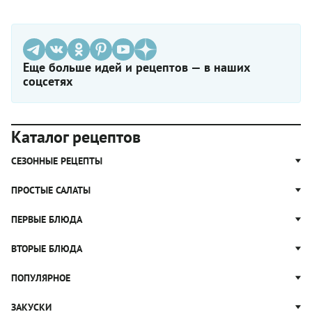
Еще больше идей и рецептов — в наших
соцсетях
Каталог рецептов
СЕЗОННЫЕ РЕЦЕПТЫ
Рецепты из капусты
ПРОСТЫЕ САЛАТЫ
Блюда с картошкой
Простые салаты
ПЕРВЫЕ БЛЮДА
Рецепты с грибами
Салат Оливье
Яблочные пироги
Щи
ВТОРЫЕ БЛЮДА
Салат Цезарь
Рецепты с клюквой
Борщ
Салат Нисуаз
Котлеты
ПОПУЛЯРНОЕ
Блюда из тыквы
Рассольник
Салат Мимоза
Плов
Гороховый суп
Пицца
ЗАКУСКИ