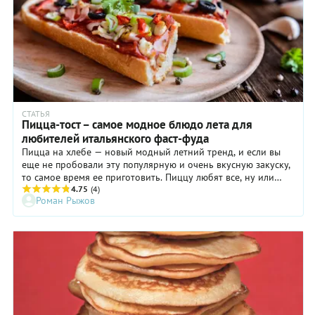
СТАТЬЯ
Пицца-тост – самое модное блюдо лета для
любителей итальянского фаст-фуда
Пицца на хлебе — новый модный летний тренд, и если вы
еще не пробовали эту популярную и очень вкусную закуску,
то самое время ее приготовить. Пиццу любят все, ну или
почти все, а вот азиатские фуд-блогеры пошли дальше,
4.75
(4)
Роман Рыжов
совместив пиццу с тостом. В результате получилась пицца-
тост (Pizza toast), которая, конечно, не является
полноценной пиццей, зато очень быстро и легко готовится, а
потому под силу даже ребенку. И поверьте, вам не придется
уговаривать своих родных попробовать эту новинку — и
взрослые, и дети во всем мире принимают ее на ура.