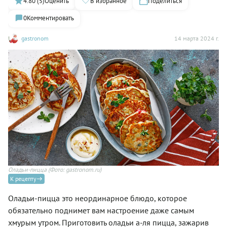
4.80 (5)
Оценить
В избранное
Поделиться
0
Комментировать
gastronom
14 марта 2024 г.
Оладьи-пицца
(Фото: gastronom.ru)
К рецепту
Оладьи-пицца это неординарное блюдо, которое
обязательно поднимет вам настроение даже самым
хмурым утром. Приготовить оладьи а-ля пицца, зажарив