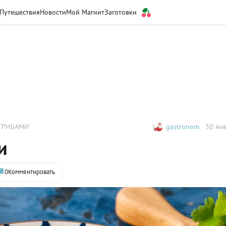
Путешествия
Новости
Мой Магнит
Заготовки
 ГРИБАМИ
gastronom
30 янв
и
0
Комментировать