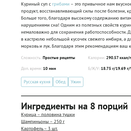
Куриный суп с
грибами
– это привычное нам вкусно
продукт, восстанавливающий силы после болезни, кр
Больше того, благодаря высокому содержанию витами
нарушениями сна! Одним из полезных свойств курино
немаловажно для сохранения работоспособности. Дл
в кастрюлю небольшой кусочек свежего имбиря, а д
морковь и лук. Благодаря этим рекомендациям ваш 
Сложность:
Простые рецепты
Калории:
290.57 ккал/
Доп. время:
10 мин
Б/Ж/У:
18.75 г/19.69 г/
Русская кухня
Обед
Ужин
Ингредиенты на 8 порций
Курица – половина тушки
Шампиньоны – 250 г
Картофель – 3 шт.