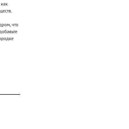
 как
ществ.
дром, что
добавьте
вородке