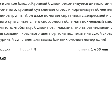
е и легкое блюдо. Куриный бульон рекомендуется диетологами
оме того, куриный суп снимает стресс и нормализует обмен ве
нов группы В, он даже помогает справиться с депрессией и с
го супа считается его способность облегчать похмельный син
я того, чтобы вкус бульона был максимально выразительным, 
ля создания красивого цвета бульона подпеките на сухой ско
куриный суп станет для ваших близких блюдом номер один!
порция
Порций:
8
Готовка:
1 ч 30 мин
9.63