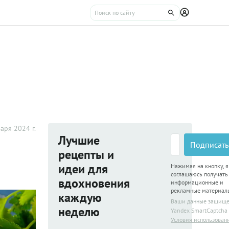
аря 2024 г.
Лучшие
Подписать
рецепты и
идеи для
Нажимая на кнопку, я
соглашаюсь получать
вдохновения
информационные и
рекламные материал
каждую
Ваши данные защищ
неделю
Yandex SmartCaptcha
Условия использован