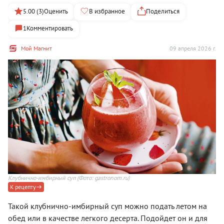
5.00 (3)
Оценить
В избранное
Поделиться
1
Комментировать
Мой Магнит
09 апреля 2026 г.
Клубнично-имбирный суп
(Фото: gastronom.ru)
К рецепту
Такой клубнично-имбирный суп можно подать летом на
обед или в качестве легкого десерта. Подойдет он и для