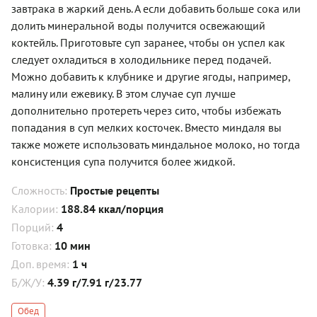
завтрака в жаркий день. А если добавить больше сока или
долить минеральной воды получится освежающий
коктейль. Приготовьте суп заранее, чтобы он успел как
следует охладиться в холодильнике перед подачей.
Можно добавить к клубнике и другие ягоды, например,
малину или ежевику. В этом случае суп лучше
дополнительно протереть через сито, чтобы избежать
попадания в суп мелких косточек. Вместо миндаля вы
также можете использовать миндальное молоко, но тогда
консистенция супа получится более жидкой.
Сложность:
Простые рецепты
Калории:
188.84 ккал/порция
Порций:
4
Готовка:
10 мин
Доп. время:
1 ч
Б/Ж/У:
4.39 г/7.91 г/23.77
Обед