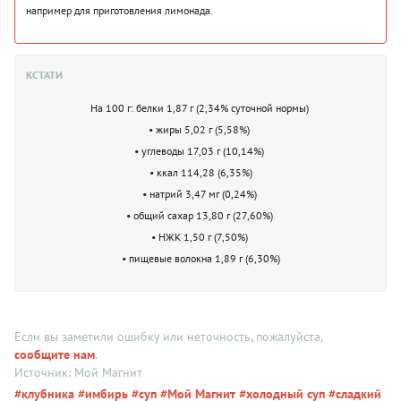
например для приготовления лимонада.
КСТАТИ
На 100 г: белки 1,87 г (2,34% суточной нормы)
• жиры 5,02 г (5,58%)
• углеводы 17,03 г (10,14%)
• ккал 114,28 (6,35%)
• натрий 3,47 мг (0,24%)
• общий сахар 13,80 г (27,60%)
• НЖК 1,50 г (7,50%)
• пищевые волокна 1,89 г (6,30%)
Если вы заметили ошибку или неточность, пожалуйста,
сообщите нам
.
Источник: Мой Магнит
#клубника
#имбирь
#суп
#Мой Магнит
#холодный суп
#сладкий