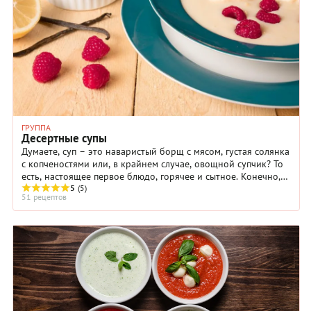
ГРУППА
Десертные супы
Думаете, суп – это наваристый борщ с мясом, густая солянка
с копченостями или, в крайнем случае, овощной супчик? То
есть, настоящее первое блюдо, горячее и сытное. Конечно,
это так. Но не всегда.
5
(5)
51 рецептов