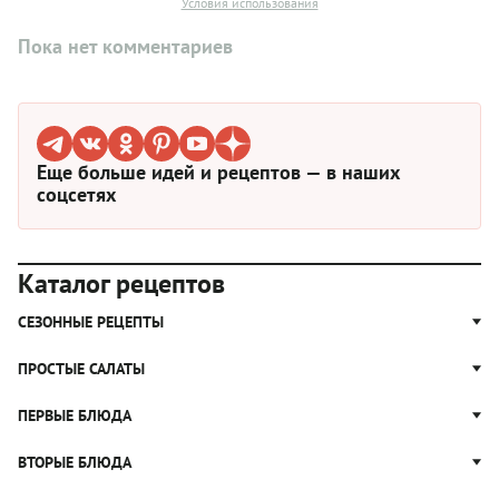
Условия использования
Пока нет комментариев
Еще больше идей и рецептов — в наших
соцсетях
Каталог рецептов
СЕЗОННЫЕ РЕЦЕПТЫ
Рецепты из капусты
ПРОСТЫЕ САЛАТЫ
Блюда с картошкой
Простые салаты
ПЕРВЫЕ БЛЮДА
Рецепты с грибами
Салат Оливье
Яблочные пироги
Щи
ВТОРЫЕ БЛЮДА
Салат Цезарь
Рецепты с клюквой
Борщ