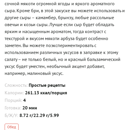
сочной мякоти огромной ягоды и яркого ароматного
сыра. Кроме бри, в этой закуске вы можете использовать и
другие сыры – камамбер, брынзу, любые рассольные
овечьи и козьи сыры. Лучше если сыр будет обладать
ярким и насыщенным ароматом, тогда контраст с
текстурой и вкусом мякоти арбуза будет особенно
заметен. Вы можете поэкспериментировать с
использованием различных уксусов в заправке к этому
салату – не только белый, но и красный бальзамический
уксус будет уместен, необычный акцент добавит,
например, малиновый уксус.
Сложность:
Простые рецепты
Калории:
261.13 ккал/порция
Порций:
4
Готовка:
20 мин
Б/Ж/У:
8.72 г/22.29 г/5.99
Обед