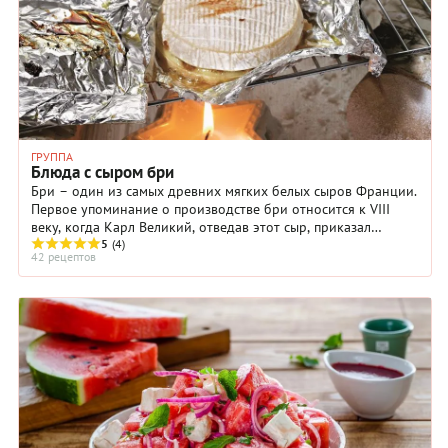
ГРУППА
Блюда с сыром бри
Бри – один из самых древних мягких белых сыров Франции.
Первое упоминание о производстве бри относится к VIII
веку, когда Карл Великий, отведав этот сыр, приказал
присылать его к своему двору.
5
(4)
42 рецептов