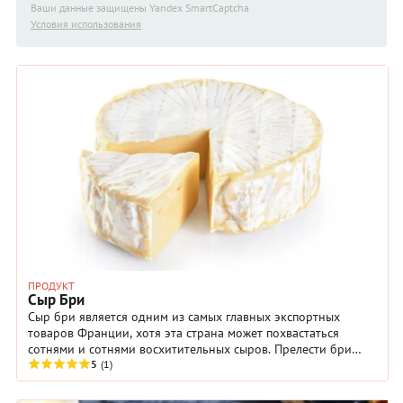
Ваши данные защищены Yandex SmartCaptcha
Условия использования
ПРОДУКТ
Сыр Бри
Сыр бри является одним из самых главных экспортных
товаров Франции, хотя эта страна может похвастаться
сотнями и сотнями восхитительных сыров. Прелести бри
очевидны: мягкая белая корка заключает в ...
5
(1)