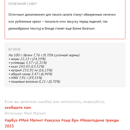
ПОЛЕЗНЫЙ СОВЕТ
Отличным дополнением для такого салата станут обжаренные семечки
или рубленные орехи – посыпьте ими закуску перед подачей, так
разнообразие текстур в блюде станет еще более богатым.
КСТАТИ
На 100 г: белки 7,76 г (9,70% суточной нормы)
• жиры 22,13 г (24,59%)
• углеводы 3,57 г (2,31%)
• ккал 243,43 (13,52%)
• натрий 233,92 мг (16,13%)
• общий сахар 3,47 г (6,94%)
• НЖК 7,91 г (39,55%)
• пищевые волокна 0,21 г (0,70%)
Если вы заметили ошибку или неточность, пожалуйста,
сообщите нам
.
Источник: Мой Магнит
#арбуз
#Мой Магнит
#закуска
#сыр бри
#Новогодние тренды
2023