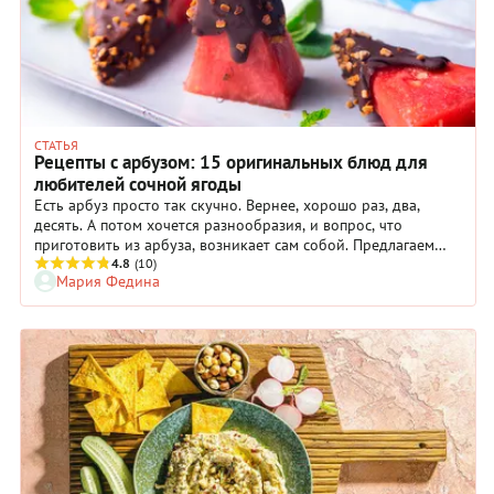
СТАТЬЯ
Рецепты с арбузом: 15 оригинальных блюд для
любителей сочной ягоды
Есть арбуз просто так скучно. Вернее, хорошо раз, два,
десять. А потом хочется разнообразия, и вопрос, что
приготовить из арбуза, возникает сам собой. Предлагаем
взглянуть на арбуз как на ингредиент для необычных блюд.
4.8
(10)
Мария Федина
Если вы готовы к гастрономическим открытиям, наша
подборка рецептов с арбузом вам точно понравится! Вас
ждут самые разные блюда из арбуза: суп, салаты и закуски,
десерты. Да-да, при желании можно сделать из арбузов и
первое, и второе, и даже компот!