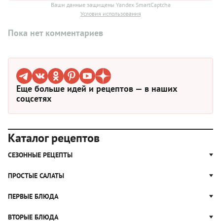
Ваши данные защищены Yandex SmartCaptcha
Условия использования
Пока нет комментариев
Еще больше идей и рецептов — в наших
соцсетях
Каталог рецептов
СЕЗОННЫЕ РЕЦЕПТЫ
Рецепты из капусты
ПРОСТЫЕ САЛАТЫ
Блюда с картошкой
Простые салаты
ПЕРВЫЕ БЛЮДА
Рецепты с грибами
Салат Оливье
Яблочные пироги
Щи
ВТОРЫЕ БЛЮДА
Салат Цезарь