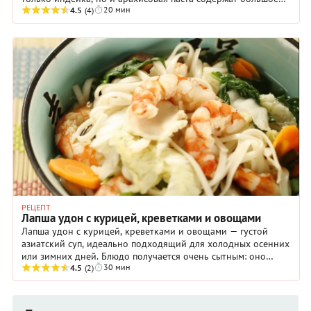
20 мин
количество белка.
4.5
(4)
РЕЦЕПТ
Лапша удон с курицей, креветками и овощами
Лапша удон с курицей, креветками и овощами — густой
азиатский суп, идеально подходящий для холодных осенних
или зимних дней. Блюдо получается очень сытным: оно
30 мин
утоляет голод надолго, согревает тело.
4.5
(2)