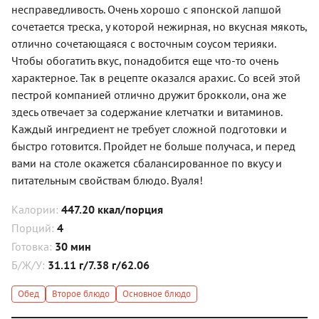
несправедливость. Очень хорошо с японской лапшой
сочетается треска, у которой нежирная, но вкусная мякоть,
отлично сочетающаяся с восточным соусом терияки.
Чтобы обогатить вкус, понадобится еще что-то очень
характерное. Так в рецепте оказался арахис. Со всей этой
пестрой компанией отлично дружит брокколи, она же
здесь отвечает за содержание клетчатки и витаминов.
Каждый ингредиент не требует сложной подготовки и
быстро готовится. Пройдет не больше получаса, и перед
вами на столе окажется сбалансированное по вкусу и
питательным свойствам блюдо. Вуаля!
Калории:
447.20 ккал/порция
Порций:
4
Готовка:
30 мин
Б/Ж/У:
31.11 г/7.38 г/62.06
Обед
Второе блюдо
Основное блюдо