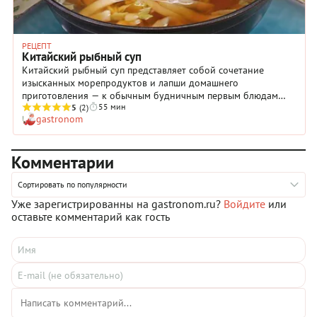
РЕЦЕПТ
Китайский рыбный суп
Китайский рыбный суп представляет собой сочетание
изысканных морепродуктов и лапши домашнего
приготовления — к обычным будничным первым блюдам
55 мин
отнести его сложно. Процесс замешивания теста для лапши,
5
(2)
gastronom
вопреки устойчивому стереотипу, не отнимет у вас много
времени, а результат получится непревзойденным.
Морепродукты берите разные и на свой вкус — идеально,
Комментарии
если отдадите предпочтение тигровым креветкам и мидиям
в створках, а также добавите в суп немного плотной белой
рыбы. Главное, чтобы она была морская.
Сортировать по популярности
Уже зарегистрированны на gastronom.ru?
Войдите
или
оставьте комментарий как гость