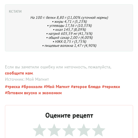
КСТАТИ
На 100 г: белки 8,80 г (11,00% суточной нормы)
• жиры 4,71 г (5,23%)
• углеводы 17,36 г (10,33%)
• ккал 145,7 (8,09%)
• натрий 605,59 мг (41,76%)
• общий сахар 2,00 г (4,00%)
• НЖК 0,75 г (3,75%)
• пищевые волокна 1,47 г (4,90%)
Если вы заметили ошибку или неточность, пожалуйста,
сообщите нам
.
Источник: Мой Магнит
#треска
#брокколи
#Мой Магнит
#второе блюдо
#терияки
#Готовим вкусно и экономим
Оцените рецепт