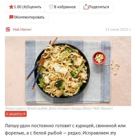
5.00 (4)
Оценить
В избранное
Поделиться
0
Комментировать
Мой Магнит
13 июня 2025 г.
Лапша удон с белой рыбой, фото готового блюда
(Фото: Мой Магнит)
К рецепту
Лапшу удон постоянно готовят с курицей, свининой или
форелью, а с белой рыбой — редко. Исправляем эту