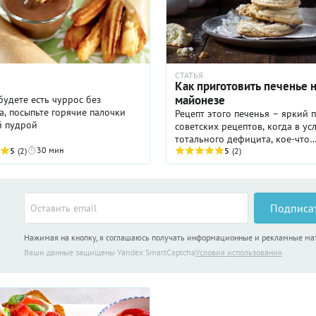
СТАТЬЯ
Как приготовить печенье 
майонезе
будете есть чуррос без
, посыпьте горячие палочки
Рецепт этого печенья – яркий 
й пудрой
советских рецептов, когда в ус
тотального дефицита, кое-что
30 мин
5
(2)
смешивалось с кое-чем и получ
5
(2)
нечто!
Подписа
Нажимая на кнопку, я соглашаюсь получать информационные и рекламные м
Ваши данные защищены Yandex SmartCaptcha
Условия использования