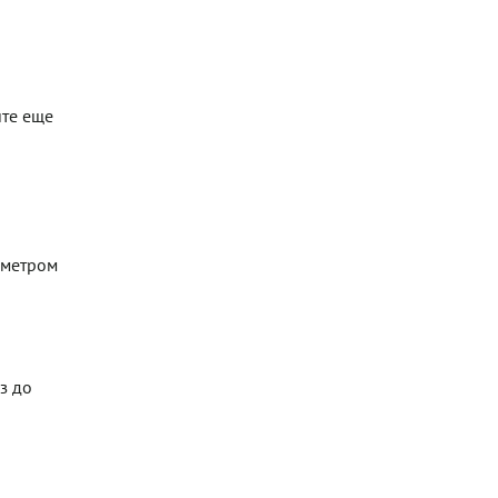
йте еще
аметром
з до