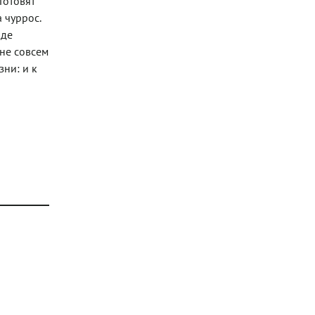
Готовят
 чуррос.
иде
не совсем
зни: и к