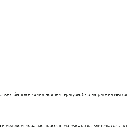
олжны быть все комнатной температуры. Сыр натрите на мелкой
м и молоком, добавьте просеянную муку, разрыхлитель, соль, ч