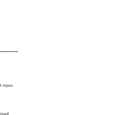
 терке.
ерный