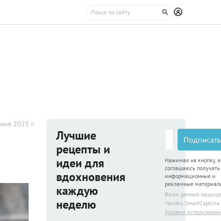
юня 2025 г.
Лучшие
Подписать
рецепты и
идеи для
Нажимая на кнопку, я
соглашаюсь получать
вдохновения
информационные и
рекламные материал
каждую
Ваши данные защищ
неделю
Yandex SmartCaptcha
Условия использован