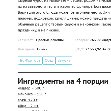
Сырный чурос на майонезе – рецепт, родом из Испан
их из заварного теста и жарят во фритюре. Есть да
Вариаций этого блюда может быть очень много. Они 
палочек, подковкой, кругляшками, можно придать и
обычный рецепт с тертым сыром и майонезом. Такие 
празднику, и на пикник.
Сложность:
Простые рецепты
Калории:
763.09 ккал/
Доп. время:
15 мин
Б/Ж/У:
23.55 г/61.42 г/
Во Фритюре
Обед
Закуска
Ингредиенты на 4 порции
чеддер – 300 г
майонез – 150 г
мука -120 г
яйца – 2 шт.