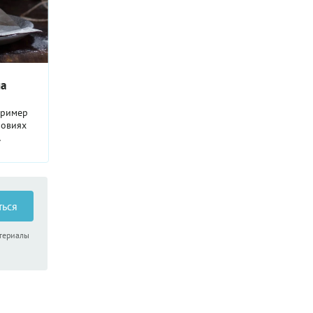
на
пример
ловиях
алось
ться
атериалы