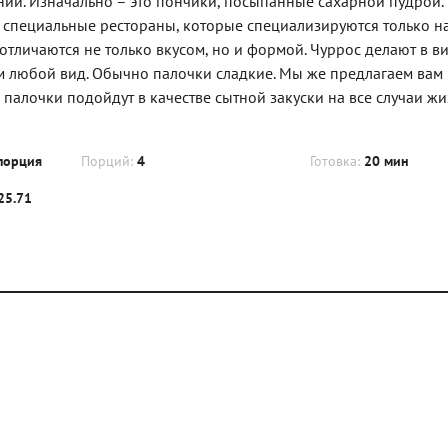
ии. Изначально – это пончики, посыпанные сахарной пудрой. 
же специальные рестораны, которые специализируются только на
отличаются не только вкусом, но и формой. Чуррос делают в в
м любой вид. Обычно палочки сладкие. Мы же предлагаем вам 
палочки подойдут в качестве сытной закуски на все случаи жи
порция
Порций:
4
Готовка:
20 мин
25.71