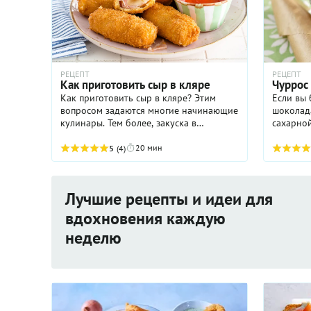
РЕЦЕПТ
РЕЦЕПТ
Как приготовить сыр в кляре
Чуррос
Как приготовить сыр в кляре? Этим
Если вы 
вопросом задаются многие начинающие
шоколада
кулинары. Тем более, закуска в
сахарно
последнее время приобрела широкую
популярность
20 мин
5
(4)
Лучшие рецепты и идеи для
вдохновения каждую
неделю