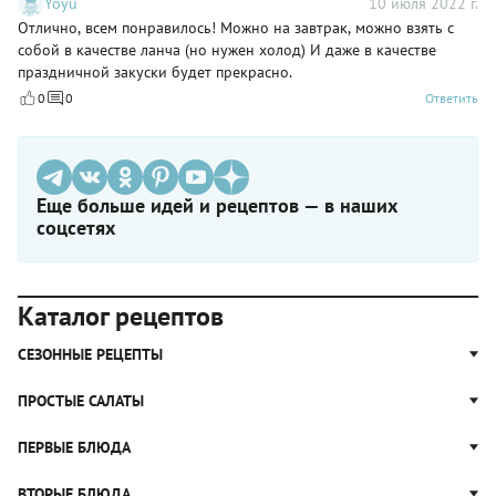
Yoyu
10 июля 2022 г.
Отлично, всем понравилось! Можно на завтрак, можно взять с
собой в качестве ланча (но нужен холод) И даже в качестве
праздничной закуски будет прекрасно.
0
0
Ответить
Еще больше идей и рецептов — в наших
соцсетях
Каталог рецептов
СЕЗОННЫЕ РЕЦЕПТЫ
Рецепты из капусты
ПРОСТЫЕ САЛАТЫ
Блюда с картошкой
Простые салаты
ПЕРВЫЕ БЛЮДА
Рецепты с грибами
Салат Оливье
Яблочные пироги
Щи
ВТОРЫЕ БЛЮДА