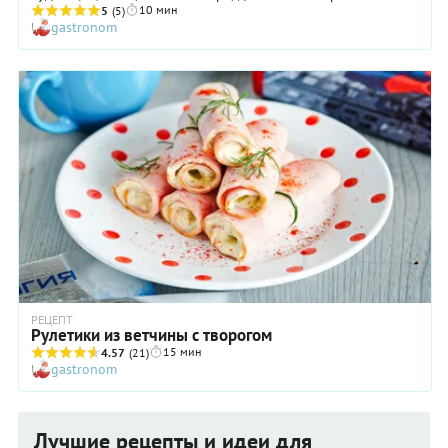
10 мин
человека.
5
(5)
gastronom
РЕЦЕПТ
Рулетики из ветчины с творогом
15 мин
4.57
(21)
gastronom
Лучшие рецепты и идеи для