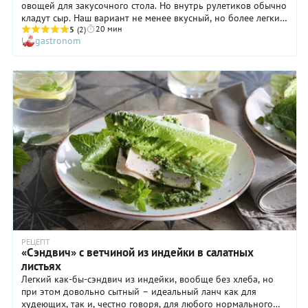
овощей для закусочного стола. Но внутрь рулетиков обычно
кладут сыр. Наш вариант не менее вкусный, но более легкий
20 мин
– здесь используется творог. Если вам не обязательно
5
(2)
gastronom
нужно, чтобы начинка была гладкой – попробуйте
приготовить ее из так называемого сыра «Домашний», он же
зерненый творог. У него жирность не превышает 4%, а вкус
при этом очень сливочный.
РЕЦЕПТ
«Сэндвич» с ветчиной из индейки в салатных
листьях
Легкий как-бы-сэндвич из индейки, вообще без хлеба, но
при этом довольно сытный – идеальный ланч как для
худеющих, так и, честно говоря, для любого нормального