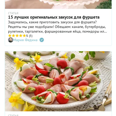
СТАТЬЯ
15 лучших оригинальных закусок для фуршета
Задумались, какие приготовить закуски для фуршета?
Рецепты мы уже подобрали! Обещаем: канапе, бутерброды,
рулетики, тарталетки, фаршированные яйца, помидоры или
шампиньоны будут прекрасно смотреться на вашем столе,
5
(5)
Мария Федина
но… недолго. Красивые и аппетитные, они вмиг будут
съедены гостями — увы, такова их участь. В нашей подборке
15 простых закусок на праздничный стол на скорую руку —
выбирайте!
СТАТЬЯ