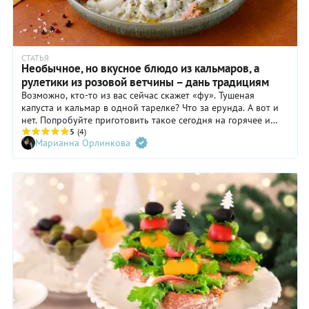
СТАТЬЯ
Необычное, но вкусное блюдо из кальмаров, а
рулетики из розовой ветчины – дань традициям
Возможно, кто-то из вас сейчас скажет «фу». Тушеная
капуста и кальмар в одной тарелке? Что за ерунда. А вот и
нет. Попробуйте приготовить такое сегодня на горячее и
удивитесь. На закуску – так и быть, предлагаем
5
(4)
Марианна Орлинкова
традиционное, культовое: ветчинные рулетики с яичным
салатом. Приятных кулинарных впечатлений!