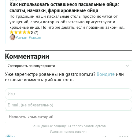
Как использовать оставшиеся пасхальные яйца:
салаты, намазки, фаршированные яйца
По традиции наши пасхальные столы просто ломятся от
угощений, среди которых обязательно присутствуют и
крашеные яйца. Но что же делать, если праздник закончился,
а крашенки остались? Давайте разберемся, какие блюда
5
(7)
Роман Рыжов
можно из них приготовить и куда после этого деть
оставшуюся скорлупу.
Комментарии
Сортировать по популярности
Уже зарегистрированны на gastronom.ru?
Войдите
или
оставьте комментарий как гость
Ваши данные защищены Yandex SmartCaptcha
Условия использования