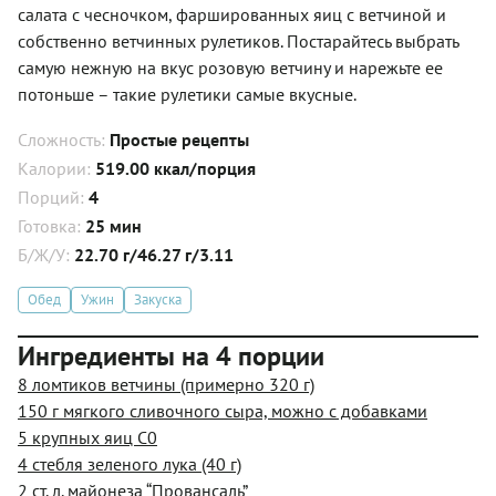
салата с чесночком, фаршированных яиц с ветчиной и
собственно ветчинных рулетиков. Постарайтесь выбрать
самую нежную на вкус розовую ветчину и нарежьте ее
потоньше – такие рулетики самые вкусные.
Сложность:
Простые рецепты
Калории:
519.00 ккал/порция
Порций:
4
Готовка:
25 мин
Б/Ж/У:
22.70 г/46.27 г/3.11
Обед
Ужин
Закуска
Ингредиенты на 4 порции
8 ломтиков ветчины (примерно 320 г)
150 г мягкого сливочного сыра, можно с добавками
5 крупных яиц С0
4 стебля зеленого лука (40 г)
2 ст. л. майонеза “Провансаль”