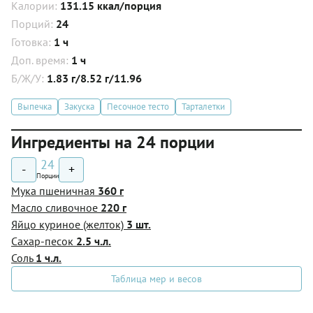
Калории:
131.15 ккал/порция
Порций:
24
Готовка:
1 ч
Доп. время:
1 ч
Б/Ж/У:
1.83 г/8.52 г/11.96
Выпечка
Закуска
Песочное тесто
Тарталетки
Ингредиенты на 24 порции
24
-
+
Порции
Мука пшеничная
360 г
Масло сливочное
220 г
Яйцо куриное (желток)
3 шт.
Сахар-песок
2.5 ч.л.
Соль
1 ч.л.
Таблица мер и весов