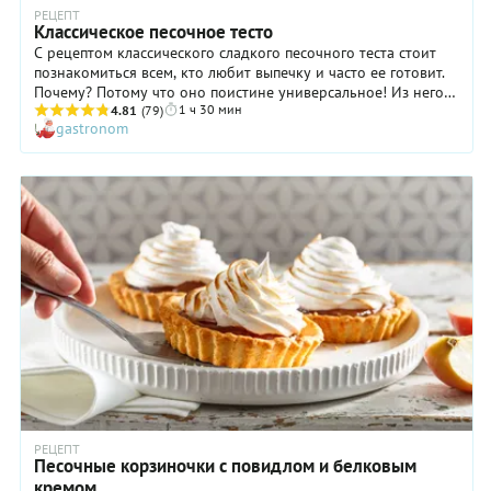
РЕЦЕПТ
Классическое песочное тесто
С рецептом классического сладкого песочного теста стоит
познакомиться всем, кто любит выпечку и часто ее готовит.
Почему? Потому что оно поистине универсальное! Из него
1 ч 30 мин
можно готовить печенье, основу для тартов, пироги и
4.81
(79)
gastronom
пирожки. А еще это тесто замечательно тем, что подходит
для длительного хранения! То есть, умножаем количество
каждого ингредиента на два или три, выполняем все
требования рецепта и затем лишнюю часть убираем в
морозильную камеру, завернув в пищевую пленку. Таким
образом, вы сможете готовить выпечку из песочного теста
хоть каждый день, затрачивая на это минимум времени и
сил.
РЕЦЕПТ
Песочные корзиночки с повидлом и белковым
кремом