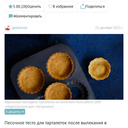
5.00 (28)
Оценить
В избранное
Поделиться
4
Комментировать
gastronom
22 декабря 2025 г.
Идеальные несладкие тарталетки из песочного теста
(Фото: ООО
«Издательский дом «Гастроном»)
К рецепту
Песочное тесто для тарталеток после выпекания в