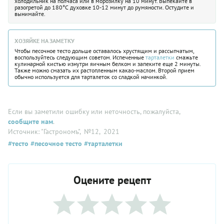
холодильник на полчаса или в морозилку на 10 минут. Выпекайте в
разогретой до 180°С духовке 10-12 минут до румяности. Остудите и
вынимайте.
ХОЗЯЙКЕ НА ЗАМЕТКУ
Чтобы песочное тесто дольше оставалось хрустящим и рассыпчатым,
воспользуйтесь следующим советом. Испеченные
тарталетки
смажьте
кулинарной кистью изнутри яичным белком и запеките еще 2 минуты.
Также можно смазать их растопленным какао-маслом. Второй прием
обычно используется для тарталеток со сладкой начинкой.
Если вы заметили ошибку или неточность, пожалуйста,
сообщите нам
.
Источник: "Гастрономъ"
, №12
, 2021
#тесто
#песочное тесто
#тарталетки
Оцените рецепт