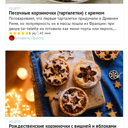
РЕЦЕПТ
Песочные корзиночки (тарталетки) с кремом
Поговаривают, что первые тарталетки придумали в Древнем
Риме, но популярность их в массы пошла из Франции: при
дворе tar-telette их готовили как мини-торты или пироги,
45 мин
что похожие на наши сейчас пирожное корзиночка. Начинки
5
(4)
Готовить Просто
были очень разнообразные. И разлеталась эта выпечка, как
семечки!
РЕЦЕПТ
Рождественские корзиночки с вишней и яблоками