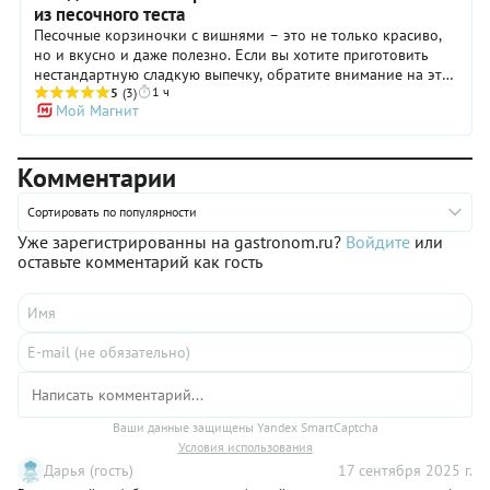
из песочного теста
Песочные корзиночки с вишнями – это не только красиво,
но и вкусно и даже полезно. Если вы хотите приготовить
нестандартную сладкую выпечку, обратите внимание на этот
1 ч
рецепт песочных тарталеток с невероятно ароматной
5
(3)
Мой Магнит
начинкой из микса фруктов и ягод – яблок, засахаренных
вишен, двух видов изюма с добавлением апельсиновых
цукатов и лимонной цедры. Процесс приготовления теста
Комментарии
для корзиночек не займет у вас много времени. Оно должно
получиться мягким и пластичным, чтобы вы легко
распределили его в формочках для выпекания. После
Сортировать по популярности
духовки корзиночки можно чуть-чуть присыпать сверху
Уже зарегистрированны на gastronom.ru?
Войдите
или
сахарной пудрой – для красоты.
оставьте комментарий как гость
Ваши данные защищены Yandex SmartCaptcha
Условия использования
Дарья (гость)
17 сентября 2025 г.