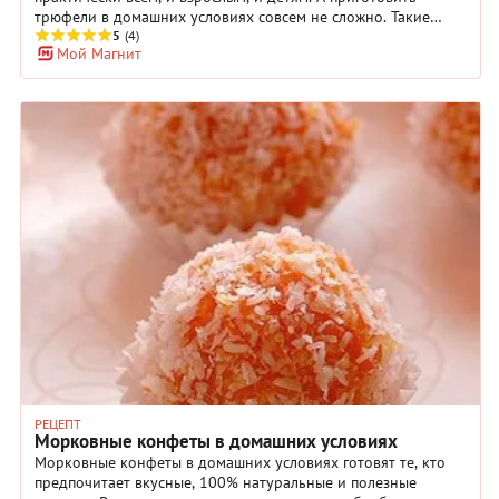
трюфели в домашних условиях совсем не сложно. Такие
конфеты, в состав которых обычно входит шоколадный
5
(4)
Мой Магнит
ганаш и какао или орехи для обсыпки, можно готовить всей
семьей. В нашей подборке есть рецепты на любой вкус,
включая вегетарианские трюфели из моркови и фиников.
Кстати, трюфели ручной работы могут стать отличным
подарком для друзей и коллег, если упаковать их в красивые
пакеты или небольшие коробочки и перевязать лентой.
РЕЦЕПТ
Морковные конфеты в домашних условиях
Морковные конфеты в домашних условиях готовят те, кто
предпочитает вкусные, 100% натуральные и полезные