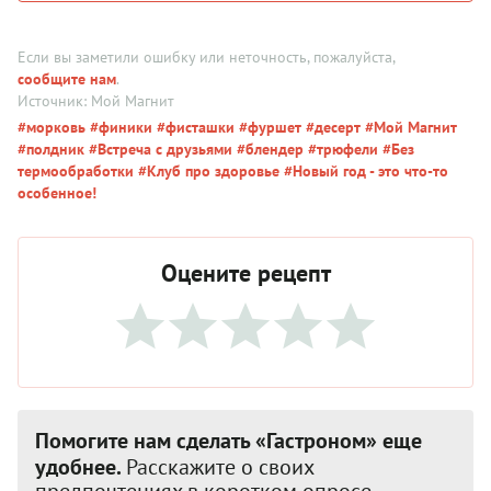
Если вы заметили ошибку или неточность, пожалуйста,
сообщите нам
.
Источник: Мой Магнит
#морковь
#финики
#фисташки
#фуршет
#десерт
#Мой Магнит
#полдник
#Встреча с друзьями
#блендер
#трюфели
#Без
термообработки
#Клуб про здоровье
#Новый год - это что-то
особенное!
Оцените рецепт
Помогите нам сделать «Гастроном» еще
удобнее.
Расскажите о своих
предпочтениях в коротком опросе.