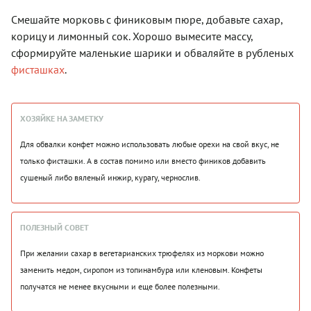
Смешайте морковь с финиковым пюре, добавьте сахар,
корицу и лимонный сок. Хорошо вымесите массу,
сформируйте маленькие шарики и обваляйте в рубленых
фисташках
.
ХОЗЯЙКЕ НА ЗАМЕТКУ
Для обвалки конфет можно использовать любые орехи на свой вкус, не
только фисташки. А в состав помимо или вместо фиников добавить
сушеный либо вяленый инжир, курагу, чернослив.
ПОЛЕЗНЫЙ СОВЕТ
При желании сахар в вегетарианских трюфелях из моркови можно
заменить медом, сиропом из топинамбура или кленовым. Конфеты
получатся не менее вкусными и еще более полезными.