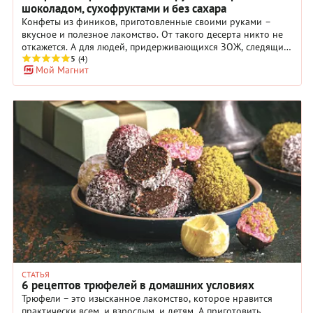
шоколадом, сухофруктами и без сахара
Конфеты из фиников, приготовленные своими руками –
вкусное и полезное лакомство. От такого десерта никто не
откажется. А для людей, придерживающихся ЗОЖ, следящих
за своей фигурой и вегетарианцев это просто находка.
5
(4)
Мой Магнит
Конфетки с финиками можно сделать без сахара, а вот
орехи и шоколад в них очень даже приветствуются. Финики
также прекрасно сочетаются с сухофруктами, свежими
ягодами, медом и кокосовой стружкой. Смело добавляйте в
сладости семена чиа, корицу или какао. Хотите еще более
оригинальные варианты – обратите внимание на рецепты
морковных трюфелей и пирожных с финиками без выпечки.
СТАТЬЯ
6 рецептов трюфелей в домашних условиях
Трюфели – это изысканное лакомство, которое нравится
практически всем, и взрослым, и детям. А приготовить