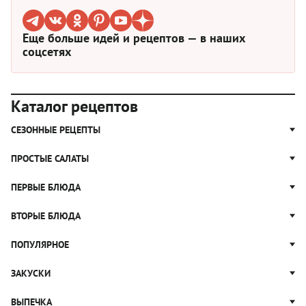
Еще больше идей и рецептов — в наших
соцсетях
Каталог рецептов
СЕЗОННЫЕ РЕЦЕПТЫ
Рецепты из капусты
ПРОСТЫЕ САЛАТЫ
Блюда с картошкой
Простые салаты
ПЕРВЫЕ БЛЮДА
Рецепты с грибами
Салат Оливье
Яблочные пироги
Щи
ВТОРЫЕ БЛЮДА
Салат Цезарь
Рецепты с клюквой
Борщ
Салат Нисуаз
Котлеты
ПОПУЛЯРНОЕ
Блюда из тыквы
Рассольник
Салат Мимоза
Плов
Гороховый суп
Пицца
ЗАКУСКИ
Крабовый салат
Пельмени
Суп солянка
Сырники
Вареники
Жюльен
ВЫПЕЧКА