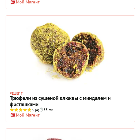
Мой Магнит
конечно) - финики, семена чиа, кокос и какао-порошок.
Такие сладости будут хороши к любым напиткам и сами по
себе. Их можно подать на завтрак, полдник и приготовить
на праздничный стол. Особенно понравятся конфетки
вегетарианцам и людям, придерживающимся здорового
питания и следящим за своей фигурой.
РЕЦЕПТ
Трюфели из сушеной клюквы с миндалем и
фисташками
35 мин
5
(4)
Мой Магнит