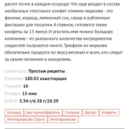
растет почти в каждом огороде. Что еще входит в состав
необычных «постных» конфет помимо моркови - это
финики, корица, лимонный сок, сахар и рубленные
фисташки для посыпки. А главное, готовятся такие
конфеты за 15 минут. И угостить ими можно большую
компанию - из указанного количества ингредиентов
сладостей получается много. Трюфели из моркови
обязательно придутся по вкусу веганам и всем, кто следит
за своим питанием и калориями.
Сложность:
Простые рецепты
Калории:
180.02 ккал/порция
Порций:
16
Готовка:
15 мин
Б/Ж/У:
3.34 г/6.38 г/28.39
Блендер
Без термообработки
Полдник
Десерт
Конфеты
Вегетарианство: Строго
Вегетарианство