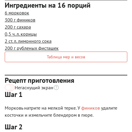
Ингредиенты на 16 порций
6 морковок
300 г фиников
200 г сахара
0,5 ч. л. корицы
2 ст. л. лимонного сока
200 г рубленых фисташек
Таблица мер и весов
Рецепт приготовления
Негаснущий экран
Шаг 1
Морковь натрите на мелкой терке. У
фиников
удалите
косточки и измельчите блендером в пюре.
Шаг 2