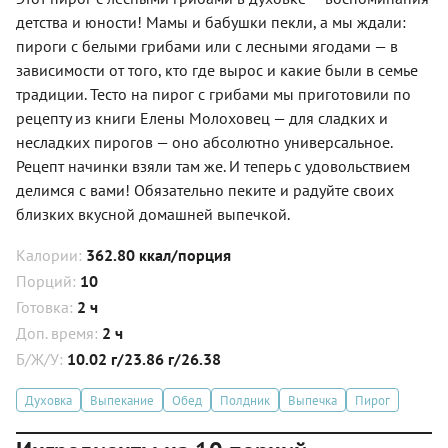
детства и юности! Мамы и бабушки пекли, а мы ждали:
пироги с белыми грибами или с лесными ягодами — в
зависимости от того, кто где вырос и какие были в семье
традиции. Тесто на пирог с грибами мы приготовили по
рецепту из книги Елены Молоховец — для сладких и
несладких пирогов — оно абсолютно универсальное.
Рецепт начинки взяли там же. И теперь с удовольствием
делимся с вами! Обязательно пеките и радуйте своих
близких вкусной домашней выпечкой.
Калории:
362.80 ккал/порция
Порций:
10
Готовка:
2 ч
Доп. время:
2 ч
Б/Ж/У:
10.02 г/23.86 г/26.38
Духовка
Выпекание
Обед
Полдник
Выпечка
Пирог