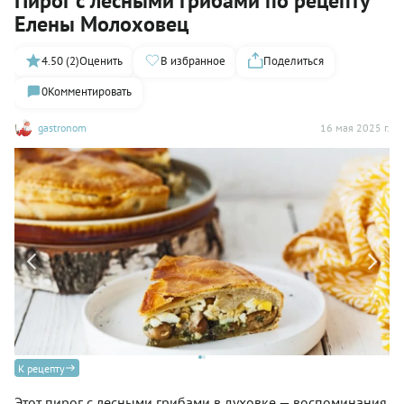
Пирог с лесными грибами по рецепту
Елены Молоховец
4.50 (2)
Оценить
В избранное
Поделиться
0
Комментировать
gastronom
16 мая 2025 г.
К рецепту
Этот пирог с лесными грибами в духовке — воспоминания