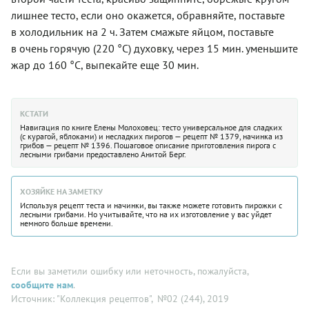
лишнее тесто, если оно окажется, обравняйте, поставьте
в холодильник на 2 ч. Затем смажьте яйцом, поставьте
в очень горячую (220 °С) духовку, через­ 15 мин. уменьшите
жар до 160 °С, выпекайте еще 30 мин.
КСТАТИ
Навигация по книге Елены Молоховец: тесто универсальное для сладких
(с курагой, яблоками) и несладких пирогов — рецепт № 1379, начинка из
грибов — рецепт № 1396. Пошаговое описание приготовления пирога с
лесными грибами предоставлено Анитой Берг.
ХОЗЯЙКЕ НА ЗАМЕТКУ
Используя рецепт теста и начинки, вы также можете готовить пирожки с
лесными грибами. Но учитывайте, что на их изготовление у вас уйдет
немного больше времени.
Если вы заметили ошибку или неточность, пожалуйста,
сообщите нам
.
Источник: "Коллекция рецептов"
, №02 (244), 2019