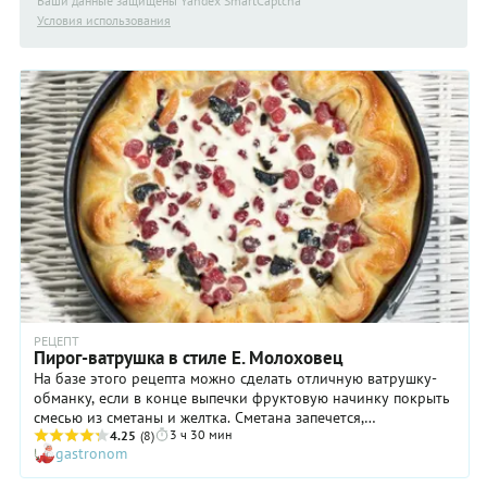
Ваши данные защищены Yandex SmartCaptcha
Условия использования
РЕЦЕПТ
Пирог-ватрушка в стиле Е. Молоховец
На базе этого рецепта можно сделать отличную ватрушку-
обманку, если в конце выпечки фруктовую начинку покрыть
смесью из сметаны и желтка. Сметана запечется,
3 ч 30 мин
подрумянится, и будет полное ощущение, что ватрушка с
4.25
(8)
gastronom
творогом.