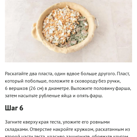
Раскатайте два пласта, один вдвое больше другого. Пласт,
который побольше, положите в сковороду без ручки,
6 вершков (26 см) в диаметре. Выложите половину фарша,
затем насыпьте рубленые яйца и опять фарш.
Шаг 6
Загните кверху края теста, уложите его ровными
складками. Отверстие накройте кружком, раскатанным из
второй части теста, красиво защипните, обрежьте кругом