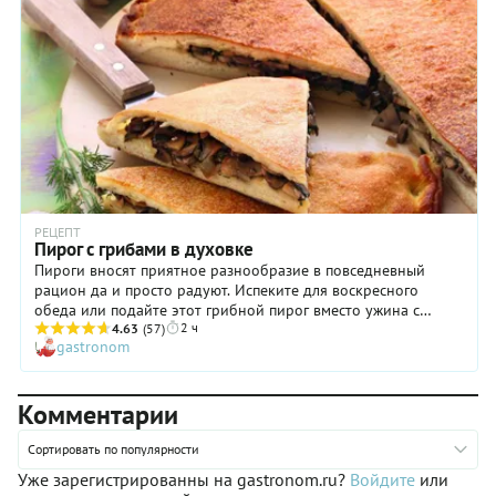
домашних вкусным грибным пирогом? Тогда приступим!
РЕЦЕПТ
Пирог с грибами в духовке
Пироги вносят приятное разнообразие в повседневный
рацион да и просто радуют. Испеките для воскресного
обеда или подайте этот грибной пирог вместо ужина с
2 ч
чашкой горячего чая.
4.63
(57)
gastronom
Комментарии
Сортировать по популярности
Уже зарегистрированны на gastronom.ru?
Войдите
или