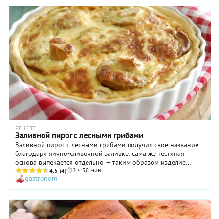
РЕЦЕПТ
Заливной пирог с лесными грибами
Заливной пирог с лесными грибами получил свое название
благодаря яично-сливочной заливке: сама же тестяная
основа выпекается отдельно — таким образом изделие
2 ч 30 мин
больше становится похоже на киш, чем на заливной пирог.
4.5
(4)
gastronom
Поэтому вы вправе называть его так, как нравится вам!
Такой пирог хорошо испечь в сезон «тихой» охоты, с
урожаем свежесобранных лесных грибов. Но можно
использовать и замороженные, предварительно очищенные
и отваренные. Готовы попробовать кусочек и угостить своих