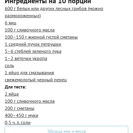
Ингредиенты на 10 порций
600 г белых или других лесных грибов (можно
размороженных)
6 яиц
100 г сливочного масла
100–150 г жирной густой сметаны
1 средний пучок петрушки
5–6 стеблей зеленого лука
1–2 веточки укропа
соль
1 яйцо для смазывания
свежемолотый черный перец
Для теста:
2 яйца
100 г сливочного масла
200 г сметаны
400–450 г муки
0,5 ч. л. соли
Таблица мер и весов