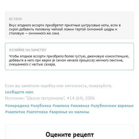
КСТАТИ
Вкус ягодного ассорти приобретет приятные цитрусовые ноты, если в
сироп добавить половину чайной ложки тертой лимонной цедры и
столовую — лимонного же сока.
ХОЗЯЙКЕ НА ЗАМЕТКУ
Чтобы ягодное ассорти приобрело более густую, джемовую консистенцию,
добавьте в него при варке (в самом начале процесса) немного пектина,
смешанного с частью сахара,
Если вы заметили ошибку или неточность, пожалуйста,
сообщите нам
.
Источник: "Школа гастронома"
, #14 (64), 2006
#смородина
#клубника
#малина
#ежевика
#клубничное варенье
#чаепитие
#заготовка
#варенье из малины
Оцените рецепт