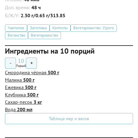
Доп. время:
48 ч
Б/Ж/У:
2.30 г/0.65 г/313.85
Чаепитие
Заготовка
Компоты
Вегетарианство: Строго
Веганство
Вегетарианство
Ингредиенты на 10 порций
10
-
+
Порций
Смородина чёрная
500 г
Малина
500 г
Ежевика
500 г
Клубника
500 г
Сахар-песок
3 кг
Вода
200 мл
Таблица мер и весов