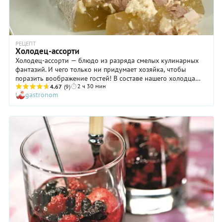
РЕЦЕПТ
Холодец-ассорти
Холодец-ассорти — блюдо из разряда смелых кулинарных
фантазий. И чего только ни придумает хозяйка, чтобы
поразить воображение гостей! В составе нашего холодца
2 ч 30 мин
говядина «встречается» со свининой и курицей, поэтому
4.67
(9)
gastronom
вкус получается невероятно богатым и насыщенным.
Варится же такой холодец, как и любой другой, на
протяжении 5-6 часов, так что, в этом плане все как обычно.
Хотите сделать холодец-ассорти более эффектным внешне?
Разложите по формочкам с мясом кусочки сваренного
вкрутую яйца, овощей и лишь затем заливайте бульоном.
Кстати, в данном случае это лучше делать в два этапа.
Сначала аккуратно залейте ингредиенты тонким слоем
бульона и уберите в холодильник на 1 час. Когда
содержимое формы зафиксируется, добавьте оставшийся
бульон. После чего отправьте холодец-ассорти в
холодильник и дождитесь полного застывания.