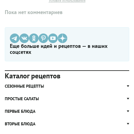
Условия использования
Пока нет комментариев
Еще больше идей и рецептов — в наших
соцсетях
Каталог рецептов
СЕЗОННЫЕ РЕЦЕПТЫ
Рецепты из капусты
ПРОСТЫЕ САЛАТЫ
Блюда с картошкой
Простые салаты
ПЕРВЫЕ БЛЮДА
Рецепты с грибами
Салат Оливье
Яблочные пироги
Щи
ВТОРЫЕ БЛЮДА
Салат Цезарь
Рецепты с клюквой
Борщ