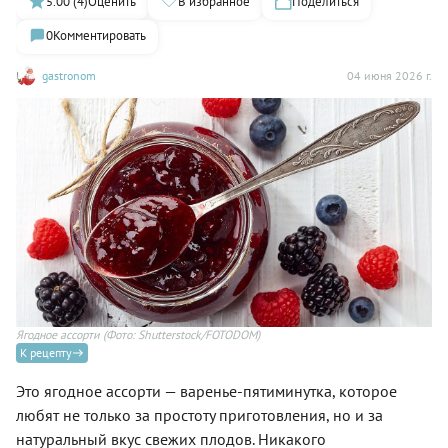
5.00 (4)
Оценить
В избранное
Поделиться
0
Комментировать
gastronom
04 июня 2026 г.
Ягодное ассорти
(Фото: Shutterstock/FOTODOM)
К рецепту
Это ягодное ассорти — варенье-пятиминутка, которое
любят не только за простоту приготовления, но и за
натуральный вкус свежих плодов. Никакого