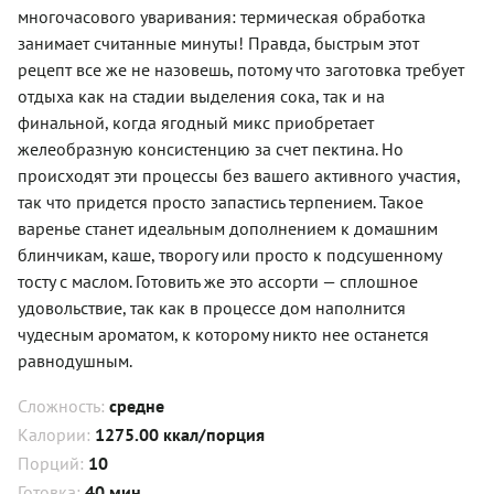
многочасового уваривания: термическая обработка
занимает считанные минуты! Правда, быстрым этот
рецепт все же не назовешь, потому что заготовка требует
отдыха как на стадии выделения сока, так и на
финальной, когда ягодный микс приобретает
желеобразную консистенцию за счет пектина. Но
происходят эти процессы без вашего активного участия,
так что придется просто запастись терпением. Такое
варенье станет идеальным дополнением к домашним
блинчикам, каше, творогу или просто к подсушенному
тосту с маслом. Готовить же это ассорти — сплошное
удовольствие, так как в процессе дом наполнится
чудесным ароматом, к которому никто нее останется
равнодушным.
Сложность:
средне
Калории:
1275.00 ккал/порция
Порций:
10
Готовка:
40 мин