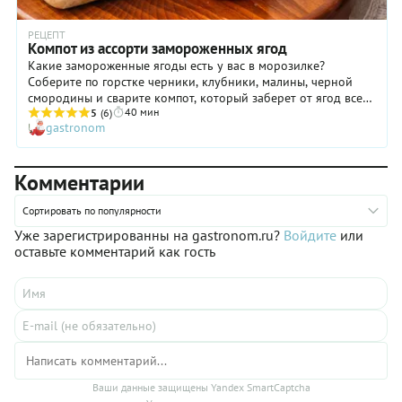
РЕЦЕПТ
Компот из ассорти замороженных ягод
Какие замороженные ягоды есть у вас в морозилке?
Соберите по горстке черники, клубники, малины, черной
смородины и сварите компот, который заберет от ягод все
40 мин
ароматы и вкусы. Можно всех ягод положить поровну или
5
(6)
gastronom
какой-то чуть больше – это не важно. Витаминов и пользы в
любом случае от такого компота будет немало. Очень
хорошее сочетание дают черника и клубника, вишня и
Комментарии
красная смородина. В качестве ароматизаторов можно
добавить корицу, ваниль.
Сортировать по популярности
Уже зарегистрированны на gastronom.ru?
Войдите
или
оставьте комментарий как гость
Ваши данные защищены Yandex SmartCaptcha