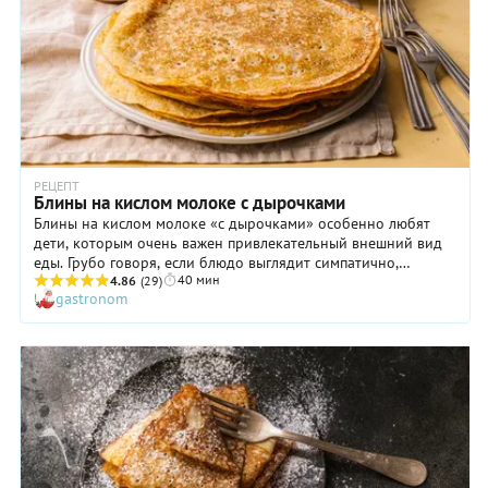
РЕЦЕПТ
Блины на кислом молоке с дырочками
Блины на кислом молоке «с дырочками» особенно любят
дети, которым очень важен привлекательный внешний вид
еды. Грубо говоря, если блюдо выглядит симпатично,
40 мин
маленькие непоседы непременно его попробуют. Ну а
4.86
(29)
gastronom
устоять перед тоненькими кружевными блинчиками, как нам
кажется, просто невозможно, даже если вы подадите их безо
всякого дополнения. Рецепт блинов очень легко
запоминается: 2 яйца, по стакану кислого молока, муки и
воды, ну и сахар, соль, сода в небольших количествах. С
приготовлением блюда вообще не возникнет проблем! В
итоге всего за полчаса на столе появятся вкусные блины с
дырочками, которые будут съедены быстро и без остатка.