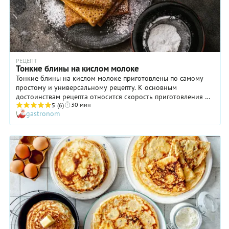
РЕЦЕПТ
Тонкие блины на кислом молоке
Тонкие блины на кислом молоке приготовлены по самому
простому и универсальному рецепту. К основным
достоинствам рецепта относится скорость приготовления –
30 мин
блины на половине литра молока будут готовы через
5
(6)
gastronom
половину часа. Для них не требуется редких продуктов –
все, что нужно найдется в любом холодильнике. Они
подходят для любого случая – подавайте их детям и
взрослым, в воскресенье и в будни, с начинкой или просто
так. Относительно начинки можно сказать одно – любую на
ваш вкус! мясо, птица, грибы, рыба, сыр, капуста, творог,
яблоки – подойдет каждая. В случае, когда блины подаются
отдельно, отличную компанию им составят сметана, мед,
джем, сгущенка или протертые с сахаром ягоды. Подведя
итог, можно сказать – не рецепт, а находка! И чтобы блины у
вас получились наверняка, точно следуйте пошаговому
рецепту и сравнивайте свои действия с фото.