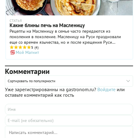
СТАТЬЯ
Какие блины печь на Масленицу
Рецепты на Масленицу в семье часто передаются из
поколения в поколение. Масленицу на Руси праздновали
еще со времен язычества, но и после крещения Руси
традиция сохранилась. Самое главное блюдо на протяжении
5
(4)
Мой Магнит
всей масленичной недели — это, конечно, блины. Мы
предлагаем вам поэкспериментировать и приготовить
разные версии — на молоке, воде, кефире, дрожжевые и
Комментарии
бездрожжевые, и подать к их столу не только в виде
самостоятельного блюда, но и с разнообразными сладкими
и солеными начинками.
Сортировать по популярности
Уже зарегистрированны на gastronom.ru?
Войдите
или
оставьте комментарий как гость