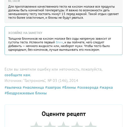
КСТАТИ
Для приготовления качественного теста на кислом молоке все продукты
должны быть комнатной температуры. И важно по возможности дать
замешанному тесту постоять минут 15 перед жаркой. Такой отдых сделает
тесто более эластичным, и блины не будут рваться.
ХОЗЯЙКЕ НА ЗАМЕТКУ
Толщина блинчиков на кислом молоке без соды напрямую зависит от
густоты теста. Испеките первый
блин
, и вы поймете, чего следует
добавить — немного жидкости или, наоборот муки. Чтобы тесто было
однородным, без комочков, лучше вымешивать его миксером.
Если вы заметили ошибку или неточность, пожалуйста,
сообщите нам
.
Источник: "Гастрономъ"
, № 03 (146), 2014
#выпечка
#масленица
#завтрак
#блины
#сковорода
#жарка
#бездрожжевые блины
Оцените рецепт