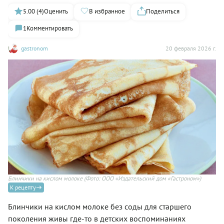
5.00 (4)
Оценить
В избранное
Поделиться
1
Комментировать
gastronom
20 февраля 2026 г.
Блинчики на кислом молоке
(Фото: ООО «Издательский дом «Гастроном»)
К рецепту
Блинчики на кислом молоке без соды для старшего
поколения живы где-то в детских воспоминаниях