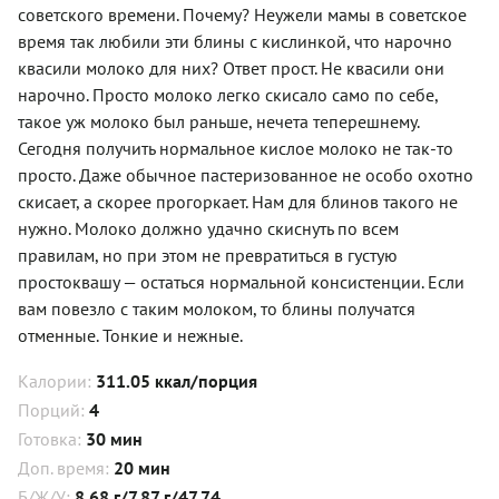
советского времени. Почему? Неужели мамы в советское
время так любили эти блины с кислинкой, что нарочно
квасили молоко для них? Ответ прост. Не квасили они
нарочно. Просто молоко легко скисало само по себе,
такое уж молоко был раньше, нечета теперешнему.
Сегодня получить нормальное кислое молоко не так-то
просто. Даже обычное пастеризованное не особо охотно
скисает, а скорее прогоркает. Нам для блинов такого не
нужно. Молоко должно удачно скиснуть по всем
правилам, но при этом не превратиться в густую
простоквашу — остаться нормальной консистенции. Если
вам повезло с таким молоком, то блины получатся
отменные. Тонкие и нежные.
Калории:
311.05 ккал/порция
Порций:
4
Готовка:
30 мин
Доп. время:
20 мин
Б/Ж/У:
8.68 г/7.87 г/47.74