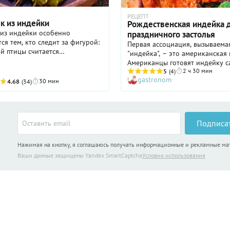
РЕЦЕПТ
 из индейки
Рождественская индейка 
из индейки особенно
праздничного застолья
ся тем, кто следит за фигурой:
Первая ассоциация, вызываема
й птицы считается
"индейка", – это американская 
ким, так как содержит
Американцы готовят индейку 
ьное количество жира. Значит
2 ч 30 мин
разными способами. Но все чащ
5
(4)
что оно будет слишком сухим?
gastronom
индейку запекают целиком – н
30 мин
4.68
(34)
благодарения и на Рождество.
Подписа
Нажимая на кнопку, я соглашаюсь получать информационные и рекламные м
Ваши данные защищены Yandex SmartCaptcha
Условия использования