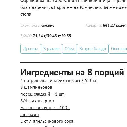
Фаршированная ароматной начинкой птица – тради
благодарения, в Европе – на Рождество. Вы же може
стола
Сложность:
сложно
Калории:
661.27 ккал/
Б/Ж/У:
71.24 г/30.43 г/20.55
Духовка
В рукаве
Обед
Второе блюдо
Основно
Ингредиенты на 8 порций
1 потрошеная индейка весом 2,5-3 кг
8 шампиньонов
перец сладкий – 1 шт
3/4 стакана риса
масло сливочное – 100 г
апельсин
2 ст. л. апельсинового сока