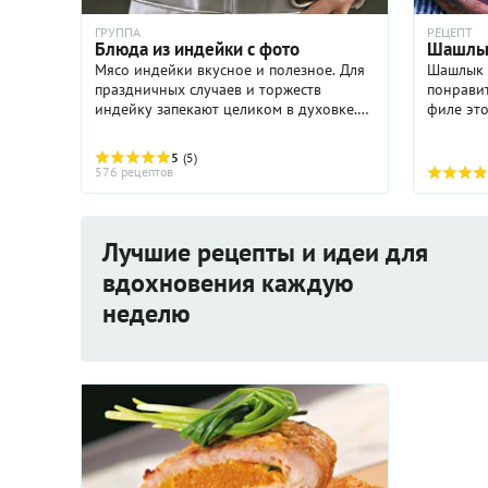
ГРУППА
РЕЦЕПТ
Блюда из индейки с фото
Шашлык
Мясо индейки вкусное и полезное. Для
Шашлык 
праздничных случаев и торжеств
понравит
индейку запекают целиком в духовке.
филе это
Для запекания тушку могут начинять
диетичес
самым разнообразным фаршем,
минимал
5
(5)
используя свежие овощи и специи. ...
ли это, 
576 рецептов
Нет — ...
Лучшие рецепты и идеи для
вдохновения каждую
неделю