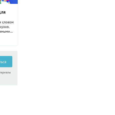
для
я словом
кухня.
самыми
е всего
а День
ться
атериалы