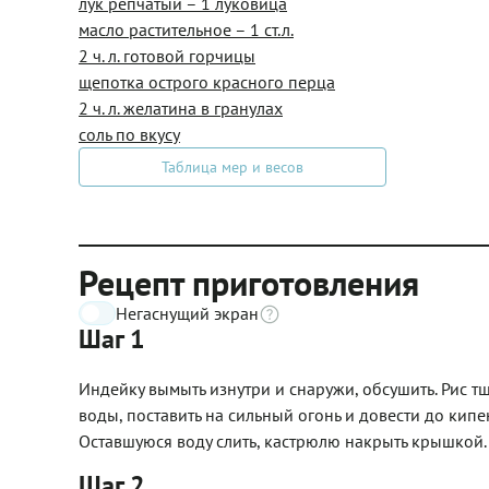
лук репчатый – 1 луковица
масло растительное – 1 ст.л.
2 ч. л. готовой горчицы
щепотка острого красного перца
2 ч. л. желатина в гранулах
соль по вкусу
Таблица мер и весов
Рецепт приготовления
Негаснущий экран
Шаг 1
Индейку вымыть изнутри и снаружи, обсушить. Рис т
воды, поставить на сильный огонь и довести до кипе
Оставшуюся воду слить, кастрюлю накрыть крышкой.
Шаг 2