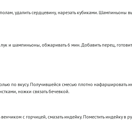
пополам, удалить сердцевину, нарезать кубиками. Шампиньоны в
 лук и шампиньоны, обжаривать 6 мин. Добавить перец, готовит
олью по вкусу. Получившейся смесью плотно нафаршировать ин
стками, ножки связать бечевкой.
 венчиком с горчицей, смазать индейку. Поместить индейку в р