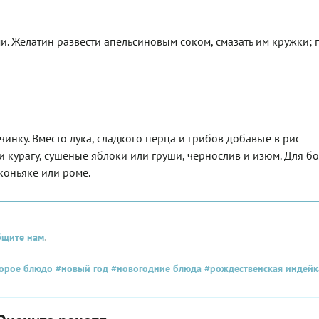
и. Желатин развести апельсиновым соком, смазать им кружки; 
инку. Вместо лука, сладкого перца и грибов добавьте в рис
курагу, сушеные яблоки или груши, чернослив и изюм. Для б
коньяке или роме.
бщите нам
.
орое блюдо
#новый год
#новогодние блюда
#рождественская индейк