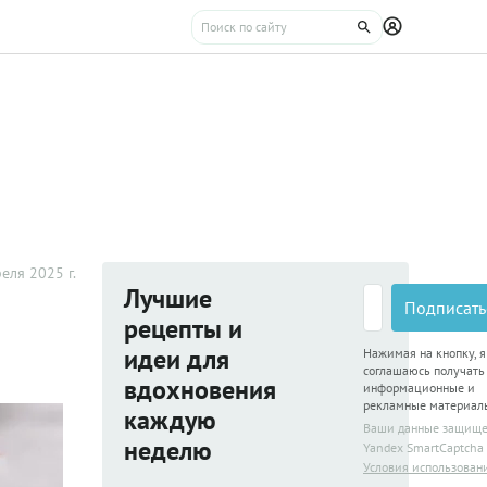
еля 2025 г.
Лучшие
Подписать
рецепты и
идеи для
Нажимая на кнопку, я
соглашаюсь получать
вдохновения
информационные и
рекламные материал
каждую
Ваши данные защищ
неделю
Yandex SmartCaptcha
Условия использован