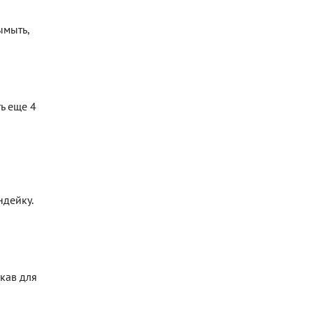
ымыть,
ь еще 4
дейку.
укав для