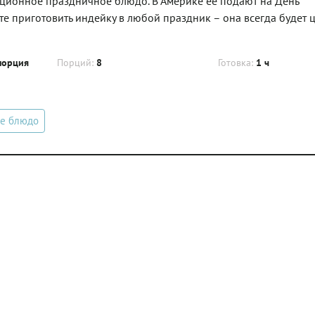
ционное праздничное блюдо. В Америке ее подают на День
те приготовить индейку в любой праздник – она всегда будет 
порция
Порций:
8
Готовка:
1 ч
е блюдо