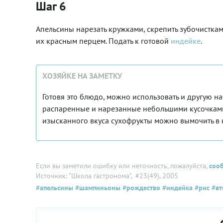
Шаг 6
Апельсины нарезать кружками, скрепить зубочисткам
их красным перцем. Подать к готовой
индейке
.
ХОЗЯЙКЕ НА ЗАМЕТКУ
Готовя это блюдо, можно использовать и другую нач
распаренные и нарезанные небольшими кусочками 
изысканного вкуса сухофрукты можно вымочить в 
Если вы заметили ошибку или неточность, пожалуйста,
соо
Источник: "Школа гастронома"
, #23(49), 2005
#апельсины
#шампиньоны
#рождество
#индейка
#рис
#вт