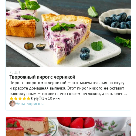
РЕЦЕПТ
Творожный пирог с черникой
Пирог с творогом и черникой — это замечательная по вкусу
и красоте домашняя выпечка. Этот пирог никого не оставит
равнодушным — готовить его совсем несложно, а есть очень
1 ч 10 мин
приятно! Сочетание любых ягод со сладким творогом по
5
(4)
Нина Борисова
умолчанию всегда дает великолепный результат. А в случае с
черникой он удваивается — кроме изумительного вкуса
начинка приобретает еще и лавандовый цвет, который
обеспечивают природные красители, содержащиеся в
ягодах. Несколько рекомендаций — не ставьте пирог в
холодную духовку, разогрейте ее до температуры,