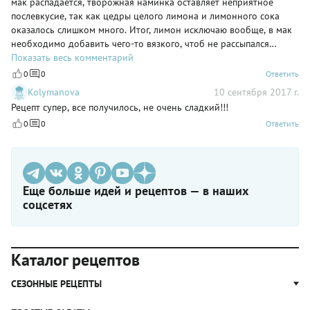
мак распадается, творожная наминка оставляет неприятное
послевкусие, так как цедры целого лимона и лимонного сока
оказалось слишком много. Итог, лимон исключаю вообще, в мак
необходимо добавить чего-то вязкого, чтоб не рассыпался
(например, мёд, ну или что там добавляют), побольше сахара.
Показать весь комментарий
0
0
Ответить
Kolymanova
10 сентября 2017 г.
Рецепт супер, все получилось, не очень сладкий!!!
0
0
Ответить
Еще больше идей и рецептов — в наших
соцсетях
Каталог рецептов
СЕЗОННЫЕ РЕЦЕПТЫ
Рецепты из капусты