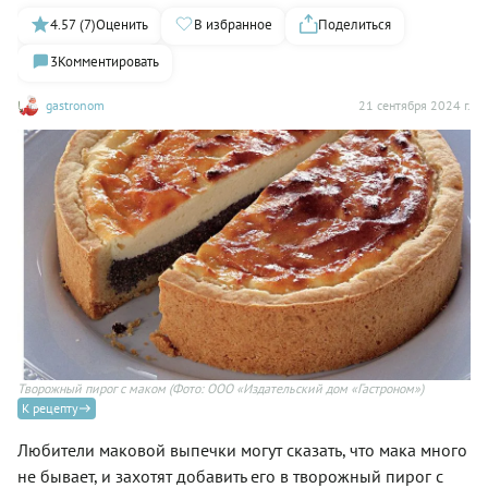
4.57 (7)
Оценить
В избранное
Поделиться
3
Комментировать
gastronom
21 сентября 2024 г.
Творожный пирог с маком
(Фото: ООО «Издательский дом «Гастроном»)
К рецепту
Любители маковой выпечки могут сказать, что мака много
не бывает, и захотят добавить его в творожный пирог с