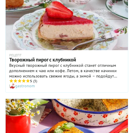
указанной в рецепте — только тогда пирог получится
идеальным! И не торопитесь вынимать пирог из формы,
пока он окончательно не остынет, дайте ему немного
окрепнуть.
РЕЦЕПТ
Творожный пирог с клубникой
Вкусный творожный пирог с клубникой станет отличным
дополнением к чаю или кофе. Летом, в качестве начинки
можно использовать свежие ягоды, а зимой – подойдут
замороженные. Пусть вас не пугает большое количество
5
(3)
gastronom
ингредиентов и шагов в рецепте. Выпечка довольно простая,
так что с ней легко справится даже неопытный кулинар.
Корж из песочного теста нужно будет предварительно
подпечь в духовке, тогда он не отсыреет из-за жидкой
заливки. Творог лучше выбрать плотный и сухой. Жирность
не имеет значения. Обязательно взбейте начинку миксером,
тогда она получится воздушной и очень нежной, как крем.
Клубнику при необходимости замените на любую сезонную
ягоду, оставив несколько плодов для украшения. Если