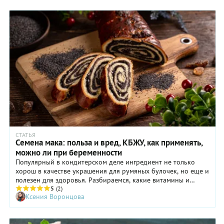
СТАТЬЯ
Семена мака: польза и вред, КБЖУ, как применять,
можно ли при беременности
Популярный в кондитерском деле ингредиент не только
хорош в качестве украшения для румяных булочек, но еще и
полезен для здоровья. Разбираемся, какие витамины и
минералы содержатся в маке. Спойлер: в маке больше
5
(2)
Ксения Воронцова
кальция, чем в молочных продуктах.