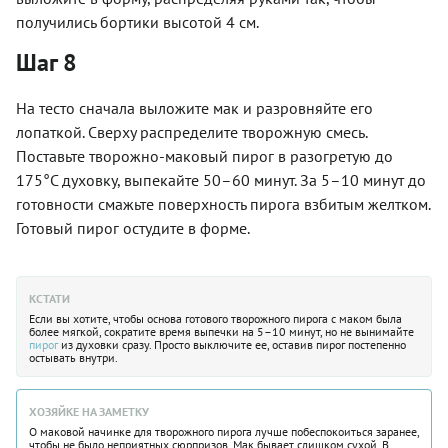
получились бортики высотой 4 см.
Шаг 8
На тесто сначала выложите мак и разровняйте его
лопаткой. Сверху распределите творожную смесь.
Поставьте творожно-маковый пирог в разогретую до
175°C духовку, выпекайте 50–60 минут. За 5–10 минут до
готовности смажьте поверхность пирога взбитым желтком.
Готовый пирог остудите в форме.
КСТАТИ
Если вы хотите, чтобы основа готового творожного пирога с маком была
более мягкой, сократите время выпечки на 5–10 минут, но не вынимайте
пирог
из духовки сразу. Просто выключите ее, оставив пирог постепенно
остывать внутри.
ХОЗЯЙКЕ НА ЗАМЕТКУ
О маковой начинке для творожного пирога лучше побеспокоиться заранее,
чтобы не было неприятных сюрпризов. Мак бывает слишком сухой. В