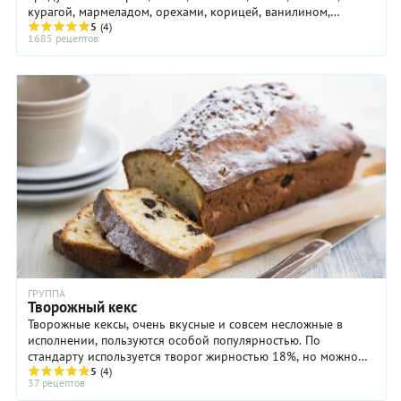
курагой, мармеладом, орехами, корицей, ванилином,
перцем, тмином, горчицей, укропом, петрушкой… ...
5
(4)
1685 рецептов
ГРУППА
Творожный кекс
Творожные кексы, очень вкусные и совсем несложные в
исполнении, пользуются особой популярностью. По
стандарту используется творог жирностью 18%, но можно
использовать и менее жирный. Творог не должен ...
5
(4)
37 рецептов