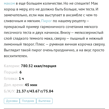
маком
в еще большем количестве. Но не спешите! Мак
хорош в меру, его не должно быть больше, чем теста. И
замечательно, если мак выступает в ансамбле с чем-то
сливочным и мягким.
Пирог
по нашему рецепту —
прекрасный пример гармоничного сочетания мягкого
песочного теста и двух начинок. Внизу — мелкозернистый
слой сладкого темного мака, сверху — пышный и нежный
лимонный творог. Плюс — румяная яичная корочка сверху.
Выглядит такой пирог очень празднично, а на вкус просто
восхитителен.
Калории:
780.52 ккал/порция
Порций:
6
Готовка:
1 ч
Доп. время:
45 мин
Б/Ж/У:
21.37 г/43.67 г/75.84
Духовка
Полдник
Выпечка