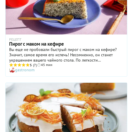
хотите порадовать выпечкой гостей, испеките этот пирог
накануне, чтобы он успел застыть в холодильнике.
РЕЦЕПТ
Пирог с маком на кефире
Вы еще не пробовали быстрый пирог с маком на кефире?
Значит, самое время его испечь! Несомненно, он станет
украшением вашего чайного стола. По легкости
45 мин
приготовления и превосходному результату маковый пирог
5
(7)
gastronom
на кефире похож на всеми любимую яблочную шарлотку.
Только для шарлотки надо очистить и нарезать яблоки, что
требует времени, а здесь в начинке только мак, который
нужно слегка запарить в горячей воде, пока взбиваете тесто.
Этот пирог — отличное пополнение копилки рецептов
выпечки на скорую руку. Тесто получается пышное, мягкое, а
зернышки мака приятно хрустят на зубах. Пеките и радуйте
своих близких!