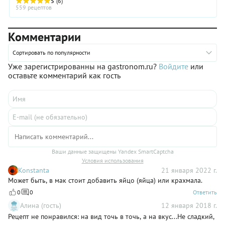
5
(6)
559 рецептов
Комментарии
Сортировать по популярности
Уже зарегистрированны на gastronom.ru?
Войдите
или
оставьте комментарий как гость
Ваши данные защищены Yandex SmartCaptcha
Условия использования
Konstanta
21 января 2022 г.
Может быть, в мак стоит добавить яйцо (яйца) или крахмала.
0
0
Ответить
Алина (гость)
12 января 2018 г.
Рецепт не понравился: на вид точь в точь, а на вкус...Не сладкий,