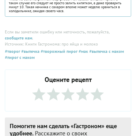
таком случае его следует не просто залить кипятком, а даже проварить
минут 10. Такая начинка с сахаром вполне может неделю храниться в
холодильнике, ожидая своего часа.
Если вы заметили ошибку или неточность, пожалуйста,
сообщите нам
.
Источник: Книги Гастронома: про яйца и молоко
#творог
#выпечка
#творожный пирог
#мак
#выпечка с маком
#пирог с маком
Оцените рецепт
Помогите нам сделать «Гастроном» еще
удобнее.
Расскажите о своих