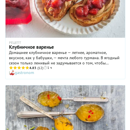
РЕЦЕПТ
Клубничное варенье
Домашнее клубничное варенье — летнее, ароматное,
вкусное, как у бабушки, — мечта любого гурмана. В ягодный
сезон только ленивый не задумывается о том, чтобы
1 ч
заготовить себе на зиму хотя бы пару баночек лакомства.
4.83
(12)
gastronom
Вроде бы дело нехитрое, но как сварить варенье из
клубники, чтобы оно получилось «ягодка к ягодке»? Во-
первых, о такой характеристике нужно позаботиться еще до
варки клубничного варенья: отобрать некрупные ягоды
одинакового размера. Ведь если клубника будет
разнокалиберной, то ягоды проварятся неравномерно. И,
разумеется, они должны быть целыми, сухими,
неповрежденными. И не спешите. Наберитесь терпения и
действуйте по нашему рецепту. Только не стремитесь
сварить сразу много варенья. Начните с малого количества.
Тогда варенье из клубники получится идеальным!