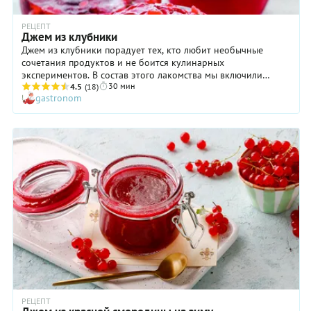
РЕЦЕПТ
Джем из клубники
Джем из клубники порадует тех, кто любит необычные
сочетания продуктов и не боится кулинарных
экспериментов. В состав этого лакомства мы включили
30 мин
зеленый базилик, который придает вкусу одновременно
4.5
(18)
gastronom
пряные и свежие ноты. А еще такой джем из клубники
готовится очень быстро, благодаря специальной добавке —
желирующему сахару. Кстати, в его составе нет никакой
вредной «химии»: только натуральный пектин, лимонная
кислота и декстроза (моносахарид, аналог глюкозы). Время
варки джема с желирующим сахаром составляет около
десяти минут, поэтому в клубнике сохраняется больше
полезных веществ. Очевидный плюс, которым точно не стоит
пренебрегать!
РЕЦЕПТ