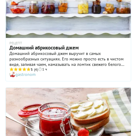
РЕЦЕПТ
Домашний абрикосовый джем
Домашний абрикосовый джем выручит в самых
разнообразных ситуациях. Его можно просто есть в чистом
виде, запивая чаем, намазывать на ломтик свежего белого
1 ч
хлеба или использовать в качестве начинки пирога. В
5
(4)
gastronom
общем, варианты есть! Готовить же такой джем довольно
просто и не слишком долго, поэтому проверить наш рецепт
на практике имеет смысл. Единственно, на что хотелось бы
обратить внимание, — этот домашний абрикосовый джем не
предназначен для длительного хранения. Если же вам
хочется продлить срок «жизни» такой сладкой заготовки,
варите его по 10 минут на протяжении двух-трех дней.
Затем закатайте в горячем виде и дайте остыть. В этом
случае джем отлично сохранится на протяжении года даже
без холодильника.