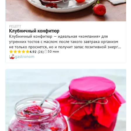
РЕЦЕПТ
Клубничный конфитюр
Клубничный конфитюр — идеальная «компания» для
утренних тостов с маслом: после такого завтрака организм
не только проснется, но и получит запас позитивной энергии
50 мин
на весь день. По сути своей эта сладкая заготовка несильно
4.92
(26)
gastronom
отличается от более привычного для нас джема, но все же
специалисты отмечают некоторые различия между ними. Во-
первых, консистенция сиропа конфитюра гуще. Во-вторых,
его текстуру нередко намеренно делают неоднородной,
оставляя мелкие кусочки плодов. В-третьих, конфитюр
стараются варить из плодов с высоким содержанием пектина
(смородина, яблоки, абрикосы) или же добавляют
желирующие вещества, например, агар-агар. Последний,
кстати, способствует значительному сокращению срока
варки. Вот и мы решили предложить рецепт клубничного
конфитюра с агар-агаром, чтобы вы почувствовали разницу
и получили настоящее удовольствие.