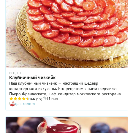
клубничный сорбет дома, тем более что делать это
невероятно просто и очень приятно. Особенно летом,
особенно в сезон дачных ягод! Сделайте клубничный сорбет
непременно: он дарит незабываемые вкусовые ощущения и
отлично удаляет жажду.
РЕЦЕПТ
Клубничный чизкейк
Наш клубничный чизкейк — настоящий шедевр
кондитерского искусства. Его рецептом с нами поделился
Пьеро Франческато, шеф-кондитер московского ресторана Il
45 мин
Pittore. Мы попробовали приготовить этот десерт и, должны
4.6
(15)
gastronom
сказать, он удался на славу! Стоит заметить, что этот чизкейк
немного отличается от других — разумеется, в лучшую
сторону. Во-первых, основу его составляет бисквит, а не
тонкая песочная лепешка, как это бывает обычно. Во-
вторых, в состав сырного крема входит изюм, что
совершенно меняет вкус и текстуру блюда. Кстати, автор