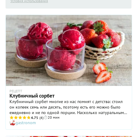
Условия использования
РЕЦЕПТ
Клубничный сорбет
Клубничный сорбет многие из нас помнят с детства: стоил
он копеек семь или десять, поэтому есть его можно было
ежедневно и не по одной порции. Насколько натуральным
20 мин
было то лакомство — вопрос, конечно, спорный, однако в
4.75
(4)
gastronom
нем точно не было такого количества красителей и
ароматизаторов, которым грешит современное мороженое.
Вот именно поэтому мы предлагаем вам научиться готовить