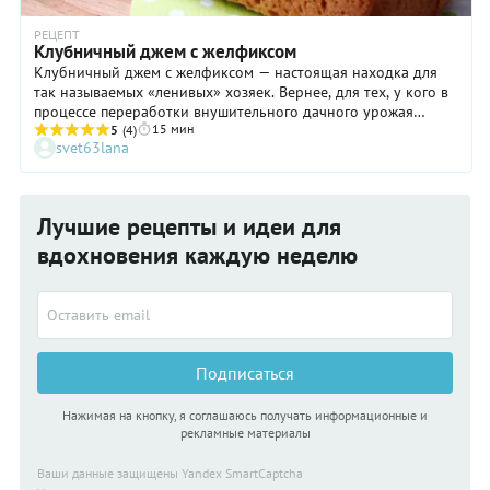
РЕЦЕПТ
Клубничный джем с желфиксом
Клубничный джем с желфиксом — настоящая находка для
так называемых «ленивых» хозяек. Вернее, для тех, у кого в
процессе переработки внушительного дачного урожая
15 мин
просто нет возможности стоять у плиты часами. К счастью, в
5
(4)
svet63lana
наше время существует современный желирующий продукт,
который эффективно загущает сироп и в разы сокращает
процесс приготовления варенья или джема. Мало того:
количество сахара в этом случае тоже можно смело
Лучшие рецепты и идеи для
уменьшить! А значит, джем из клубники или из других
плодов и ягод становится не только вкусным, но и полезным.
вдохновения каждую неделю
Подписаться
Нажимая на кнопку, я соглашаюсь получать информационные и
рекламные материалы
Ваши данные защищены Yandex SmartCaptcha