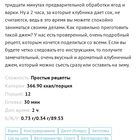
тридцати минутах предварительной обработки ягод и
варки. Ну а 2 часа, за которые клубника дает сок, не
считаются, ведь в это время вы можете спокойно
заниматься своими делами. Как правильно приготовить
такой джем? У нас есть проверенный, очень подробный
рецепт, которым хочется поделиться со всеми. Если вы
будете четко следовать его инструкциям, то получите
замечательный, очень вкусный и ароматный клубничный
джем, который можно съесть сразу или оставить на зиму.
Сложность:
Простые рецепты
Калории:
366.90 ккал/порция
Порций:
12
Готовка:
30 мин
Доп. время:
2 ч
Б/Ж/У:
0.73 г/0.34 г/89.53
Варка
Консервирование
Джем (блюдо)
Заготовка
Сок на зиму
Вегетарианство: Строго
Вегетарианство