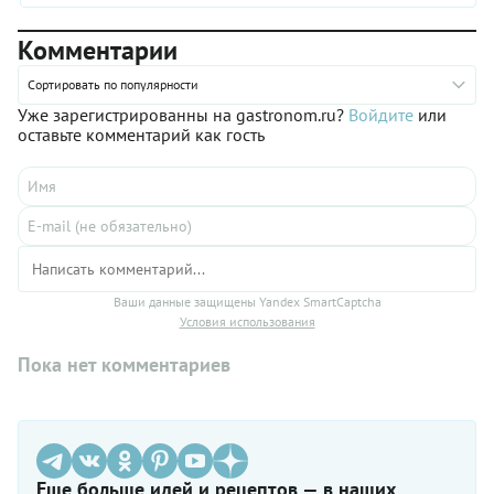
вас переубедить: с современными кухонными помощниками
все получится легко и быстро! Обязательно сохраните наш
Комментарии
пошаговый рецепт приготовления малинового джема без
косточек, который к тому же прекрасно хранится всю зиму.
Сортировать по популярности
Уже зарегистрированны на gastronom.ru?
Войдите
или
оставьте комментарий как гость
Ваши данные защищены Yandex SmartCaptcha
Условия использования
Пока нет комментариев
Еще больше идей и рецептов — в наших