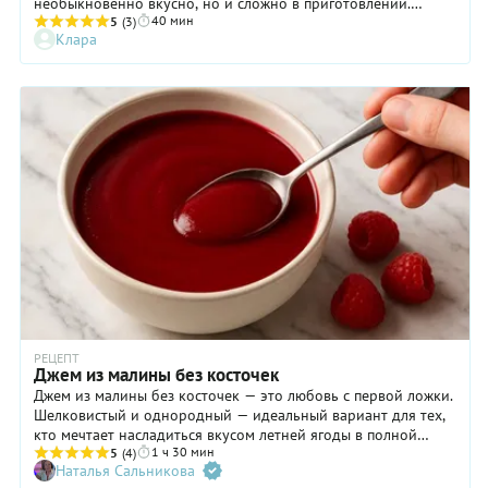
необыкновенно вкусно, но и сложно в приготовлении.
40 мин
Однако не в случае с нашим рецептом, повторить который
5
(3)
Клара
может любой новичок в кулинарных делах, было бы
желание, ведь использовать мы будем фабричное слоеное
тесто и готовый клубничный джем. Сегодня в продаже
встречаются прекрасного качества полуфабрикаты,
благодаря которым каждый может почувствовать себя шеф-
кондитером. Круассаны получаются пышные, слоистые, с
аппетитной румяной корочкой, ломкой и хрустящей, с
ароматной, манящей начинкой. Очень вкусные и очень
опасные, т. к. удержаться и не съесть сразу несколько штук
просто невозможно. Готовьте к приходу гостей.
РЕЦЕПТ
Джем из малины без косточек
Джем из малины без косточек — это любовь с первой ложки.
Шелковистый и однородный — идеальный вариант для тех,
кто мечтает насладиться вкусом летней ягоды в полной
1 ч 30 мин
мере. Такой вариант особенно хорош для детей. Если вы все
5
(4)
Наталья Сальникова
еще думаете, что перетирать малину — дело долгое, спешим