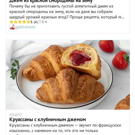
Джем из красной смородины на зиму
Почему бы не приготовить густой аппетитный джем из
красной смородины на зиму, если на даче вы собрали
щедрый урожай красных ягод? Проще рецепта, который мы
1 ч
вам предлагаем, может быть только замораживание. Джем
5
(4)
gastronom
можно готовить разными способами. Мы сначала немного
нагреем ягоды вместе с кожурой, не доводя до кипения. Так
они выделят пектин, который сделает ваш джем густым и
очень вкусным. А затем, чтобы джем стал однородным,
перетрем ягоды через сито. На вкус он получается довольно
сладким, но с выраженной кислинкой. Баночка алого
десерта выручит вас холодной зимой. Например, можно
намазать его на поджаренный ломтик белого хлеба и
угостить семью на завтрак. Десерт также станет отличным
дополнением к блинчикам, оладьям, сырникам и
мороженному.
РЕЦЕПТ
Круассаны с клубничным джемом
Круассаны с клубничным джемом — звучит по-французски
изысканно, с намеком на то, что это не только