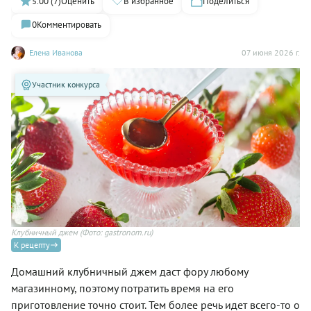
5.00 (7)
Оценить
В избранное
Поделиться
0
Комментировать
Елена Иванова
07 июня 2026 г.
Участник конкурса
Клубничный джем
(Фото: gastronom.ru)
К рецепту
Домашний клубничный джем даст фору любому
магазинному, поэтому потратить время на его
приготовление точно стоит. Тем более речь идет всего-то о