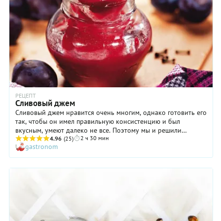
рецепта советует делать клубничный чизкейк накануне дня
планируемой подачи на стол: после ночи в холодильнике
это чудесное лакомство становится просто волшебным!
РЕЦЕПТ
Сливовый джем
Сливовый джем нравится очень многим, однако готовить его
так, чтобы он имел правильную консистенцию и был
вкусным, умеют далеко не все. Поэтому мы и решили
2 ч 30 мин
поделиться здесь этим замечательным проверенным
4.96
(25)
gastronom
рецептом! Конечно, приготовление сливового джема, как и
любого другого, требует определенного времени, но
результат, безусловно, стоит того. Не поленитесь потратить
на это пару часов летом, и тогда зимой у вас под рукой
будет изумительное лакомство, которое можно есть в
чистом виде или намазывать на ломтик свежего хлеба, с
наслаждением вдыхая аромат и вспоминая о любимой даче!