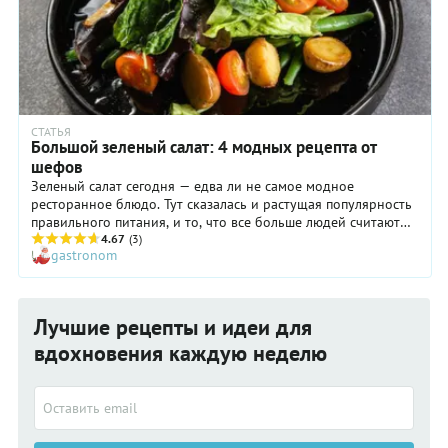
СТАТЬЯ
Большой зеленый салат: 4 модных рецепта от
шефов
Зеленый салат сегодня — едва ли не самое модное
ресторанное блюдо. Тут сказалась и растущая популярность
правильного питания, и то, что все больше людей считают
калории и хотят жить в гармонии с собой. К тому же
4.67
(3)
gastronom
сочетание овощей и трав — стопроцентный летний хит.
Листик к листику, кружочек к кружочку, веточка к веточке.
Свежо, легко, полезно. И никакого чувство вины по поводу
больших размеров порций.
Лучшие рецепты и идеи для
вдохновения каждую неделю