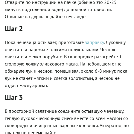
Отварите по инструкции на пачке (обычно это 20-25
минут в подсоленной воде) до полной готовности.
Откиньте на дуршлаг, дайте стечь воде.
Шаг 2
Пока чечевица остывает, приготовьте
заправку
. Луковицу
очистите и нарежьте тонкими полукольцами. Чеснок
очистите и мелко порубите. В сковородке разогрейте 1
столовую ложку оливкового масла. На небольшом огне
обжарьте лук и чеснок, помешивая, около 6-8 минут, пока
лук не станет мягким и слегка золотистым, а чеснок не
отдаст маслу аромат.
Шаг 3
В просторной салатнице соедините остывшую чечевицу,
теплую луково-чесночную смесь вместе со всем маслом со
сковороды и очищенные вареные креветки. Аккуратно, но
тщательно перемешайте.