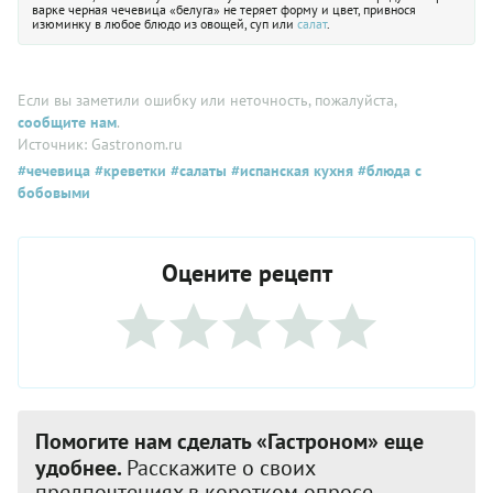
варке черная чечевица «белуга» не теряет форму и цвет, привнося
изюминку в любое блюдо из овощей, суп или
салат
.
Если вы заметили ошибку или неточность, пожалуйста,
сообщите нам
.
Источник: Gastronom.ru
#чечевица
#креветки
#салаты
#испанская кухня
#блюда с
бобовыми
Оцените рецепт
Помогите нам сделать «Гастроном» еще
удобнее.
Расскажите о своих
предпочтениях в коротком опросе.