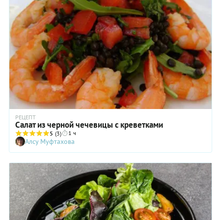
РЕЦЕПТ
Салат из черной чечевицы с креветками
1 ч
5
(3)
Алсу Муфтахова