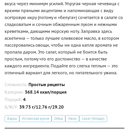
вкуса через минимум усилий. Упругая черная чечевица с
яркими пряными акцентами и напоминающая с виду
осетровую икру (потому и «белуга») сочетается в салате со
сладковатым и сочным обжаренным луком и нежными
креветками, дающими морскую ноту. Заправка здесь
аскетична — только лучшее оливковое масло, в котором
пассеровались овощи, чтобы ни одна капля аромата не
пропала даром. Это салат, который не боится быть
простым, потому что его достоинство — в качестве
каждого ингредиента. Подайте его слегка теплым — это
отличный вариант для легкого, но питательного ужина.
Сложность:
Простые рецепты
Калории:
368.14 ккал/порция
Порций:
4
Б/Ж/У:
39.73 г/12.76 г/29.20
Варка
Испанская кухня
Обед
Ужин
Салат (блюдо)