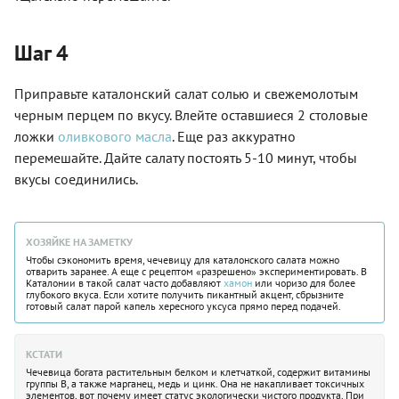
Шаг 4
Приправьте каталонский салат солью и свежемолотым
черным перцем по вкусу. Влейте оставшиеся 2 столовые
ложки
оливкового масла
. Еще раз аккуратно
перемешайте. Дайте салату постоять 5-10 минут, чтобы
вкусы соединились.
ХОЗЯЙКЕ НА ЗАМЕТКУ
Чтобы сэкономить время, чечевицу для каталонского салата можно
отварить заранее. А еще с рецептом «разрешено» экспериментировать. В
Каталонии в такой салат часто добавляют
хамон
или чоризо для более
глубокого вкуса. Если хотите получить пикантный акцент, сбрызните
готовый салат парой капель хересного уксуса прямо перед подачей.
КСТАТИ
Чечевица богата растительным белком и клетчаткой, содержит витамины
группы В, а также марганец, медь и цинк. Она не накапливает токсичных
элементов, вот почему имеет статус экологически чистого продукта. При