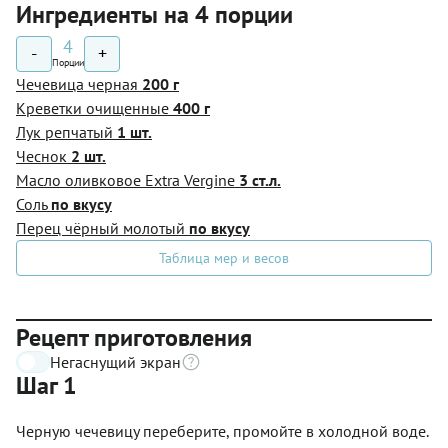
Ингредиенты на 4 порции
4
-
+
Порции
Чечевица черная
200 г
Креветки очищенные
400 г
Лук репчатый
1 шт.
Чеснок
2 шт.
Масло оливковое Extra Vergine
3 ст.л.
Соль
по вкусу
Перец чёрный молотый
по вкусу
Таблица мер и весов
Рецепт приготовления
Негаснущий экран
Шаг 1
Черную чечевицу переберите, промойте в холодной воде.