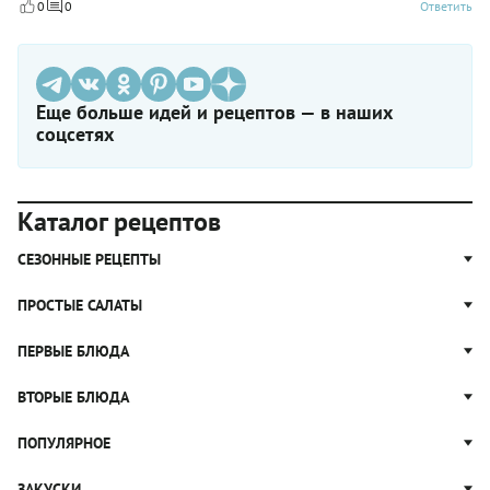
0
0
Ответить
Еще больше идей и рецептов — в наших
соцсетях
Каталог рецептов
СЕЗОННЫЕ РЕЦЕПТЫ
Рецепты из капусты
ПРОСТЫЕ САЛАТЫ
Блюда с картошкой
Простые салаты
ПЕРВЫЕ БЛЮДА
Рецепты с грибами
Салат Оливье
Яблочные пироги
Щи
ВТОРЫЕ БЛЮДА
Салат Цезарь
Рецепты с клюквой
Борщ
Салат Нисуаз
Котлеты
ПОПУЛЯРНОЕ
Блюда из тыквы
Рассольник
Салат Мимоза
Плов
Гороховый суп
Пицца
ЗАКУСКИ