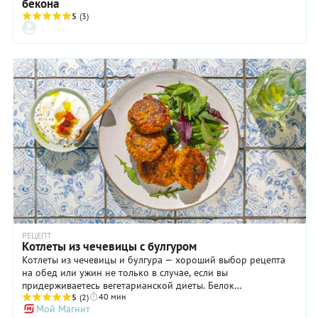
бекона
5
(3)
РЕЦЕПТ
Котлеты из чечевицы с булгуром
Котлеты из чечевицы и булгура — хороший выбор рецепта
на обед или ужин не только в случае, если вы
придерживаетесь вегетарианской диеты. Белок
40 мин
растительного происхождения недооценен, и обычно ему
5
(2)
Мой Магнит
отводят мало места в ежедневном рационе. А ведь он не