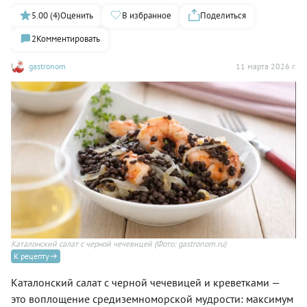
5.00 (4)
Оценить
В избранное
Поделиться
2
Комментировать
gastronom
11 марта 2026 г.
Каталонский салат с черной чечевицей
(Фото: gastronom.ru)
К рецепту
Каталонский салат с черной чечевицей и креветками —
это воплощение средиземноморской мудрости: максимум