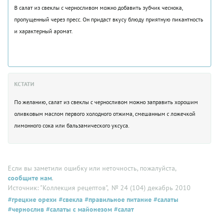
В салат из свеклы с черносливом можно добавить зубчик чеснока,
пропущенный через пресс. Он придаст вкусу блюду приятную пикантность
и характерный аромат.
КСТАТИ
По желанию, салат из свеклы с черносливом можно заправить хорошим
оливковым маслом первого холодного отжима, смешанным с ложечкой
лимонного сока или бальзамического уксуса.
Если вы заметили ошибку или неточность, пожалуйста,
сообщите нам
.
Источник: "Коллекция рецептов"
, № 24 (104) декабрь 2010
#грецкие орехи
#свекла
#правильное питание
#салаты
#чернослив
#салаты с майонезом
#салат