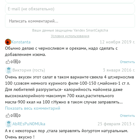
Ваши данные защищены Yandex SmartCaptcha
Условия использования
Konstanta
12 ноября 2019 г.
Обычно делаю с черносливом и орехами, надо сделать с
добавлением изюма.
0
0
Ответить
Виктория (гость)
3 января 2016 г.
Очень вкусен этот салат в таком варианте-свекла 4 шт,чернослив
100 г,совсем немного куриного филе-100-150 г,майонез-1 ст л.
Для любителей разгрузиться- калорийность майонеза даже
высококалорийного-максимум 700 ккал,растительного
масла-900 ккал на 100 г.Нужно в таком случае заправлять
йогуртом.
Показать весь комментарий
0
0
Ответить
AbREsPuN0MUka
25 февраля 2013 г.
А я с некоторых пор ,стала заправлять йогуртом натуральным.
Очень вкусно !