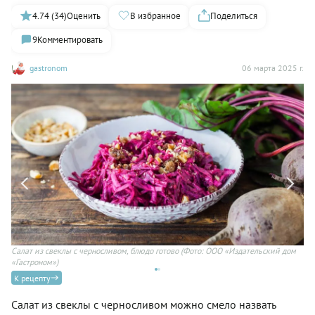
4.74 (34)
Оценить
В избранное
Поделиться
9
Комментировать
gastronom
06 марта 2025 г.
)
Салат из свеклы с черносливом, блюдо готово
(Фото: ООО «Издательский дом
Са
«Гастроном»)
К рецепту
Салат из свеклы с черносливом можно смело назвать