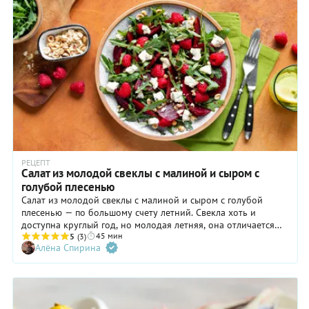
шубой: в состав обоих блюд входят яйца, свекла, картофель,
морковь. Только вот вместо рыбы в этом используется
курица, которую дополняют орехи и чернослив. Получается
очень вкусно и, разумеется, красиво — за счет гранатовых
зерен, которые смотрятся на салате, как драгоценные камни.
РЕЦЕПТ
Салат из молодой свеклы с малиной и сыром с
голубой плесенью
Салат из молодой свеклы с малиной и сыром с голубой
плесенью — по большому счету летний. Свекла хоть и
доступна круглый год, но молодая летняя, она отличается
45 мин
особой сладостью. И если зимой лучшими друзьями свеклы
5
(3)
Алёна Спирина
в салате по праву считаются цитрусовые, то в начале лета им
на смену приходит ранняя малина. Комбинация свеклы и
сыра с плесенью давно считается классической: пикантный
сыр оживляет «приземленный» вкус свеклы и дополняет
блюдо жирами, белком и аминокислотами. К слову, малину