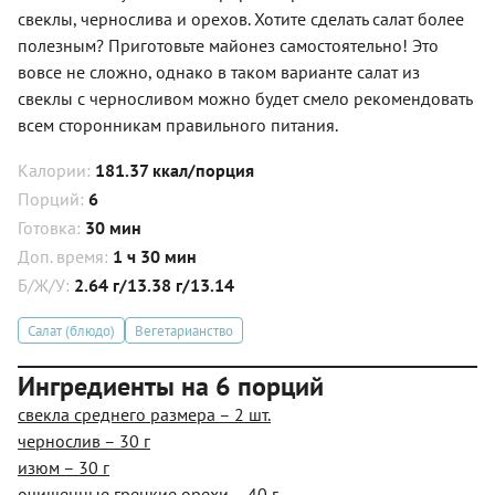
свеклы, чернослива и орехов. Хотите сделать салат более
полезным? Приготовьте майонез самостоятельно! Это
вовсе не сложно, однако в таком варианте салат из
свеклы с черносливом можно будет смело рекомендовать
всем сторонникам правильного питания.
Калории:
181.37 ккал/порция
Порций:
6
Готовка:
30 мин
Доп. время:
1 ч 30 мин
Б/Ж/У:
2.64 г/13.38 г/13.14
Салат (блюдо)
Вегетарианство
Ингредиенты на 6 порций
свекла среднего размера – 2 шт.
чернослив – 30 г
изюм – 30 г
очищенные грецкие орехи – 40 г