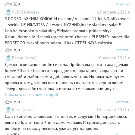
0
0
Ответить
VERSTA (гость)
13 апреля 2012 г.
S PODSOLNE4NIM XORO6IM maslom/ v Ispanii 12 let,NO olivkovoe
+ svekla NE NRAVITSA /. 4esnok NYZHNO,ina4e sladkovt salat.!!
Natrite 4esnokom salatnitsy!!!Nyans aromata pridast vkys.
Kstati,.4ernosliv+4esnok+gretsk.orex+cheese s PLESEN'Y -super dla
PROSTOGO svekol`nogo salata ili kak OTDEL'NAYA zakyska..
0
0
Ответить
Елена (гость)
10 января 2012 г.
Делаю тоже самое, но без изюма. Пробовала (я этот салат делаю
более 20 лет - без него и праздник не праздник) заправлять и
сметаной и майонезом и добавлять чеснок. Но опытным путем
пришла к тому, что чеснок не очень сочетается с черносливом.
Теперь делаю без чеснока и изюма и смешиваю сметану с
майонезом. В зависимости от настроения - чуть больше
Показать весь комментарий
майонеза (немного сметаны) или больше сметаны (немного
0
0
Ответить
майонеза). Но в любом случае, с такой заправкой получается
Гость (гость)
16 августа 2011 г.
более нежный салат.
Салат конечно сладковат. Но он так и задуман. Но порций здесь
явно не 6, а от силы 4 или даже меньше. И присоединяюсь к
вопросу по поводу чеснока, уже август на дворе.