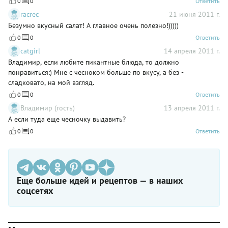
0
0
Ответить
racrec
21 июня 2011 г.
Безумно вкусный салат! А главное очень полезно!)))))
0
0
Ответить
catgirl
14 апреля 2011 г.
Владимир, если любите пикантные блюда, то должно
понравиться:) Мне с чесноком больше по вкусу, а без -
сладковато, на мой взгляд.
0
0
Ответить
Владимир (гость)
13 апреля 2011 г.
А если туда еще чесночку выдавить?
0
0
Ответить
Еще больше идей и рецептов — в наших
соцсетях