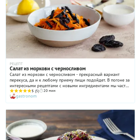
можно купить в супермаркете и не в сезон, если вдруг вам
не терпится приготовить салат, не дожидаясь лета.
РЕЦЕПТ
Салат из моркови с черносливом
Салат из моркови с черносливом - прекрасный вариант
перекуса, да и к любому приему пищи подойдет. В погоне за
интересными рецептами с новыми ингредиентами мы часто
20 мин
забываем о простых, бюджетных, но при этом очень
5
(5)
gastronom
полезных продуктах. Этот салат как раз из такой категории.
Морковь - хороший источник клетчатки, витаминов и
микроэлементов. Чернослив добавляет в наш рацион
нужные антиоксиданты, улучшает пищеварение, стимулирует
работу мозга и нервных клеток. При этом он тоже богат
витаминами и минералами. Предлагаем вам приготовить
этот полезный и питательный салат.