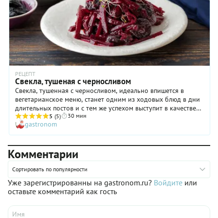
РЕЦЕПТ
Свекла, тушеная с черносливом
Свекла, тушенная с черносливом, идеально впишется в
вегетарианское меню, станет одним из ходовых блюд в дни
длительных постов и с тем же успехом выступит в качестве
30 мин
гарнира к любому мясу. Свекла в русской кухне, вообще, уже
5
(5)
gastronom
сотни лет является одним из широко распространенных
продуктов: этот овощ улучшает работу желудка,
поддерживает здоровье печени и помогает нормализовать
Комментарии
давление. А с черносливом, не менее полезным
сухофруктом, прекрасно сочетается в одной тарелке.
Приготовьте свеклу по нашему рецепту и вы.
Сортировать по популярности
Уже зарегистрированны на gastronom.ru?
Войдите
или
оставьте комментарий как гость