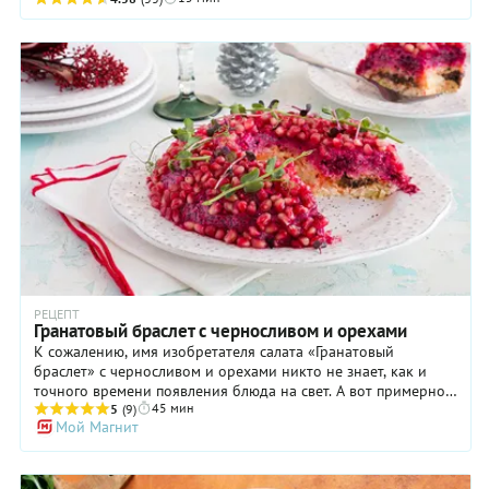
талии.
РЕЦЕПТ
Гранатовый браслет с черносливом и орехами
К сожалению, имя изобретателя салата «Гранатовый
браслет» с черносливом и орехами никто не знает, как и
точного времени появления блюда на свет. А вот примерное
45 мин
известно: советская эпоха, когда в условиях дефицита
5
(9)
Мой Магнит
продуктов хозяйкам приходилось максимально напрягать
свою кулинарную фантазию. Вполне вероятно, что идея
«Гранатового браслета» развилась из рецепта селедки под