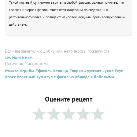
Такой постный суп можно варить из любой фасоли, однако помните, что
красная и черная фасоль считаются лидерами по содержанию
растительного белка и обладают наиболее мощным противоопухолевым
действием.
Если вы заметили ошибку или неточность, пожалуйста,
сообщите нам
.
Источник: "Гастрономъ"
#тыква
#грибы
#фасоль
#овощи
#варка
#русская кухня
#суп
#пост
#постный суп
#суп с фасолью
#блюда с бобовыми
Оцените рецепт