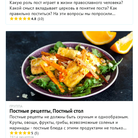
Какую роль пост играет в жизни православного человека?
Какой смысл вкладывает церковь в понятие поста? Как
правильно поститься? На эти вопросы мы попросили
ответить священника храма иконы Божьей ...
4.8
(10)
ГРУППА
Постные рецепты, Постный стол
Постные рецепты не должны быть скучным и однообразным.
Крупы, овощи, фрукты, грибы, всевозможные соленья и
маринады - постные блюда с этими продуктами не только
очень вкусны, но еще и полезны ...
5
(5)
2814 рецептов