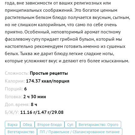
года, вне зависимости от ваших религиозных или
принципиальных соображений. Это богатое ценным
растительным белком блюдо получается вкусным, сытным,
но не слишком калорийным, что само по себе очень
приятно. Особенный, неповторимый аромат постному
фасолевому супу придает грибной бульон, который мы
настоятельно рекомендуем готовить именно из сушеных
белых. Тыква же дарит блюду легкие сладкие ноты,
которые усложняют вкус и делают его более изысканным.
Сложность:
Простые рецепты
Калории:
174.37 ккал/порция
Порций:
6
Готовка:
2 ч 30 мин
Доп. время:
8 ч
Б/Ж/У:
11.16 г/1.47 г/29.08
Варка
Обед
Второе блюдо
Суп
Вегетарианство: Строго
Вегетарианство
ПП / Правильное / Сбалансированное питание