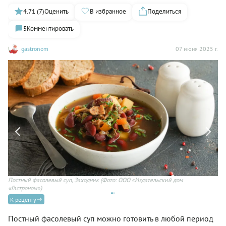
4.71 (7)
Оценить
В избранное
Поделиться
5
Комментировать
gastronom
07 июня 2025 г.
Постный фасолевый суп, Заходник
(Фото: ООО «Издательский дом
Су
«Гастроном»)
К рецепту
Постный фасолевый суп можно готовить в любой период