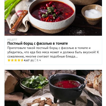
РЕЦЕПТ
Постный борщ с фасолью в томате
Приготовьте такой постный борщ с фасолью в томате и
убедитесь, что еда без мяса может и должна быть вкусной! К
сожалению, многие считают подобные блюда
1 ч
неинтересными и малоаппетитными, потому редко ...
4.67
(6)