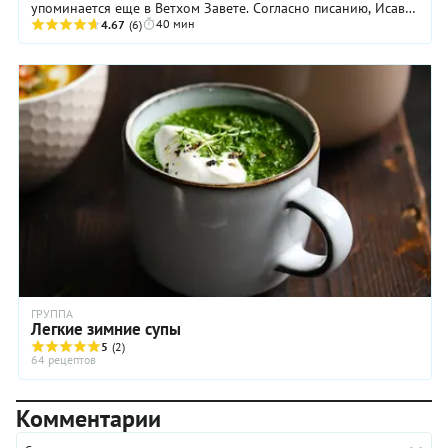
упоминается еще в Ветхом Завете. Согласно писанию, Исав
40 мин
за миску «красной» похлебки ...
4.67
(6)
ГРУППА
Легкие зимние супы
5
(2)
64 рецептов
Комментарии