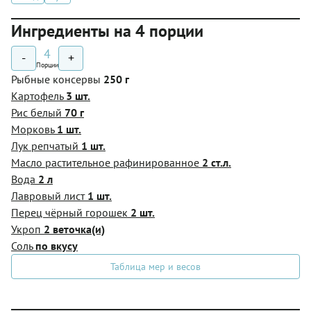
Ингредиенты на 4 порции
4
-
+
Порции
Рыбные консервы
250 г
Картофель
3 шт.
Рис белый
70 г
Морковь
1 шт.
Лук репчатый
1 шт.
Масло растительное рафинированное
2 ст.л.
Вода
2 л
Лавровый лист
1 шт.
Перец чёрный горошек
2 шт.
Укроп
2 веточка(и)
Соль
по вкусу
Таблица мер и весов