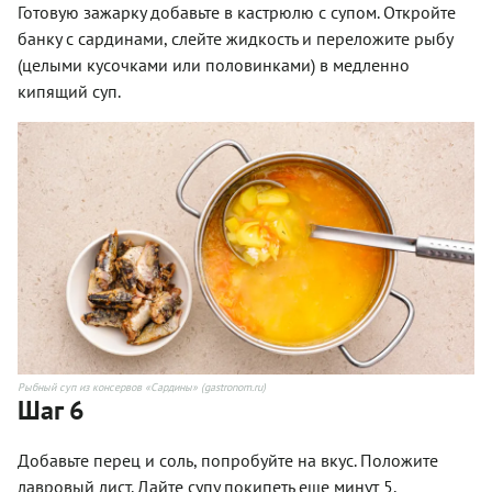
Готовую зажарку добавьте в кастрюлю с супом. Откройте
банку с сардинами, слейте жидкость и переложите рыбу
(целыми кусочками или половинками) в медленно
кипящий суп.
Рыбный суп из консервов «Сардины» (gastronom.ru)
Шаг 6
Добавьте перец и соль, попробуйте на вкус. Положите
лавровый лист. Дайте супу покипеть еще минут 5,