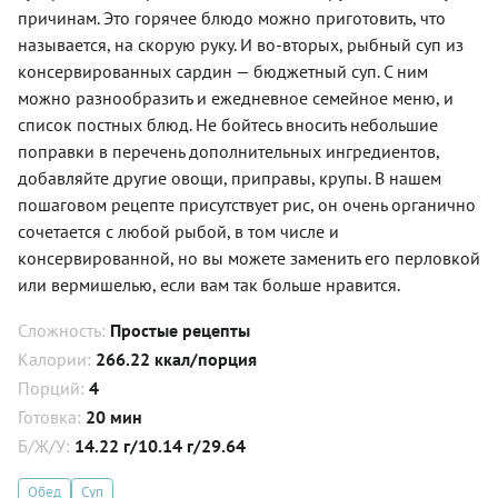
причинам. Это горячее блюдо можно приготовить, что
называется, на скорую руку. И во-вторых, рыбный суп из
консервированных сардин — бюджетный суп. С ним
можно разнообразить и ежедневное семейное меню, и
список постных блюд. Не бойтесь вносить небольшие
поправки в перечень дополнительных ингредиентов,
добавляйте другие овощи, приправы, крупы. В нашем
пошаговом рецепте присутствует рис, он очень органично
сочетается с любой рыбой, в том числе и
консервированной, но вы можете заменить его перловкой
или вермишелью, если вам так больше нравится.
Сложность:
Простые рецепты
Калории:
266.22 ккал/порция
Порций:
4
Готовка:
20 мин
Б/Ж/У:
14.22 г/10.14 г/29.64
Обед
Суп