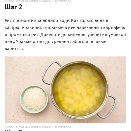
Рыбный суп из консервов «Сардины» (gastronom.ru)
Шаг 2
Рис промойте в холодной воде. Как только вода в
кастрюле закипит, отправьте в нее нарезанный картофель
и промытый рис. Доведите до кипения, уберите шумовкой
пену. Убавьте огонь до средне-слабого и оставьте
вариться.
Рыбный суп из консервов «Сардины» (gastronom.ru)