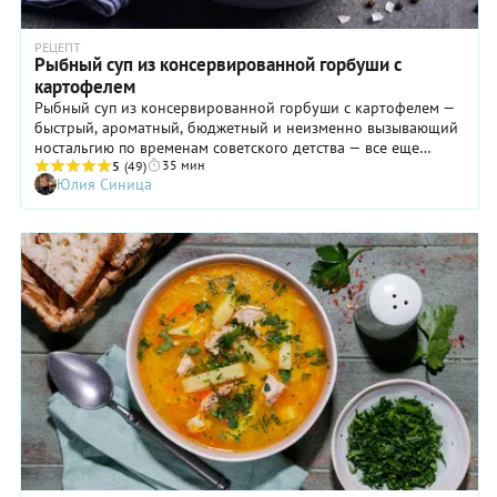
РЕЦЕПТ
Рыбный суп из консервированной горбуши с
картофелем
Рыбный суп из консервированной горбуши с картофелем —
быстрый, ароматный, бюджетный и неизменно вызывающий
ностальгию по временам советского детства — все еще
35 мин
актуален! Мы сварим его так, как многие варили еще 50 лет
5
(49)
Юлия Синица
назад, специально для него покупая консервы под
названием «Лосось в собственном соку». Вот и теперь для
нашего рецепта понадобится рыба семейства лососевых —
натуральная консервированная горбуша без каких бы то ни
было добавок, кроме соли. Вообще, такие консервы нужно
всегда иметь в глубине кухонного шкафчика. А все
остальное для рыбного супа найдется.