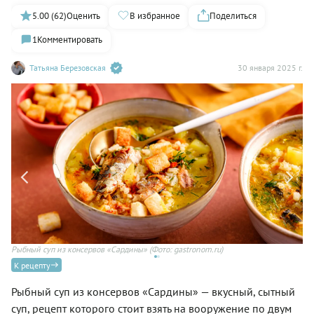
5.00 (62)
Оценить
В избранное
Поделиться
1
Комментировать
Татьяна Березовская
30 января 2025 г.
Рыбный суп из консервов «Сардины»
(Фото: gastronom.ru)
Ры
К рецепту
Рыбный суп из консервов «Сардины» — вкусный, сытный
суп, рецепт которого стоит взять на вооружение по двум