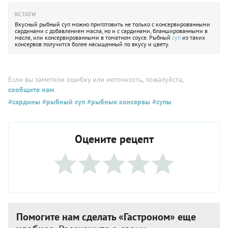
КСТАТИ
Вкусный рыбный суп можно приготовить не только с консервированными
сардинами с добавлением масла, но и с сардинами, бланшированными в
масле, или консервированными в томатном соусе. Рыбный
суп
из таких
консервов получится более насыщенный по вкусу и цвету.
Если вы заметили ошибку или неточность, пожалуйста,
сообщите нам
.
#сардины
#рыбный суп
#рыбные консервы
#супы
Оцените рецепт
Помогите нам сделать «Гастроном» еще