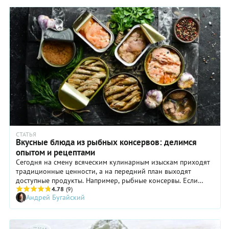
СТАТЬЯ
Вкусные блюда из рыбных консервов: делимся
опытом и рецептами
Сегодня на смену всяческим кулинарным изыскам приходят
традиционные ценности, а на передний план выходят
доступные продукты. Например, рыбные консервы. Если
уметь с толком ими распорядиться, получится много
4.78
(9)
Андрей Бугайский
отличных вкусных блюд.