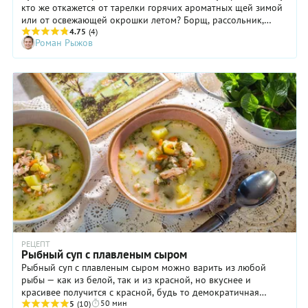
кто же откажется от тарелки горячих ароматных щей зимой
или от освежающей окрошки летом? Борщ, рассольник,
гороховый с копченостями и многие другие любимые с
4.75
(4)
Роман Рыжов
детства первые блюда появляются на наших столах
регулярно. Это неудивительно, ведь сытный суп можно
сварить из самых доступных продуктов, тех, что всегда есть
в холодильнике, даже если на данный момент в нем только
пара луковиц и ложка масла. Рассказываем, как приготовить
вкусный и полезный суп и при этом не потратить много
времени и денег.
РЕЦЕПТ
Рыбный суп с плавленым сыром
Рыбный суп с плавленым сыром можно варить из любой
рыбы — как из белой, так и из красной, но вкуснее и
красивее получится с красной, будь то демократичная
50 мин
горбуша или нежная форель. Разве что семгу брать
5
(10)