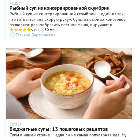
РЕЦЕПТ
Рыбный суп из консервированной скумбрии
Рыбный суп из консервированной скумбрии – один из тех,
что готовятся «на скорую руку». Супы из рыбных консервов
позволяют разнообразить постное меню, выручают в
30 мин
походах, а также просто дополняют список рыбных блюд. И
5
(17)
Татьяна Березовская
нет ничего преступного в том, что для супа используется не
свежий улов или замороженная рыба, а консервы. В
консервированной скумбрии, как и в других рыбных
консервах, несмотря на сложную технологическую цепочку
обработки рыбы, сохраняются многие ее полезные свойства.
При этом приготовить рыбный суп, открыв баночку
консервов с этикеткой «Скумбрия атлантическая с
добавлением масла», сможет даже начинающая хозяйка. По
нашему рецепту суп получится очень даже вкусный!
СТАТЬЯ
Бюджетные супы: 13 пошаговых рецептов
Супы в нашей стране — едва ли не самая популярная еда. Ну