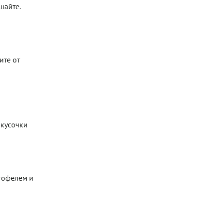
шайте.
ите от
 кусочки
тофелем и