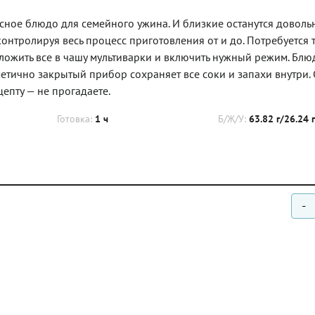
сное блюдо для семейного ужина. И близкие останутся доволь
, контролируя весь процесс приготовления от и до. Потребуется 
уложить все в чашу мультиварки и включить нужный режим. Блю
метично закрытый прибор сохраняет все соки и запахи внутри.
цепту — не прогадаете.
Готовка:
1 ч
Б/Ж/У:
63.82 г/26.24 
-