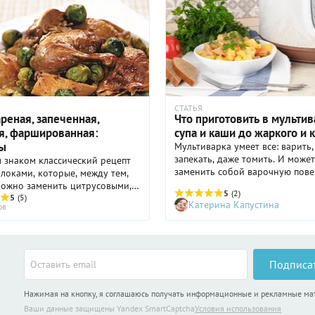
СТАТЬЯ
реная, запеченная,
Что приготовить в мультив
я, фаршированная:
супа и каши до жаркого и 
ы
Мультиварка умеет все: варить,
запекать, даже томить. И може
 знаком классический рецепт
заменить собой варочную пове
блоками, которые, между тем,
духовку, посуду, йогуртницу, п
можно заменить цитрусовыми,
5
(2)
су-вид и фритюрницу.
 айвой или грушами. Не говоря
5
(5)
Катерина Капустина
ов
, что утиный вкус легко сделать
онким – при помощи майорана,
а, шалфея, тархуна или
Подписа
Нажимая на кнопку, я соглашаюсь получать информационные и рекламные м
Ваши данные защищены Yandex SmartCaptcha
Условия использования