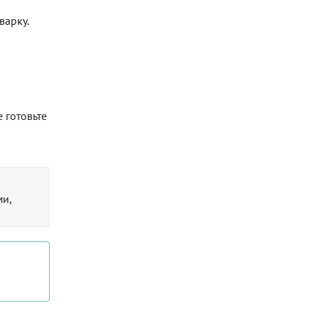
варку.
 готовьте
ми,