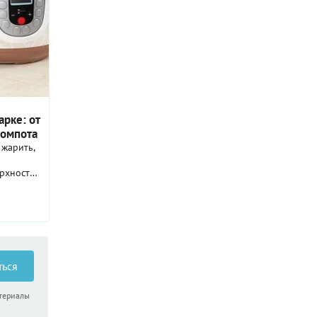
арке: от
компота
 жарить,
т
рхность,
ароварку,
ться
атериалы