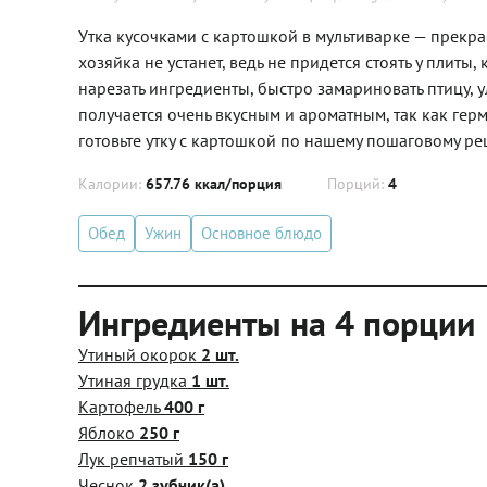
Утка кусочками с картошкой в мультиварке — прекра
хозяйка не устанет, ведь не придется стоять у плиты
нарезать ингредиенты, быстро замариновать птицу, 
получается очень вкусным и ароматным, так как гер
готовьте утку с картошкой по нашему пошаговому ре
Калории:
657.76 ккал/порция
Порций:
4
Обед
Ужин
Основное блюдо
Ингредиенты на 4 порции
Утиный окорок
2 шт.
Утиная грудка
1 шт.
Картофель
400 г
Яблоко
250 г
Лук репчатый
150 г
Чеснок
2 зубчик(а)