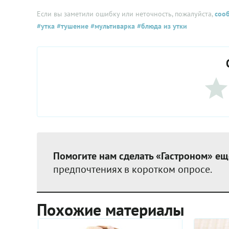
Если вы заметили ошибку или неточность, пожалуйста,
соо
#утка
#тушение
#мультиварка
#блюда из утки
Помогите нам сделать «Гастроном» ещ
предпочтениях в коротком опросе.
Похожие материалы