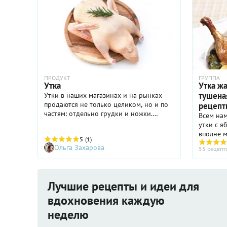
ПРОДУКТ
ГРУППА
Утка
Утка жа
тушена
Утки в наших магазинах и на рынках
продаются не только целиком, но и по
рецепт
частям: отдельно грудки и ножки.
Всем нам
Однако 75% от всей проданной птицы
утки с я
составляют целые тушки. Российские
вполне 
5
(1)
кулинары считают утку птицей
сливами,
Ольга Захарова
55 рецепт
праздничной, запекая ее чаще всего на
уж о том
новогодние праздники целиком.
более т
розмарин
тимьяна.
Лучшие рецепты и идеи для
вдохновения каждую
неделю