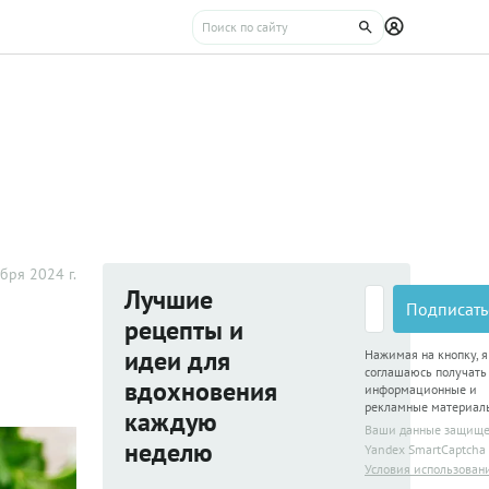
бря 2024 г.
Лучшие
Подписать
рецепты и
идеи для
Нажимая на кнопку, я
соглашаюсь получать
вдохновения
информационные и
рекламные материал
каждую
Ваши данные защищ
неделю
Yandex SmartCaptcha
Условия использован