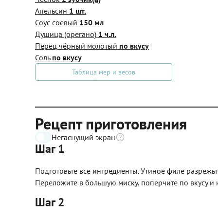
Апельсин
1 шт.
Соус соевый
150 мл
Душица (орегано)
1 ч.л.
Перец чёрный молотый
по вкусу
Соль
по вкусу
Таблица мер и весов
Рецепт приготовления
Негаснущий экран
Шаг 1
Подготовьте все ингредиенты. Утиное филе разрежьт
Переложите в большую миску, поперчите по вкусу и 
Шаг 2