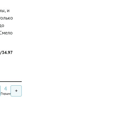
ны, и
только
до
 Смело
г/34.97
4
+
Порции