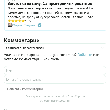
Заготовки на зиму: 15 проверенных рецептов
Домашнее консервирование только звучит сложно! На
самом деле заготовки из овощей на зиму, вкусные и
простые, не требуют суперспособностей. Главное — это
найти хорошие рецепты, выкроить время и сделать все в
5
(7)
Мария Федина
точности по инструкции. В нашей подборке собраны лучшие
овощные заготовки из помидоров, огурцов, сладкого перца,
кабачков, баклажанов и капусты — столько всего вкусного!
Комментарии
Лечо и икра, аджика и хреновина, солянка на зиму, а еще
салаты «Анкл Бенс», «Тещин язык», «Парамониха»,
«Дунайский».
Сортировать по популярности
Уже зарегистрированны на gastronom.ru?
Войдите
или
оставьте комментарий как гость
Ваши данные защищены Yandex SmartCaptcha
Условия использования