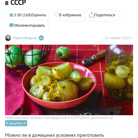
в СССР
5.00 (168)
Оценить
В избранное
Поделиться
0
Комментировать
Мария Федина
21 января 2025 г.
Маринованные зеленые помидоры как в СССР
(Фото: gastronom.ru)
К рецепту
Можно ли в домашних условиях приготовить