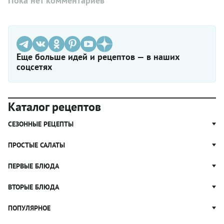
Пока нет комментариев
Еще больше идей и рецептов — в наших
соцсетях
Каталог рецептов
СЕЗОННЫЕ РЕЦЕПТЫ
Рецепты из капусты
ПРОСТЫЕ САЛАТЫ
Блюда с картошкой
Простые салаты
ПЕРВЫЕ БЛЮДА
Рецепты с грибами
Салат Оливье
Яблочные пироги
Щи
ВТОРЫЕ БЛЮДА
Салат Цезарь
Рецепты с клюквой
Борщ
Салат Нисуаз
Котлеты
ПОПУЛЯРНОЕ
Блюда из тыквы
Рассольник
Салат Мимоза
Плов