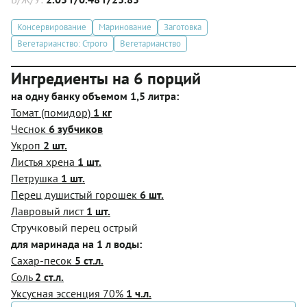
Консервирование
Маринование
Заготовка
Вегетарианство: Строго
Вегетарианство
Ингредиенты на 6 порций
на одну банку объемом 1,5 литра:
Томат (помидор)
1 кг
Чеснок
6 зубчиков
Укроп
2 шт.
Листья хрена
1 шт.
Петрушка
1 шт.
Перец душистый горошек
6 шт.
Лавровый лист
1 шт.
Стручковый перец острый
для маринада на 1 л воды:
Сахар-песок
5 ст.л.
Соль
2 ст.л.
Уксусная эссенция 70%
1 ч.л.