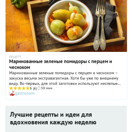
РЕЦЕПТ
Маринованные зеленые помидоры с перцем и
чесноком
Маринованные зеленые помидоры с перцем и чесноком –
закуска весьма экстравагантная. Хотя бы уже по внешнему
виду. Во-первых, для этой заготовки используют неспелые
30 мин
помидоры. А во-вторых, каждый помидорчик надрезают и в
5
(6)
gastronom
разрез вставляют кусочек перца и чеснок. Получается очень
эффектно и невероятно вкусно!
Лучшие рецепты и идеи для
вдохновения каждую неделю