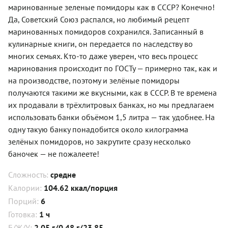
маринованные зеленые помидоры как в СССР? Конечно!
Да, Советский Союз распался, но любимый рецепт
маринованных помидоров сохранился. Записанный в
кулинарные книги, он передается по наследству во
многих семьях. Кто-то даже уверен, что весь процесс
маринования происходит по ГОСТу — примерно так, как и
на производстве, поэтому и зелёные помидоры
получаются такими же вкусными, как в СССР. В те времена
их продавали в трёхлитровых банках, но мы предлагаем
использовать банки объёмом 1,5 литра — так удобнее. На
одну такую банку понадобится около килограмма
зелёных помидоров, но закрутите сразу несколько
баночек — не пожалеете!
Сложность:
средне
Калории:
104.62 ккал/порция
Порций:
6
Готовка:
1 ч
Б/Ж/У:
2.05 г/0.48 г/23.85