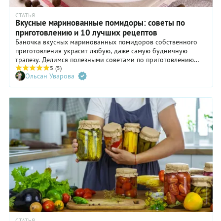
СТАТЬЯ
Вкусные маринованные помидоры: советы по
приготовлению и 10 лучших рецептов
Баночка вкусных маринованных помидоров собственного
приготовления украсит любую, даже самую будничную
трапезу. Делимся полезными советами по приготовлению
этой домашней заготовки и рассказываем, как сохранить
5
(5)
Ольсан Уварова
частичку летнего урожая на долгие месяцы.
СТАТЬЯ