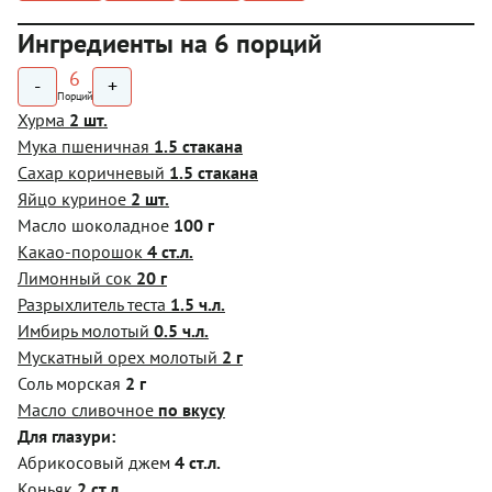
Ингредиенты на 6 порций
6
-
+
Порций
Хурма
2 шт.
Мука пшеничная
1.5 стакана
Сахар коричневый
1.5 стакана
Яйцо куриное
2 шт.
Масло шоколадное
100 г
Какао-порошок
4 ст.л.
Лимонный сок
20 г
Разрыхлитель теста
1.5 ч.л.
Имбирь молотый
0.5 ч.л.
Мускатный орех молотый
2 г
Соль морская
2 г
Масло сливочное
по вкусу
Для глазури:
Абрикосовый джем
4 ст.л.
Коньяк
2 ст.л.