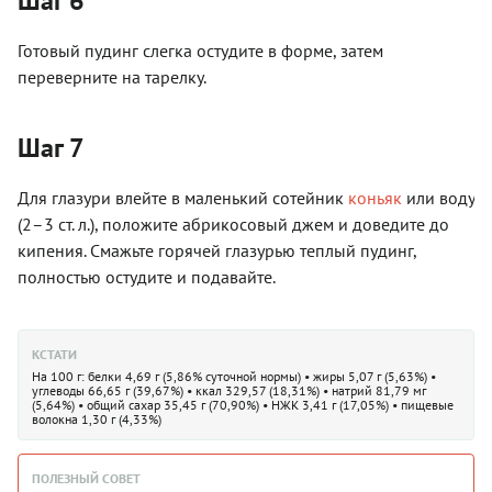
Шаг 6
Готовый пудинг слегка остудите в форме, затем
переверните на тарелку.
Шаг 7
Для глазури влейте в маленький сотейник
коньяк
или воду
(2–3 ст. л.), положите абрикосовый джем и доведите до
кипения. Смажьте горячей глазурью теплый пудинг,
полностью остудите и подавайте.
КСТАТИ
На 100 г: белки 4,69 г (5,86% суточной нормы) • жиры 5,07 г (5,63%) •
углеводы 66,65 г (39,67%) • ккал 329,57 (18,31%) • натрий 81,79 мг
(5,64%) • общий сахар 35,45 г (70,90%) • НЖК 3,41 г (17,05%) • пищевые
волокна 1,30 г (4,33%)
ПОЛЕЗНЫЙ СОВЕТ