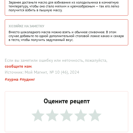
Заранее достаньте масло для взбивания из холодильника в комнатную
температуру, чтобы оно стало мягким и кремообразным — так его легко
получится взбить в пышную массу.
ХОЗЯЙКЕ НА ЗАМЕТКУ
Вместо шоколадного масла можно взять и обычное сливочное. В этом
случае добавьте по одной дополнительной столовой ложке какао и сахара
в тесто, чтобы получить задуманный вкус.
Если вы заметили ошибку или неточность, пожалуйста,
сообщите нам
.
Источник: Мой Магнит
, № 10 (46), 2024
#хурма
#пудинг
Оцените рецепт