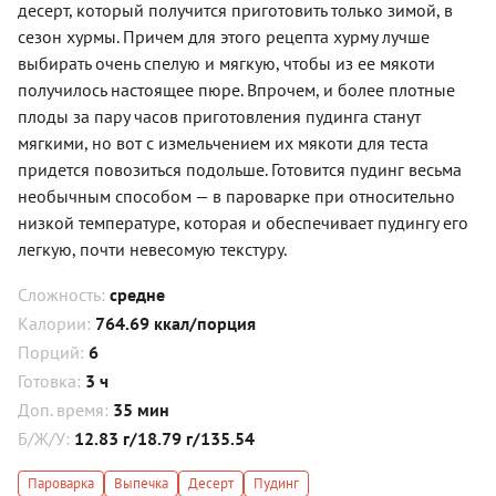
десерт, который получится приготовить только зимой, в
сезон хурмы. Причем для этого рецепта хурму лучше
выбирать очень спелую и мягкую, чтобы из ее мякоти
получилось настоящее пюре. Впрочем, и более плотные
плоды за пару часов приготовления пудинга станут
мягкими, но вот с измельчением их мякоти для теста
придется повозиться подольше. Готовится пудинг весьма
необычным способом — в пароварке при относительно
низкой температуре, которая и обеспечивает пудингу его
легкую, почти невесомую текстуру.
Сложность:
средне
Калории:
764.69 ккал/порция
Порций:
6
Готовка:
3 ч
Доп. время:
35 мин
Б/Ж/У:
12.83 г/18.79 г/135.54
Пароварка
Выпечка
Десерт
Пудинг