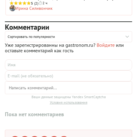
2 ч
действительно волшебный. Пряный, ароматный, немного
5
(2)
Ирина Силивончик
паточный и напоминает тыквенный пирог. И мало кто
заподозрит, что там может быть хурма!
Комментарии
Сортировать по популярности
Уже зарегистрированны на gastronom.ru?
Войдите
или
оставьте комментарий как гость
Ваши данные защищены Yandex SmartCaptcha
Условия использования
Пока нет комментариев