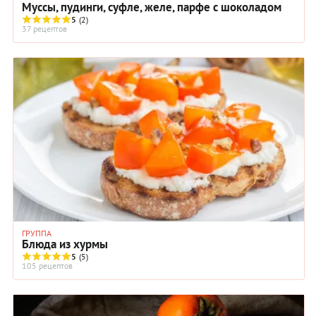
Муссы, пудинги, суфле, желе, парфе с шоколадом
5
(2)
37 рецептов
ГРУППА
Блюда из хурмы
5
(5)
105 рецептов