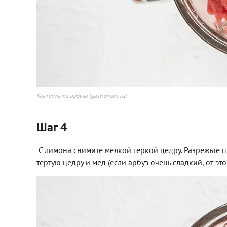
Коктейль из арбуза (gastronom.ru)
Шаг 4
С лимона снимите мелкой теркой цедру. Разрежьте п
тертую цедру и мед (если арбуз очень сладкий, от эт