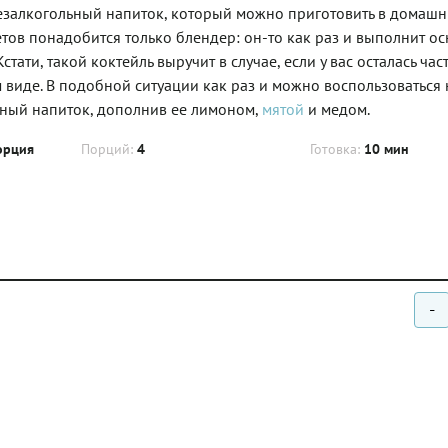
езалкогольный напиток, который можно приготовить в домаш
етов понадобится только блендер: он-то как раз и выполнит о
ати, такой коктейль выручит в случае, если у вас осталась част
ом виде. В подобной ситуации как раз и можно воспользоваться
ятный напиток, дополнив ее лимоном,
мятой
и медом.
орция
Порций:
4
Готовка:
10 мин
-