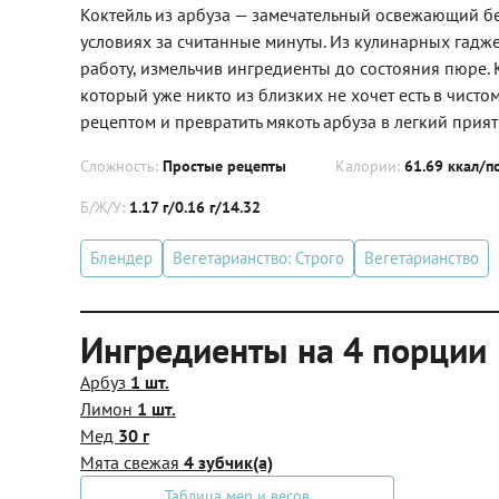
Коктейль из арбуза — замечательный освежающий б
условиях за считанные минуты. Из кулинарных гадж
работу, измельчив ингредиенты до состояния пюре. Кст
который уже никто из близких не хочет есть в чист
рецептом и превратить мякоть арбуза в легкий при
Сложность:
Простые рецепты
Калории:
61.69 ккал/п
Б/Ж/У:
1.17 г/0.16 г/14.32
Блендер
Вегетарианство: Строго
Вегетарианство
Ингредиенты на 4 порции
Арбуз
1 шт.
Лимон
1 шт.
Мед
30 г
Мята свежая
4 зубчик(а)
Таблица мер и весов