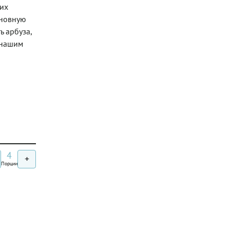
них
сновную
ь арбуза,
 нашим
4
+
Порции