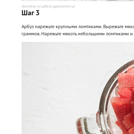
Коктейль из арбуза (gastronom.ru)
Шаг 3
Арбуз нарежьте крупными ломтиками. Вырежьте мякот
граммов. Нарежьте мякоть небольшими ломтиками и 