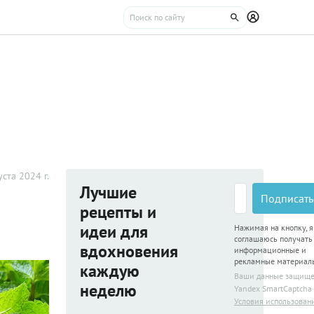
уста 2024 г.
Лучшие
Подписать
рецепты и
идеи для
Нажимая на кнопку, я
соглашаюсь получать
вдохновения
информационные и
рекламные материал
каждую
Ваши данные защищ
неделю
Yandex SmartCaptcha
Условия использован