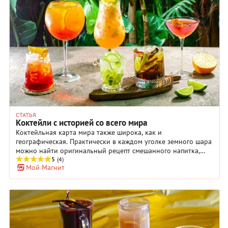
СТАТЬЯ
Коктейли с историей со всего мира
Коктейльная карта мира также широка, как и
географическая. Практически в каждом уголке земного шара
можно найти оригинальный рецепт смешанного напитка,
окутанный легендой или просто составленный из локальных
5
(4)
Мой Магнит
ингредиентов. В этой подборке мы предлагаем вам
известные коктейли с историей — яркий апероль шприц,
загадочную кайпиринью, крепкий негрони, брутальный олд
фэшн, модный во все времена космополитен и солнечный
дайкири. Совершите небольшое путешествие по странам и
континентам, попробовав коктейли из Италии, Бразилии,
Северной Америки, Кубы. Маленький общий совет: для