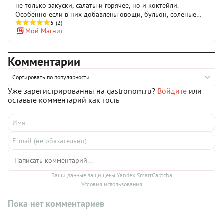
не только закуски, салаты и горячее, но и коктейли.
Особенно если в них добавлены овощи, бульон, соленые
огурчики и даже халва. Эти рецепты напитков удивят даже
5
(2)
Мой Магнит
искушенных ценителей и добавят изюминку в праздничное
меню, превратят домашнее застолье в кулинарное
приключение.
Комментарии
Сортировать по популярности
Уже зарегистрированны на gastronom.ru?
Войдите
или
оставьте комментарий как гость
Ваши данные защищены Yandex SmartCaptcha
Условия использования
Пока нет комментариев