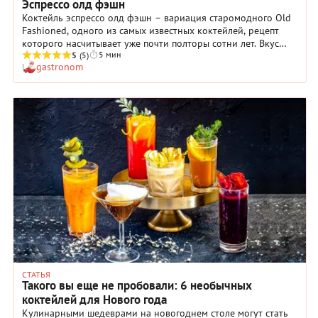
Эспрессо олд фэшн
Коктейль эспрессо олд фэшн – вариация старомодного Old
Fashioned, одного из самых известных коктейлей, рецепт
которого насчитывает уже почти полторы сотни лет. Вкус
5 мин
коктейля мягкий, сладко-горький, с легким послевкусием
5
(5)
gastronom
пряностей и трав. В составе напитка: золотистый бурбон,
простой сахарный сироп, ярко-рыжая горькая настойка
«Ангостура» со сложным ароматом гвоздики, кардамона,
мускатного ореха, имбиря и корицы. А завершает
композицию свежесваренный двойной эспрессо. Некоторые
бармены считают, что этих четырех компонентов вполне
достаточно, другие, с более гибкими взглядами, добавляют в
бокал апельсиновую цедру либо коктейльную вишню или
черешню. Оба варианта хороши, выбирайте свой.
СТАТЬЯ
Такого вы еще не пробовали: 6 необычных
коктейлей для Нового года
Кулинарными шедеврами на новогоднем столе могут стать