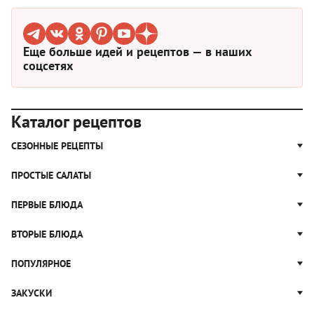
Еще больше идей и рецептов — в наших
соцсетях
Каталог рецептов
СЕЗОННЫЕ РЕЦЕПТЫ
Рецепты из капусты
ПРОСТЫЕ САЛАТЫ
Блюда с картошкой
Простые салаты
ПЕРВЫЕ БЛЮДА
Рецепты с грибами
Салат Оливье
Яблочные пироги
Щи
ВТОРЫЕ БЛЮДА
Салат Цезарь
Рецепты с клюквой
Борщ
Салат Нисуаз
Котлеты
ПОПУЛЯРНОЕ
Блюда из тыквы
Рассольник
Салат Мимоза
Плов
Гороховый суп
Пицца
ЗАКУСКИ
Крабовый салат
Пельмени
Суп солянка
Сырники