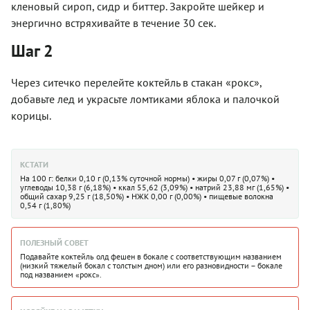
кленовый сироп, сидр и биттер. Закройте шейкер и
энергично встряхивайте в течение 30 сек.
Шаг 2
Через ситечко перелейте коктейль в стакан «рокс»,
добавьте лед и украсьте ломтиками яблока и палочкой
корицы.
КСТАТИ
На 100 г: белки 0,10 г (0,13% суточной нормы) • жиры 0,07 г (0,07%) •
углеводы 10,38 г (6,18%) • ккал 55,62 (3,09%) • натрий 23,88 мг (1,65%) •
общий сахар 9,25 г (18,50%) • НЖК 0,00 г (0,00%) • пищевые волокна
0,54 г (1,80%)
ПОЛЕЗНЫЙ СОВЕТ
Подавайте коктейль олд фешен в бокале с соответствующим названием
(низкий тяжелый бокал с толстым дном) или его разновидности – бокале
под названием «рокс».