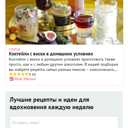
приготовления льда, который вам понадобится, используйте
только хорошую питьевую воду.
СТАТЬЯ
Коктейли с виски в домашних условиях
Коктейли с виски в домашних условиях приготовить также
просто, как и с любым другим алкоголем. В нашей подборке
вы найдете рецепты самых разных миксов – классических,
как, например, виски с кофе; оригинальных (двухслойный
5
(4)
Мой Магнит
шот с виски, белым вином и лимонным соком) и очень
необычных (виски с куантро и джемом из инжира или виски
со сливками и яичным желтком). Есть у нас и интересные
версии традиционных коктейлей – пунш с виски и
Лучшие рецепты и идеи для
гранатовым соком и глинтвейн с виски. Любой коктейль с
виски, какой бы вы не выбрали, украсит ваш праздничный
вдохновения каждую неделю
ужин. Только не переусердствуйте с дегустацией, чтобы
было что вспомнить после вечеринки.