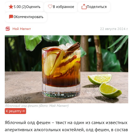
5.00 (2)
Оценить
В избранное
Поделиться
0
Комментировать
Мой Магнит
22 августа 2024 г.
Яблочный олд фешен
(Фото: Мой Магнит)
К рецепту
Яблочный олд фешен – твист на один из самых известных
аперитивных алкогольных коктейлей, олд фешен, в состав