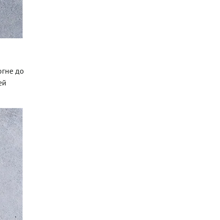
огне до
ей