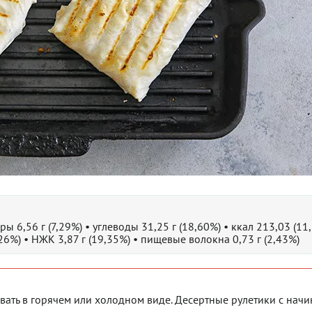
ры 6,56 г (7,29%) • углеводы 31,25 г (18,60%) • ккал 213,03 (11
,26%) • НЖК 3,87 г (19,35%) • пищевые волокна 0,73 г (2,43%)
вать в горячем или холодном виде. Десертные рулетики с нач