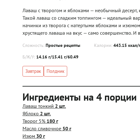
Лаваш с творогом и яблоками — необычный десерт, к
Такой лаваш со сладким топпингом — идеальный вар
начинки из творога с натертыми яблоками и изюмом
хрустящего лаваша на вкус — само совершенство. И 
Сложность:
Простые рецепты
Калории:
443.15 ккал/
Б/Ж/У:
14.16 г/15.41 г/60.49
Завтрак
Полдник
Ингредиенты на 4 порции
Лаваш тонкий
2 шт.
Яблоко
2 шт.
Творог 5%
180 г
Масло сливочное
50 г
Изюм
30 г