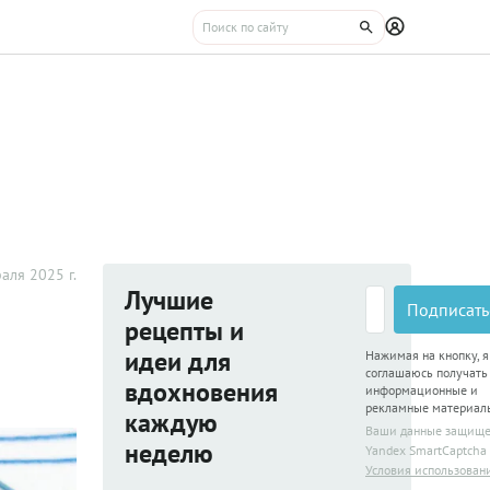
аля 2025 г.
Лучшие
Подписать
рецепты и
идеи для
Нажимая на кнопку, я
соглашаюсь получать
вдохновения
информационные и
рекламные материал
каждую
Ваши данные защищ
неделю
Yandex SmartCaptcha
Условия использован