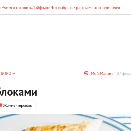
т
Учимся готовить
Лайфхаки
Что выбрать
Красота
Магнит привычек
ТВОРОГА
Мой Магнит
07 февр
блоками
0
Комментировать