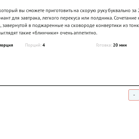
оторый вы сможете приготовить на скорую руку буквально за 2
иант для завтрака, легкого перекуса или полдника. Сочетание
, завернутой в поджаренные на сковороде конвертики из тон
выглядят такие «блинчики» очень аппетитно.
порция
Порций:
4
Готовка:
20 мин
-