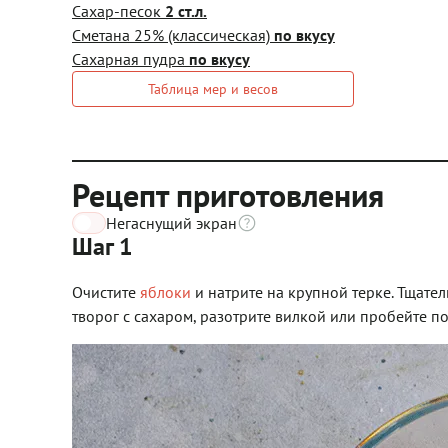
Сахар-песок
2 ст.л.
Сметана 25% (классическая)
по вкусу
Сахарная пудра
по вкусу
Таблица мер и весов
Рецепт приготовления
Негаснущий экран
Шаг 1
Очистите
яблоки
и натрите на крупной терке. Тщат
творог с сахаром, разотрите вилкой или пробейте 