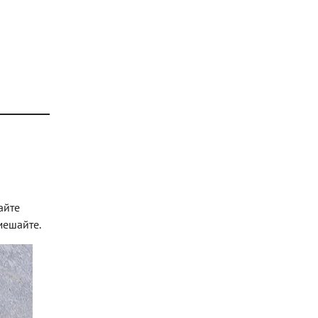
айте
мешайте.