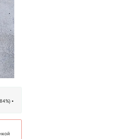
,84%) •
инкой