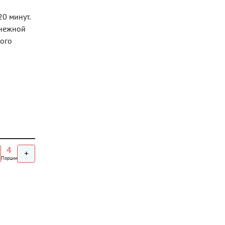
0 минут.
 нежной
кого
4
+
Порции