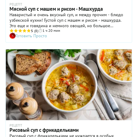
РЕЦЕПТ
Мясной суп с машем и рисом - Машхурда
Наваристый и очень вкусный суп, и между прочим - блюдо
узбекской кухни! Густой суп с машем и рисом - машхурда.
Это еще и говядина и немного овощей, но большое
1 ч 20 мин
количество специй и трав (пусть даже и в сушеном виде, но
5
(8)
Готовить Просто
вкус от них не блекнет) дает взрывной вкус и яркие
оттенки!
РЕЦЕПТ
Рисовый суп с фрикадельками
Рисовый суп с фрикадельками не нуждается в особых