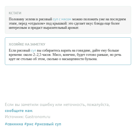
КСТАТИ
суп с мясом
Половину зелени в рисовый
можно положить уже на последнем
этапе, перед «отдыхом» под крышкой: это сделает вкус блюда еще более
интересным и придаст выразительный аромат.
ХОЗЯЙКЕ НА ЗАМЕТКУ
суп
Если рисовый
вы собираетесь варить на говядине, дайте ему больше
времени: около 2–2,5 часов. Мясо, конечно, будет готово раньше, но речь
идет не столько об этом, сколько о насыщенности бульона.
Если вы заметили ошибку или неточность, пожалуйста,
сообщите нам
.
Источник: Gastronom.ru
#свинина
#рис
#рисовый суп