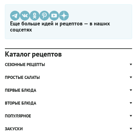
Еще больше идей и рецептов — в наших
соцсетях
Каталог рецептов
СЕЗОННЫЕ РЕЦЕПТЫ
Рецепты из капусты
ПРОСТЫЕ САЛАТЫ
Блюда с картошкой
Простые салаты
ПЕРВЫЕ БЛЮДА
Рецепты с грибами
Салат Оливье
Яблочные пироги
Щи
ВТОРЫЕ БЛЮДА
Салат Цезарь
Рецепты с клюквой
Борщ
Салат Нисуаз
Котлеты
ПОПУЛЯРНОЕ
Блюда из тыквы
Рассольник
Салат Мимоза
Плов
Гороховый суп
Пицца
ЗАКУСКИ
Крабовый салат
Пельмени
Суп солянка
Сырники