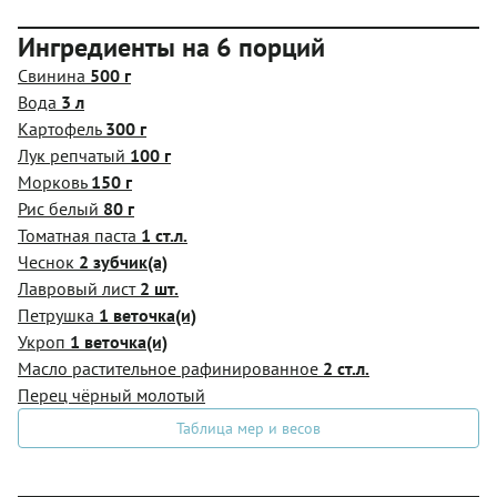
Ингредиенты на 6 порций
Свинина
500 г
Вода
3 л
Картофель
300 г
Лук репчатый
100 г
Морковь
150 г
Рис белый
80 г
Томатная паста
1 ст.л.
Чеснок
2 зубчик(а)
Лавровый лист
2 шт.
Петрушка
1 веточка(и)
Укроп
1 веточка(и)
Масло растительное рафинированное
2 ст.л.
Перец чёрный молотый
Таблица мер и весов