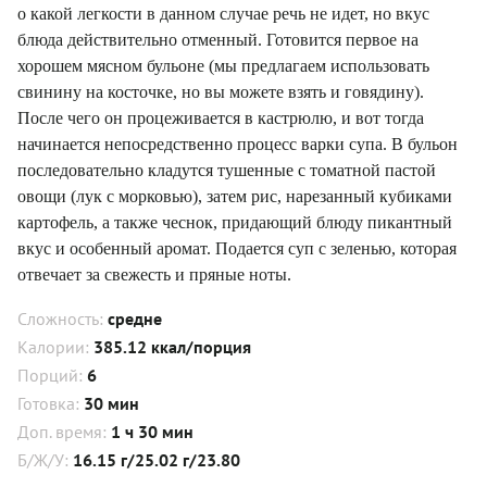
о какой легкости в данном случае речь не идет, но вкус
блюда действительно отменный. Готовится первое на
хорошем мясном бульоне (мы предлагаем использовать
свинину на косточке, но вы можете взять и говядину).
После чего он процеживается в кастрюлю, и вот тогда
начинается непосредственно процесс варки супа. В бульон
последовательно кладутся тушенные с томатной пастой
овощи (лук с морковью), затем рис, нарезанный кубиками
картофель, а также чеснок, придающий блюду пикантный
вкус и особенный аромат. Подается суп с зеленью, которая
отвечает за свежесть и пряные ноты.
Сложность:
средне
Калории:
385.12 ккал/порция
Порций:
6
Готовка:
30 мин
Доп. время:
1 ч 30 мин
Б/Ж/У:
16.15 г/25.02 г/23.80