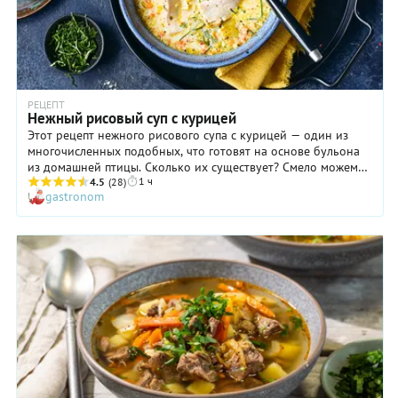
РЕЦЕПТ
Нежный рисовый суп с курицей
Этот рецепт нежного рисового супа с курицей — один из
многочисленных подобных, что готовят на основе бульона
из домашней птицы. Сколько их существует? Смело можем
1 ч
сказать, что количество таких первых блюд давно
4.5
(28)
gastronom
перевалило за пять сотен. Но этот супчик — действительно
особенный: нежный, ароматный, очень вкусный. Интересно,
что курица для него не варится, а жарится и добавляется в
нарезанном виде в каждую тарелку перед подачей. В
результате вкус блюда разительно отличается от супа с
вареной птицей. А еще в состав нежного рисового супа с
курицей входит душистый базилик, который добавляет
блюду приятные освежающие ноты.