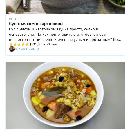
РЕЦЕПТ
Суп с мясом и картошкой
Суп с мясом и картошкой звучит просто, сытно и
основательно. Но как приготовить его, чтобы он был
непросто сытным, а еще и очень вкусным и ароматным? Во-
1 ч 30 мин
первых, такой суп надо варить на насыщенном мясном
5
(7)
Юлия Синица
бульоне. Правильный бульон — уже полдела. Поэтому
берите не просто мякоть говядины или свинины, а
обязательно с косточкой и варите не спеша. А чтобы вкус
первого блюда стал еще выразительнее, добавьте кроме
моркови и лука к картошке еще какие-нибудь пряные
корешки и травы. Мы в нашем рецепте задействовали
корень петрушки. Он дает поистине изумительный
сладковато-пряный аромат. А еще не забудьте приправить
суп смесью любимых сушеных трав.