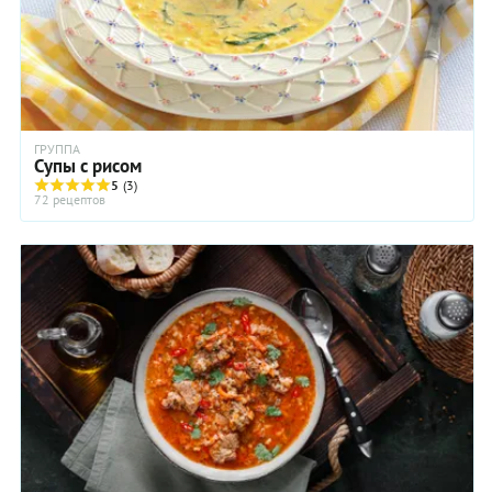
ГРУППА
Супы с рисом
5
(3)
72 рецептов