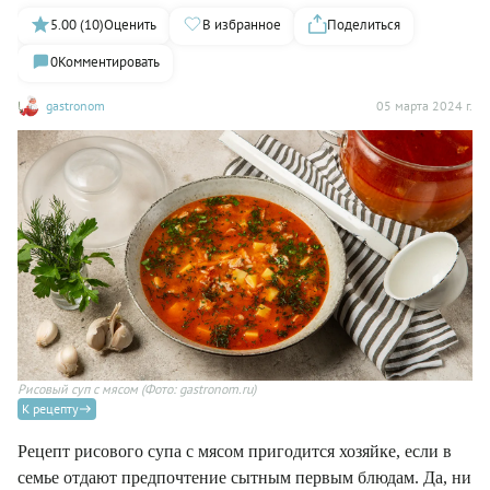
5.00 (10)
Оценить
В избранное
Поделиться
0
Комментировать
gastronom
05 марта 2024 г.
Рисовый суп с мясом
(Фото: gastronom.ru)
К рецепту
Рецепт рисового супа с мясом пригодится хозяйке, если в
семье отдают предпочтение сытным первым блюдам. Да, ни