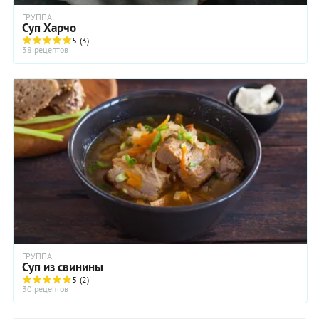
ГРУППА
Суп Харчо
5
(3)
38 рецептов
ГРУППА
Суп из свинины
5
(2)
30 рецептов