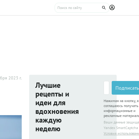
бря 2023 г.
Лучшие
Подписать
рецепты и
идеи для
Нажимая на кнопку, я
соглашаюсь получать
вдохновения
информационные и
рекламные материал
каждую
Ваши данные защищ
неделю
Yandex SmartCaptcha
Условия использован