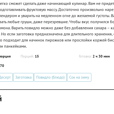
легко сможет сделать даже начинающий кулинар. Вам не приде
подготавливать фруктовую массу. Достаточно произвольно наре
 блендером и уварить на медленном огне до желаемой густоты. 
овать любые груши, даже перезревшие. Чтобы вкус получился б
имона. Варить повидло можно даже без добавления сахара – к
. Но если заготовка предназначена для длительного хранения,
чно подходит для начинок пирожков или прослойки коржей бис
ли панкейками.
порция
Порций:
15
Готовка:
2 ч 30 мин
.70
Десерт
Заготовка
Повидло (блюдо)
Сок на зиму
й