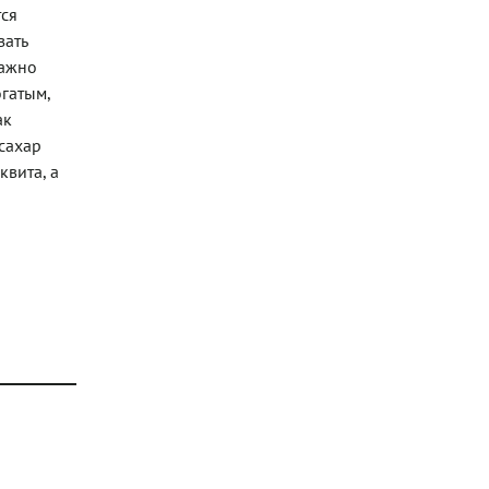
тся
зать
Важно
огатым,
ак
 сахар
квита, а