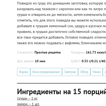
Повидло из груш это домашняя заготовка, которую 
колдовать над тазиком с сиропом или как-то хитро 
груши и отварить их до мягкости, затем измельчить
отметить, что для этого повидла вы можете использ
добавьте к грушам лимонный сок, цедру и кусочки л
правило, в грушах достаточно собственной сладости
все-таки придется добавить. Готовое повидло отли
также его можно подавать с вафлями, блинчиками и
Сложность:
Простые рецепты
Калории:
161.73 ккал/
Доп. время:
10 мин
Б/Ж/У:
0.33 г/0.21 г/40
Варка
Консервирование
Завтрак
Обед
Ужин
Ингредиенты на 15 порци
груши – 1 кг
лимон – 1 шт.