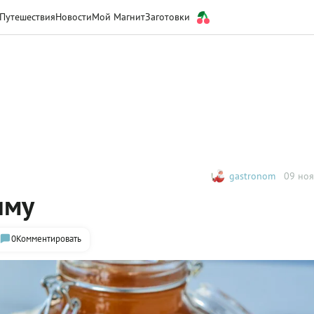
Путешествия
Новости
Мой Магнит
Заготовки
gastronom
09 ноя
иму
0
Комментировать