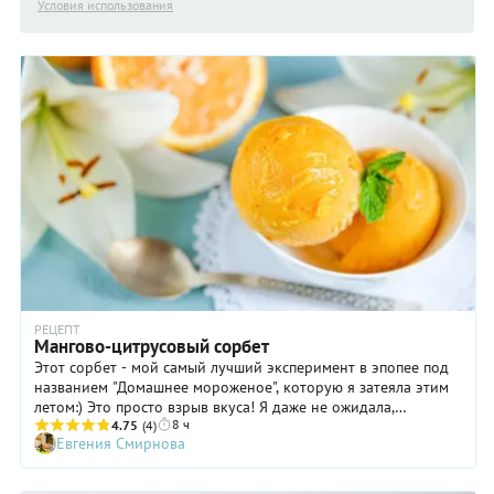
Условия использования
РЕЦЕПТ
Мангово-цитрусовый сорбет
Этот сорбет - мой самый лучший эксперимент в эпопее под
названием "Домашнее мороженое", которую я затеяла этим
летом:) Это просто взрыв вкуса! Я даже не ожидала,
8 ч
насколько насыщенным окажется вкус манго, который
4.75
(4)
Евгения Смирнова
прекрасно оттеняется приятной кислинкой цитрусовых.
Обязательно попробуйте сделать этот сорбет! Он
великолепен.