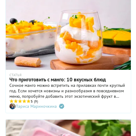
СТАТЬЯ
Что приготовить с манго: 10 вкусных блюд
Сочное манго можно встретить на прилавках почти круглый
год. Если хочется новизны и разнообразия в повседневном
меню, попробуйте добавить этот экзотический фрукт в
салаты, десерты, рис, сложные блюда с мясом или рыбой.
5
(9)
Лариса Мариночкина
Рассказываем о тонкостях применения манго в кулинарии и
делимся подборкой необычных рецептов.