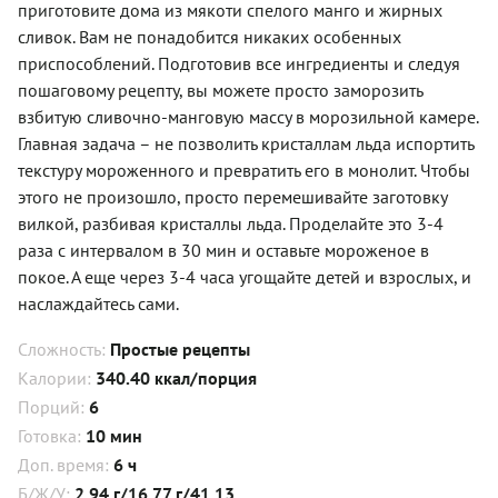
приготовите дома из мякоти спелого манго и жирных
сливок. Вам не понадобится никаких особенных
приспособлений. Подготовив все ингредиенты и следуя
пошаговому рецепту, вы можете просто заморозить
взбитую сливочно-манговую массу в морозильной камере.
Главная задача – не позволить кристаллам льда испортить
текстуру мороженного и превратить его в монолит. Чтобы
этого не произошло, просто перемешивайте заготовку
вилкой, разбивая кристаллы льда. Проделайте это 3-4
раза с интервалом в 30 мин и оставьте мороженое в
покое. А еще через 3-4 часа угощайте детей и взрослых, и
наслаждайтесь сами.
Сложность:
Простые рецепты
Калории:
340.40 ккал/порция
Порций:
6
Готовка:
10 мин
Доп. время:
6 ч
Б/Ж/У:
2.94 г/16.77 г/41.13