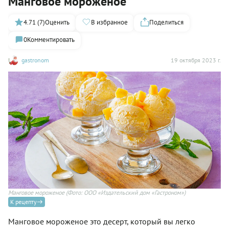
Манговое мороженое
4.71 (7)
Оценить
В избранное
Поделиться
0
Комментировать
gastronom
19 октября 2023 г.
Манговое мороженое
(Фото: ООО «Издательский дом «Гастроном»)
К рецепту
Манговое мороженое это десерт, который вы легко