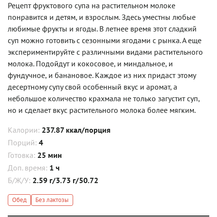
Рецепт фруктового супа на растительном молоке
понравится и детям, и взрослым. Здесь уместны любые
любимые фрукты и ягоды. В летнее время этот сладкий
суп можно готовить с сезонными ягодами с рынка. А еще
экспериментируйте с различными видами растительного
молока. Подойдут и кокосовое, и миндальное, и
фундучное, и банановое. Каждое из них придаст этому
десертному супу свой особенный вкус и аромат, а
небольшое количество крахмала не только загустит суп,
но и сделает вкус растительного молока более мягким.
Калории:
237.87 ккал/порция
Порций:
4
Готовка:
25 мин
Доп. время:
1 ч
Б/Ж/У:
2.59 г/3.73 г/50.72
Обед
Без лактозы