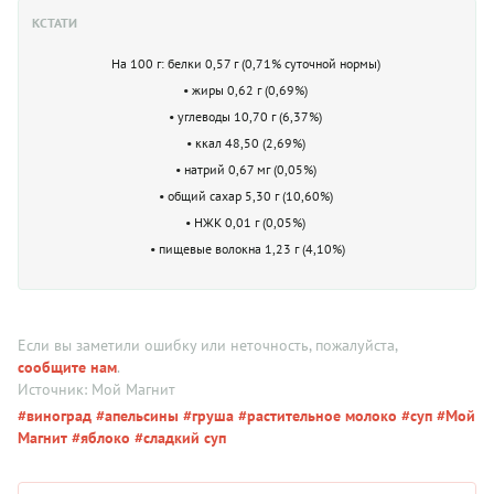
КСТАТИ
На 100 г: белки 0,57 г (0,71% суточной нормы)
• жиры 0,62 г (0,69%)
• углеводы 10,70 г (6,37%)
• ккал 48,50 (2,69%)
• натрий 0,67 мг (0,05%)
• общий сахар 5,30 г (10,60%)
• НЖК 0,01 г (0,05%)
• пищевые волокна 1,23 г (4,10%)
Если вы заметили ошибку или неточность, пожалуйста,
сообщите нам
.
Источник: Мой Магнит
#виноград
#апельсины
#груша
#растительное молоко
#суп
#Мой
Магнит
#яблоко
#сладкий суп