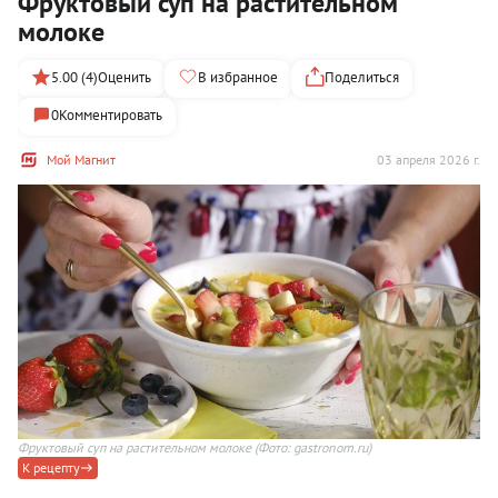
Фруктовый суп на растительном
молоке
5.00 (4)
Оценить
В избранное
Поделиться
0
Комментировать
Мой Магнит
03 апреля 2026 г.
Фруктовый суп на растительном молоке
(Фото: gastronom.ru)
К рецепту