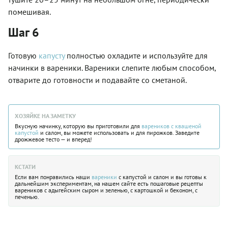
помешивая.
Шаг 6
Готовую
капусту
полностью охладите и используйте для
начинки в вареники. Вареники слепите любым способом,
отварите до готовности и подавайте со сметаной.
ХОЗЯЙКЕ НА ЗАМЕТКУ
Вкусную начинку, которую вы приготовили для
вареников с квашеной
капустой
и салом, вы можете использовать и для пирожков. Заведите
дрожжевое тесто — и вперед!
КСТАТИ
Если вам понравились наши
вареники
с капустой и салом и вы готовы к
дальнейшим экспериментам, на нашем сайте есть пошаговые рецепты
вареников с адыгейским сыром и зеленью, с картошкой и беконом, с
печенью.