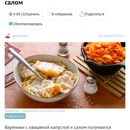
салом
4.80 (5)
Оценить
В избранное
Поделиться
2
Комментировать
gastronom
28 ноября 2024 г.
Вареники с квашеной капустой и салом
К рецепту
Вареники с квашеной капустой и салом получаются