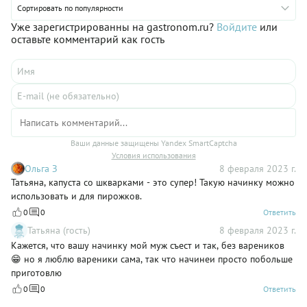
Рекомендуем попробовать вареники с картошкой и
Сортировать по популярности
беконом, рецептом которых мы делимся ниже.
Уже зарегистрированны на gastronom.ru?
Войдите
или
оставьте комментарий как гость
Ваши данные защищены Yandex SmartCaptcha
Условия использования
Ольга З
8 февраля 2023 г.
Татьяна, капуста со шкварками - это супер! Такую начинку можно
использовать и для пирожков.
0
0
Ответить
Татьяна (гость)
8 февраля 2023 г.
Кажется, что вашу начинку мой муж съест и так, без вареников
😁 но я люблю вареники сама, так что начинеи просто побольше
приготовлю
0
0
Ответить