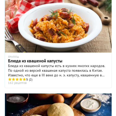
ГРУППА
Блюда из квашеной капусты
Блюда из квашеной капусты есть в кухнях многих народов.
По одной из версий квашеная капуста появилась в Китае.
Известно, что еще в III веке до н. э. капусту, квашенную в
рисовом вине, ели строители ...
5
(2)
162 рецептов