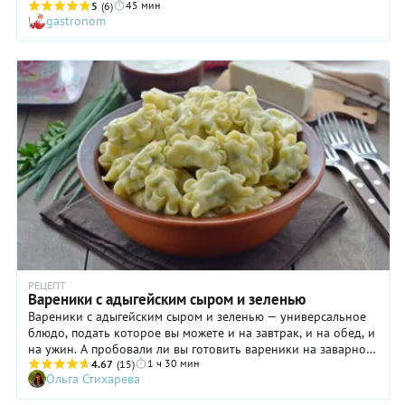
45 мин
вымесить тесто. Сначала оно будет крутым, но после того,
5
(6)
gastronom
как полежит, станет более мягким и эластичным. Ну а пока
тесто «отдыхает», можно заняться начинкой. Берем
хорошую говяжью печенку, очищаем от пленок, нарезаем и
жарим вместе с луком. Недолго, иначе она станет слишком
жесткой! После чего пропускаем через мясорубку и
начиняем кружочки теста так, как рекомендуется в рецепте.
Формуем вареники, готовим в кипящей воде и, наконец,
дегустируем с удовольствием!
РЕЦЕПТ
Вареники с адыгейским сыром и зеленью
Вареники с адыгейским сыром и зеленью — универсальное
блюдо, подать которое вы можете и на завтрак, и на обед, и
на ужин. А пробовали ли вы готовить вареники на заварном
1 ч 30 мин
тесте? Оно нежное и эластичное, не рвется ни при лепке
4.67
(15)
Ольга Стихарева
вареников, ни при их варке. Заварное тесто, а также
изделия из него, отлично переносят заморозку. И если вы не