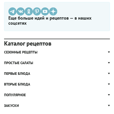
Еще больше идей и рецептов — в наших
соцсетях
Каталог рецептов
СЕЗОННЫЕ РЕЦЕПТЫ
Рецепты из капусты
ПРОСТЫЕ САЛАТЫ
Блюда с картошкой
Простые салаты
ПЕРВЫЕ БЛЮДА
Рецепты с грибами
Салат Оливье
Яблочные пироги
Щи
ВТОРЫЕ БЛЮДА
Салат Цезарь
Рецепты с клюквой
Борщ
Салат Нисуаз
Котлеты
ПОПУЛЯРНОЕ
Блюда из тыквы
Рассольник
Салат Мимоза
Плов
Гороховый суп
Пицца
ЗАКУСКИ
Крабовый салат
Пельмени
Суп солянка
Сырники