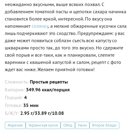
неожиданно вкусными, выше всяких похвал. С
добавлением томатной пасты и щепотки сахара начинка
становится более яркой, интересной. По вкусу она
напоминает
солянку
, а мелкие обжаренные кусочки сала
лишь подчеркивают это сходство. Предупреждаем: у вас
даже может появиться соблазн съесть всю капусту со
шкварками просто так, до того это вкусно. Но сдержите
свой порыв и все-таки, как и планировали, слепите
вареники с квашеной капустой и салом, рецепт с фото
ждет вас ниже. Желаем приятной готовки!
Сложность:
Простые рецепты
Калории:
349.96 ккал/порция
Порций:
4
Готовка:
35 мин
Б/Ж/У:
2.95 г/33.89 г/10.08
Жарение
Украинская кухня
Обед
Ужин
Второе блюдо