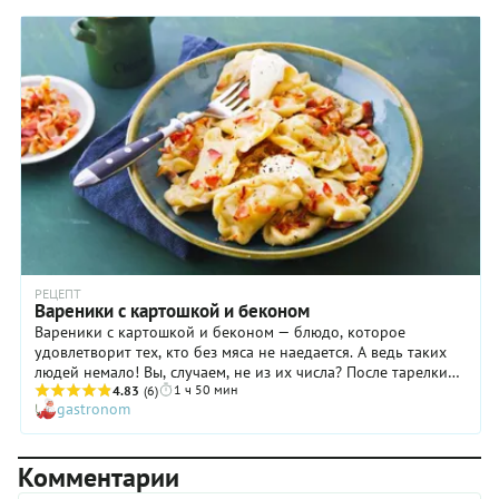
имеете ничего против полуфабрикатов, обязательно
возьмите этот рецепт на заметку. Также из него вы узнаете,
как сделать вкусную начинку для вареников с адыгейским
сыром и сколько их варить. С приготовлением вареников
проблем у вас точно не возникнет, ведь весь процесс
расписан пошагово и фото есть.
РЕЦЕПТ
Вареники с картошкой и беконом
Вареники с картошкой и беконом — блюдо, которое
удовлетворит тех, кто без мяса не наедается. А ведь таких
людей немало! Вы, случаем, не из их числа? После тарелки
1 ч 50 мин
вареников с картошкой не спрашиваете: «А мясо будет?».
4.83
(6)
gastronom
Чтобы избежать подобных ситуаций, готовьте вареники с
картошкой и жареным луком и беконом. Для большего
эффекта отварите вареники заранее, а потом поджарьте их
Комментарии
вместе с дополнительной порцией сырокопченого бекона до
румяной корочки. Блюдо будет выглядеть очень аппетитно!