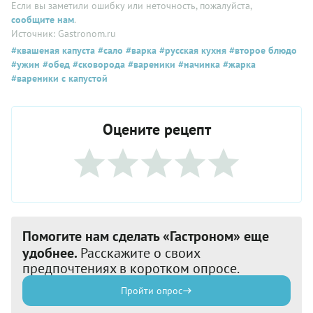
Если вы заметили ошибку или неточность, пожалуйста,
сообщите нам
.
Источник: Gastronom.ru
#квашеная капуста
#сало
#варка
#русская кухня
#второе блюдо
#ужин
#обед
#сковорода
#вареники
#начинка
#жарка
#вареники с капустой
Оцените рецепт
Помогите нам сделать «Гастроном» еще
удобнее.
Расскажите о своих
предпочтениях в коротком опросе.
Пройти опрос