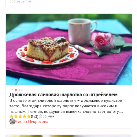
555 рецептов
РЕЦЕПТ
Дрожжевая сливовая шарлотка со штрейзелем
В основе этой сливовой шарлотки – дрожжевое пушистое
тесто, благодаря которому пирог получается высоким и
пышным. Нежная, воздушная выпечка словно тает во рту,
55 мин
создавая идеальный контраст с сочной кислинкой свежих
5
(2)
Елена Некрасова
слив. Особую изюминку шарлотке придаёт штрейзель —
сладкая хрустящая корочка, которая не только украшает
пирог, но и подчёркивает яркий фруктовый вкус начинки.