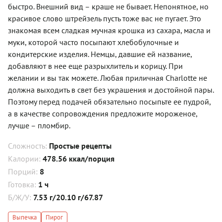
быстро. Внешний вид – краше не бывает. Непонятное, но
красивое слово штрейзель пусть тоже вас не пугает. Это
знакомая всем сладкая мучная крошка из сахара, масла и
муки, которой часто посыпают хлебобулочные и
кондитерские изделия. Немцы, давшие ей название,
добавляют в нее еще разрыхлитель и корицу. При
желании и вы так можете. Любая приличная Charlotte не
должна выходить в свет без украшения и достойной пары.
Поэтому перед подачей обязательно посыпьте ее пудрой,
а в качестве сопровождения предложите мороженое,
лучше – пломбир.
Сложность:
Простые рецепты
Калории:
478.56 ккал/порция
Порций:
8
Готовка:
1 ч
Б/Ж/У:
7.53 г/20.10 г/67.87
Выпечка
Пирог