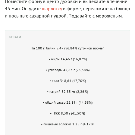
Поместите форму в центр духовки и выпекайте в течение
45 мин. Остудите
шарлотку
в форме, переложите на блюдо
и посыпьте сахарной пудрой. Подавайте с мороженым.
КСТАТИ
На 100 г: белки 5,47 г (6,84% суточной нормы)
• жиры 14,46 г (16,07%)
• углеводы 42,63 г (25,38%)
• ккал 318,64 (17,70%)
• натрий 32,83 мг (2,26%)
• общий сахар 22,19 г (44,38%)
• НЖК 8,30 г (41,50%)
• пищевые волокна 1,25 г (4,17%)