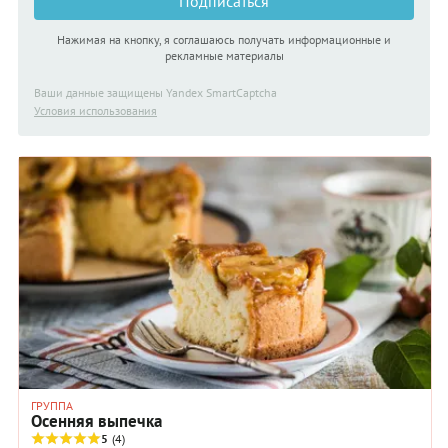
Подписаться
Нажимая на кнопку, я соглашаюсь получать информационные и
рекламные материалы
Ваши данные защищены Yandex SmartCaptcha
Условия использования
ГРУППА
Осенняя выпечка
5
(4)