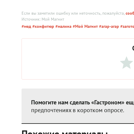
Если вы заметили ошибку или неточность, пожалуйста,
соо
Источник: Мой Магнит
#мед
#конфитюр
#малина
#Мой Магнит
#агар-агар
#загот
Помогите нам сделать «Гастроном» ещ
предпочтениях в коротком опросе.
Похожие материалы