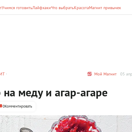
т
Учимся готовить
Лайфхаки
Что выбрать
Красота
Магнит привычек
ИТ
Мой Магнит
05 апр
на меду и агар-агаре
0
Комментировать