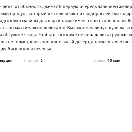
ичается от обычного джема? В первую очередь наличием жели
льный продукт, который изготавливают из водорослей. Благодар
одготовка малины для варки также имеет свои особенности. Яг
лать это максимально деликатно. Выложите малину в дуршлаг и 
 и обсушите ягоды. Чтобы в заготовке не попадались крупные к
ш не только, как самостоятельный десерт, а также в качестве
ля бисквитов и печенья.
порция
Порций:
3
Готовка:
40 мин