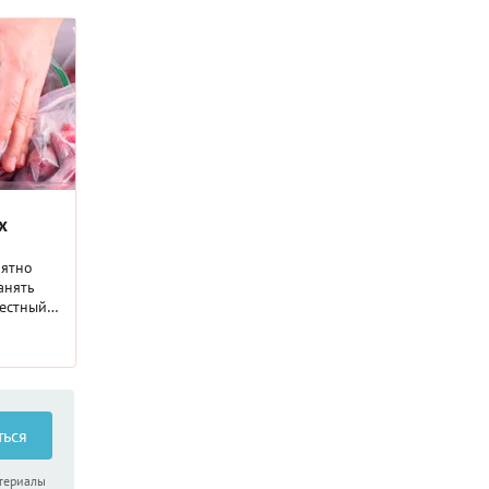
х
оятно
анять
вестный
 по
зка.
овать ее
варить
ться
ыпечку,
ссовые
атериалы
ли просто