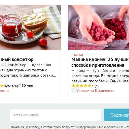
СТАТЬЯ
чный конфитюр
Малина на зиму: 25 лучши
способов приготовления
ный конфитюр — идеальная
я» для утренних тостов с
Малина — вкуснейшая и невер
после такого завтрака организм
полезная ягода. Ее можно сохр
о проснется, но и получит запас
разными способами. Самый из
ой энергии на весь день. По
50 мин
4.92
(26)
— консервация в виде варенья,
5
(3)
ronom
Ангелина Кравченко
ей эта сладкая заготовка
конфитюра или джема. Второй
 отличается от более
популярности способ — заморо
го для нас джема, но все же
Малина прекрасно хранится в
исты отмечают некоторые
замороженном виде. И использ
 между ними. Во-первых,
можно так же, как и свежую — 
Подписа
енция сиропа конфитюра гуще.
компоты и соусы, добавлять в в
х, его текстуру нередко
в каши и напитки, готовить му
но делают неоднородной,
Нажимая на кнопку, я соглашаюсь получать информационные и рекламные м
торты, перетирать с сахаром и