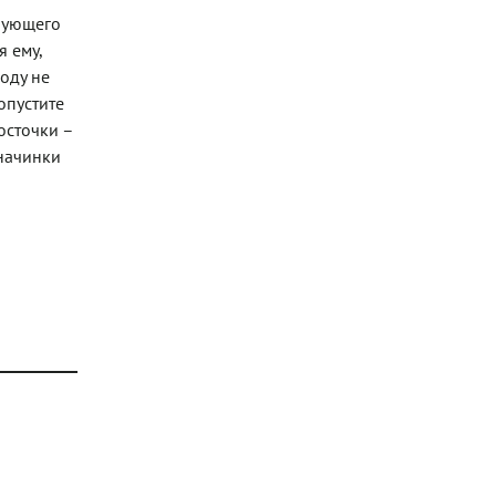
рующего
я ему,
оду не
опустите
осточки –
 начинки