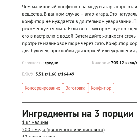
Чем малиновый конфитюр на меду и агар-агаре отл
вещества. В данном случае – агар-агара. Это натура
конфитюр не нуждается в длительном уваривании. П
рекомендуется мыть. Если она с мусором, нужно сде
его в кастрюлю с водой. Затем дайте жидкости стечь
протрите малиновое пюре через сито. Конфитюр хоро
для булочек, прослойки для коржей или украшения д
Сложность:
средне
Калории:
705.12 ккал/
Б/Ж/У:
3.51 г/1.68 г/164.49
Консервирование
Заготовка
Конфитюр
Ингредиенты на 3 порции
1 кг малины
500 г меда (цветочного или липового)
12 г агар-агара