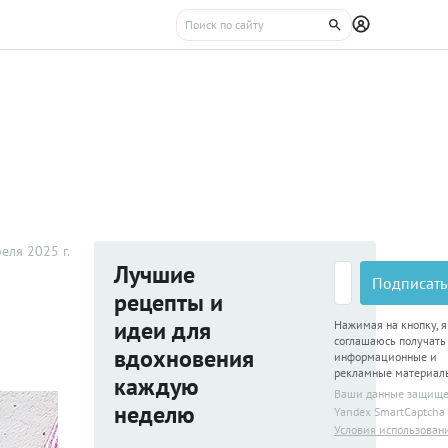
еля 2025 г.
Лучшие
Подписать
рецепты и
идеи для
Нажимая на кнопку, я
соглашаюсь получать
вдохновения
информационные и
рекламные материал
каждую
Ваши данные защищ
неделю
Yandex SmartCaptcha
Условия использован