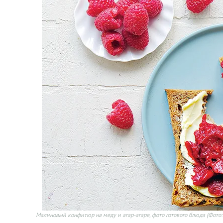
Малиновый конфитюр на меду и агар-агаре, фото готового блюда
(Фото: