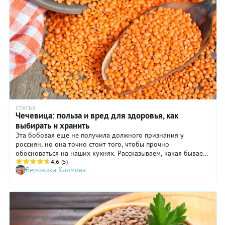
СТАТЬЯ
Чечевица: польза и вред для здоровья, как
выбирать и хранить
Эта бобовая еще не получила должного признания у
россиян, но она точно стоит того, чтобы прочно
обосноваться на наших кухнях. Рассказываем, какая бывает
чечевица, в чем заключается польза и вред зеленой и
4.6
(5)
Вероника Климова
красной чечевицы для здоровья и организма женщины и
мужчины, как выбирать и хранить эту бобовую, что из нее
можно приготовить.