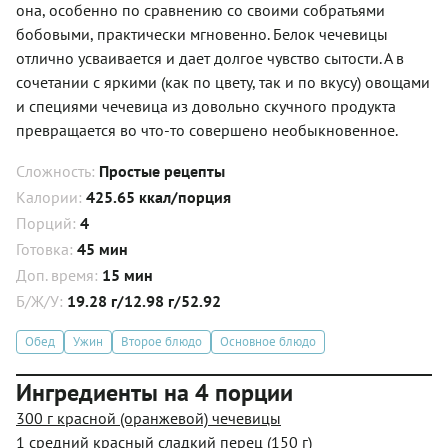
она, особенно по сравнению со своими собратьями
бобовыми, практически мгновенно. Белок чечевицы
отлично усваивается и дает долгое чувство сытости. А в
сочетании с яркими (как по цвету, так и по вкусу) овощами
и специями чечевица из довольно скучного продукта
превращается во что-то совершено необыкновенное.
Сложность:
Простые рецепты
Калории:
425.65 ккал/порция
Порций:
4
Готовка:
45 мин
Доп. время:
15 мин
Б/Ж/У:
19.28 г/12.98 г/52.92
Обед
Ужин
Второе блюдо
Основное блюдо
Ингредиенты на 4 порции
300 г красной (оранжевой) чечевицы
1 средний красный сладкий перец (150 г)