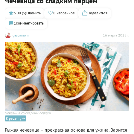
Чечевица со сладким перцем
5.00 (5)
Оценить
В избранное
Поделиться
1
Комментировать
gastronom
16 марта 2025 г.
Чечевица со сладким перцем
К рецепту
Рыжая чечевица – прекрасная основа для ужина. Варится