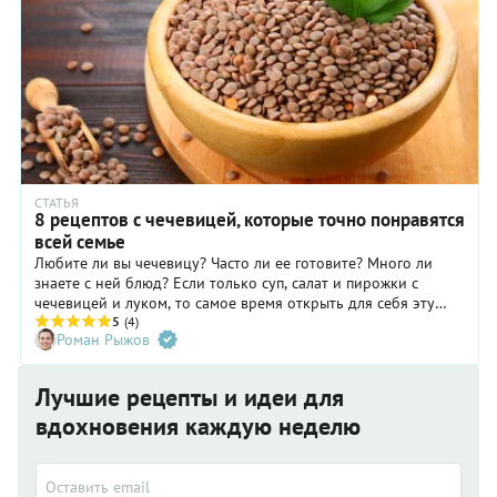
СТАТЬЯ
8 рецептов с чечевицей, которые точно понравятся
всей семье
Любите ли вы чечевицу? Часто ли ее готовите? Много ли
знаете с ней блюд? Если только суп, салат и пирожки с
чечевицей и луком, то самое время открыть для себя эту
чрезвычайно полезную и вкусную культуру. Чечевица на
5
(4)
Роман Рыжов
гарнир прекрасно разнообразит ваше меню, а благодаря
овощам и специям придется по вкусу и взрослым, и детям.
Лучшие рецепты и идеи для
вдохновения каждую неделю