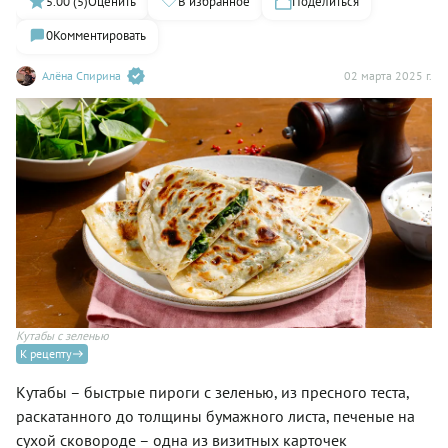
5.00 (5)
Оценить
В избранное
Поделиться
0
Комментировать
Алёна Спирина
02 марта 2025 г.
Кутабы с зеленью
К рецепту
Кутабы – быстрые пироги с зеленью, из пресного теста,
раскатанного до толщины бумажного листа, печеные на
сухой сковороде – одна из визитных карточек