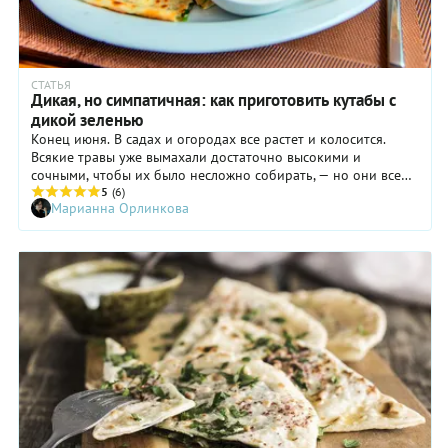
СТАТЬЯ
Дикая, но симпатичная: как приготовить кутабы с
дикой зеленью
Конец июня. В садах и огородах все растет и колосится.
Всякие травы уже вымахали достаточно высокими и
сочными, чтобы их было несложно собирать, — но они все
еще молодые и очень даже съедобные. Я люблю дикую
5
(6)
Марианна Орлинкова
зелень — собирать, есть, готовить. Может быть, и с вами
смогу поделиться чем-то новым и интересным.