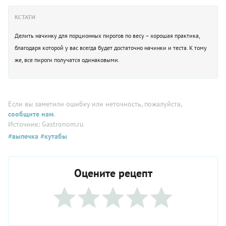
КСТАТИ
Делить начинку для порционных пирогов по весу – хорошая практика,
благодаря которой у вас всегда будет достаточно начинки и теста. К тому
же, все пироги получатся одинаковыми.
Если вы заметили ошибку или неточность, пожалуйста,
сообщите нам
.
Источник: Gastronom.ru
#выпечка
#кутабы
Оцените рецепт