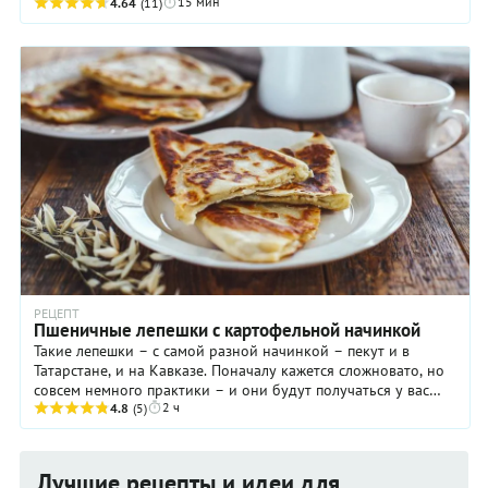
15 мин
4.64
(11)
РЕЦЕПТ
Пшеничные лепешки с картофельной начинкой
Такие лепешки – с самой разной начинкой – пекут и в
Татарстане, и на Кавказе. Поначалу кажется сложновато, но
совсем немного практики – и они будут получаться у вас
2 ч
легко и быстро.
4.8
(5)
Лучшие рецепты и идеи для