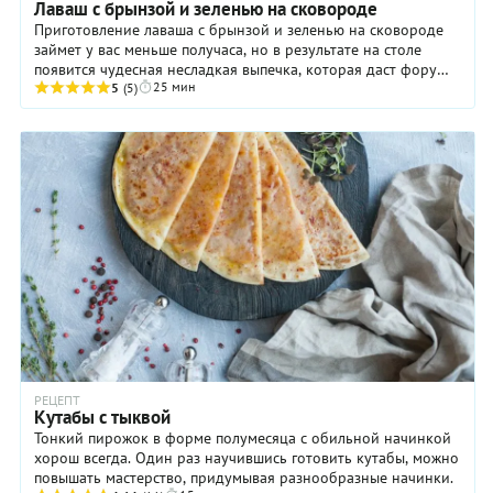
Лаваш с брынзой и зеленью на сковороде
Приготовление лаваша с брынзой и зеленью на сковороде
займет у вас меньше получаса, но в результате на столе
появится чудесная несладкая выпечка, которая даст фору
25 мин
той же суперпопулярной у нас пицце. ...
5
(5)
РЕЦЕПТ
Кутабы с тыквой
Тонкий пирожок в форме полумесяца с обильной начинкой
хорош всегда. Один раз научившись готовить кутабы, можно
повышать мастерство, придумывая разнообразные начинки.