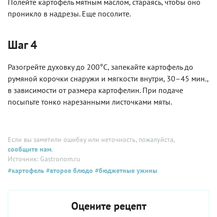
Полейте картофель мятным маслом, стараясь, чтобы оно
проникло в надрезы. Еще посолите.
Шаг 4
Разогрейте духовку до 200°С, запекайте картофель до
румяной корочки снаружи и мягкости внутри, 30–45 мин.,
в зависимости от размера картофелин. При подаче
посыпьте тонко нарезанными листочками мяты.
Если вы заметили ошибку или неточность, пожалуйста,
сообщите нам
.
Источник: Gastronom.ru
#картофель
#второе блюдо
#бюджетные ужины
Оцените рецепт