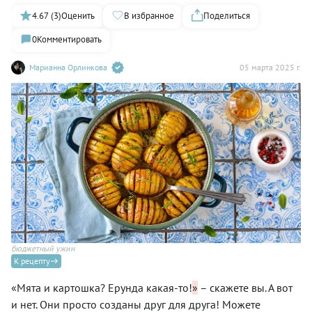
4.67 (3)
Оценить
В избранное
Поделиться
0
Комментировать
Марианна Орлинкова
05 марта 2025 г.
бюджетный ужин
К рецепту
«Мята и картошка? Ерунда какая-то!
»
– скажете вы. А вот
и нет. Они просто созданы друг для друга! Можете