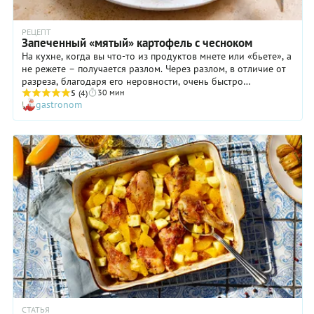
РЕЦЕПТ
Запеченный «мятый» картофель с чесноком
На кухне, когда вы что-то из продуктов мнете или «бьете», а
не режете – получается разлом. Через разлом, в отличие от
разреза, благодаря его неровности, очень быстро
30 мин
впитывается заправка или соус. Сочетание чеснока с пряной
5
(4)
gastronom
адыгейской или сванской солью и картофеля – совершенно
идеальное. Такой картофель моет быть и гарниром, и
самостоятельным блюдом.
СТАТЬЯ