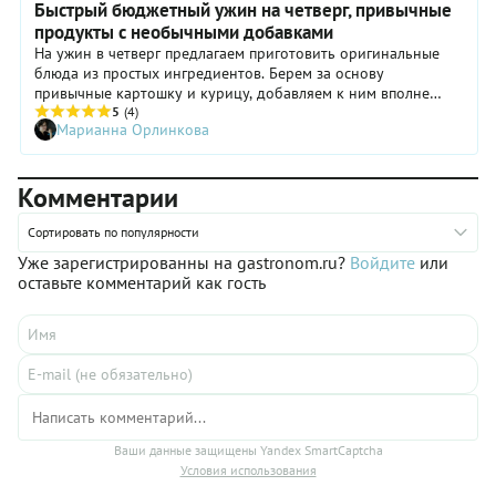
Быстрый бюджетный ужин на четверг, привычные
продукты с необычными добавками
На ужин в четверг предлагаем приготовить оригинальные
блюда из простых ингредиентов. Берем за основу
привычные картошку и курицу, добавляем к ним вполне
доступные ингредиенты и получаем фантастически вкусные
5
(4)
Марианна Орлинкова
сочетания в духе блюд Ближнего Востока и Карибов.
Приятных гастрономических путешествий!
Комментарии
Сортировать по популярности
Уже зарегистрированны на gastronom.ru?
Войдите
или
оставьте комментарий как гость
Ваши данные защищены Yandex SmartCaptcha
Условия использования