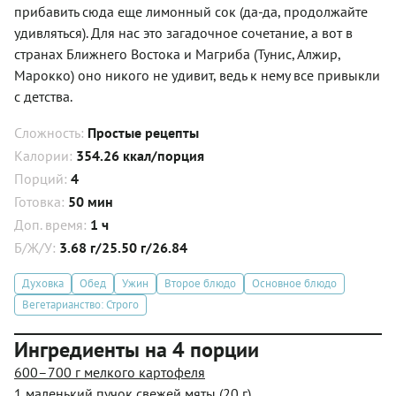
прибавить сюда еще лимонный сок (да-да, продолжайте
удивляться). Для нас это загадочное сочетание, а вот в
странах Ближнего Востока и Магриба (Тунис, Алжир,
Марокко) оно никого не удивит, ведь к нему все привыкли
с детства.
Сложность:
Простые рецепты
Калории:
354.26 ккал/порция
Порций:
4
Готовка:
50 мин
Доп. время:
1 ч
Б/Ж/У:
3.68 г/25.50 г/26.84
Духовка
Обед
Ужин
Второе блюдо
Основное блюдо
Вегетарианство: Строго
Ингредиенты на 4 порции
600–700 г мелкого картофеля
1 маленький пучок свежей мяты (20 г)