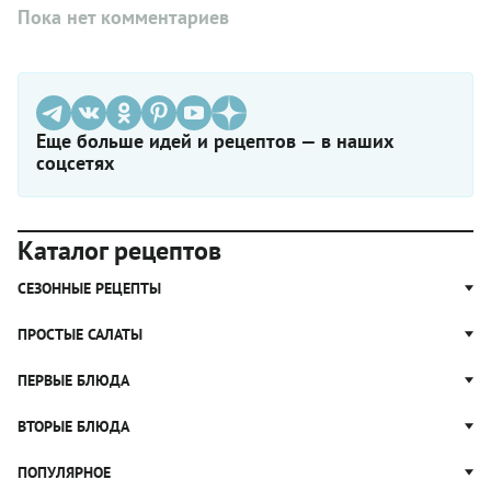
Пока нет комментариев
Еще больше идей и рецептов — в наших
соцсетях
Каталог рецептов
СЕЗОННЫЕ РЕЦЕПТЫ
Рецепты из капусты
ПРОСТЫЕ САЛАТЫ
Блюда с картошкой
Простые салаты
ПЕРВЫЕ БЛЮДА
Рецепты с грибами
Салат Оливье
Яблочные пироги
Щи
ВТОРЫЕ БЛЮДА
Салат Цезарь
Рецепты с клюквой
Борщ
Салат Нисуаз
Котлеты
ПОПУЛЯРНОЕ
Блюда из тыквы
Рассольник