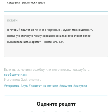
съедается практически сразу.
КСТАТИ
В готовый паштет из печени с морковью и луком можно добавить
неполную столовую ложку хорошего коньяка: вкус станет более
выразительным, а аромат — оригинальным.
Если вы заметили ошибку или неточность, пожалуйста,
сообщите нам
.
Источник: Gastronom.ru
#морковь
#лук
#паштет из печени
#паштет
#закуска
Оцените рецепт