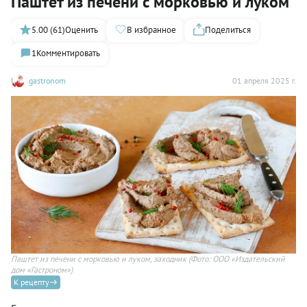
Паштет из печени с морковью и луком
5.00 (61)
Оценить
В избранное
Поделиться
1
Комментировать
gastronom
01 апреля 2025 г.
Паштет из печени с морковью и луком, заходник
(Фото: ООО «Издательский
дом «Гастроном»)
К рецепту