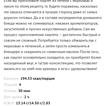
Если вы приготовите паштет из печени с морковью и
луком по этому рецепту, то будете поражены, насколько
эта закуска отличается в лучшую сторону даже от самых
дорогих готовых. Да и в составе ингредиентов домашнего
блюда можно не сомневаться: никаких ароматизаторов,
загустителей и прочих искусственных добавок. Сам же
процесс приготовления паштета — достаточно быстрый и
совсем не сложный. Потребуется только обжарить лук с
морковью и печенкой, а затем просто измельчить в
блендере и соединить со сливочным маслом. После того,
как паштет основательно охладится, он приобретет более
насыщенный вкус и густую консистенцию, что позволит
мазать его на хлеб или крекеры и есть с удовольствием!
Калории:
194.53 ккал/порция
Порций:
4
Готовка:
30 мин
Доп. время:
2 ч
Б/Ж/У:
13.14 г/14.50 г/2.83