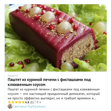
РЕЦЕПТ
Паштет из куриной печени с фисташками под
клюквенным соусом
Паштет из куриной печени с фисташками под клюквенным
соусом — это настоящий праздничный деликатес, который
не просто эффектно выглядит, но и требует времени и
1 ч
внимания при приготовлении. Блюдо станет изюминкой
4.8
(5)
Светлана Горбуненко
любого праздничного стола, завораживая гостей своим