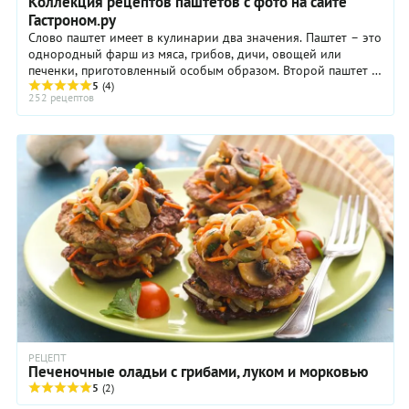
Коллекция рецептов паштетов с фото на сайте
Гастроном.ру
Слово паштет имеет в кулинарии два значения. Паштет – это
однородный фарш из мяса, грибов, дичи, овощей или
печенки, приготовленный особым образом. Второй паштет –
это пирог с начинкой из мяса, грибов ...
5
(4)
252 рецептов
РЕЦЕПТ
Печеночные оладьи с грибами, луком и морковью
5
(2)