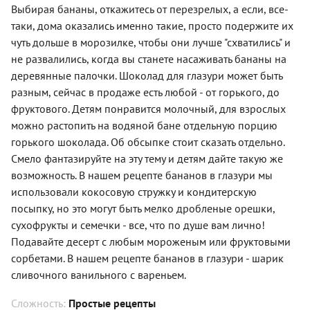
Выбирая бананы, откажитесь от перезрелых, а если, все-
таки, дома оказались именно такие, просто подержите их
чуть дольше в морозилке, чтобы они лучше "схватились" и
не развалились, когда вы станете насаживать бананы на
деревянные палочки. Шоколад для глазури может быть
разным, сейчас в продаже есть любой - от горького, до
фруктового. Детям понравится молочный, для взрослых
можно растопить на водяной бане отдельную порцию
горького шоколада. Об обсыпке стоит сказать отдельно.
Смело фантазируйте на эту тему и детям дайте такую же
возможность. В нашем рецепте бананов в глазури мы
использовали кокосовую стружку и кондитерскую
посыпку, но это могут быть мелко дробленые орешки,
сухофрукты и семечки - все, что по душе вам лично!
Подавайте десерт с любым мороженым или фруктовыми
сорбетами. В нашем рецепте бананов в глазури - шарик
сливочного ванильного с вареньем.
Сложность:
Простые рецепты