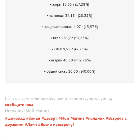
• жиры 15,55 г (17,28%)
• углеводы 34,13 г (20,32%)
• пищевые волокна 4,07 г (13,57%)
• ккал 281,72 (15,65%)
• НЖК 9,55 г (47,75%)
• натрий 40,30 мг (2,78%)
• общий сахар 20,00 г (40,00%)
Если вы заметили ошибку или неточность, пожалуйста,
сообщите нам
.
Источник: Мой Магнит
#шоколад
#банан
#десерт
#Мой Магнит
#полдник
#Встреча с
друзьями
#Ланч
#Весне навстречу!