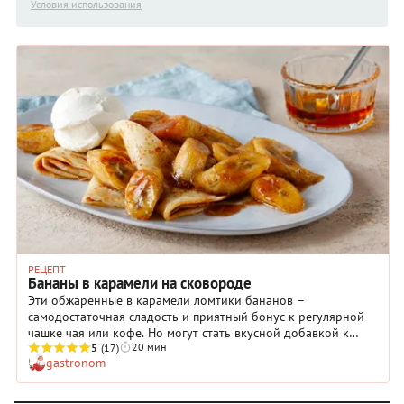
Условия использования
РЕЦЕПТ
Бананы в карамели на сковороде
Эти обжаренные в карамели ломтики бананов –
самодостаточная сладость и приятный бонус к регулярной
чашке чая или кофе. Но могут стать вкусной добавкой к
20 мин
натуральному йогурту, тостам, блинам, утренней каше,
5
(17)
gastronom
пудингам. Хрустящая текстура прекрасно сочетается со
сливочным мороженым и взбитыми сливками.