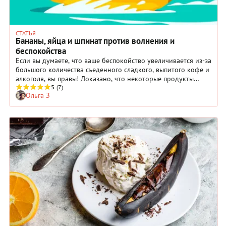
СТАТЬЯ
Бананы, яйца и шпинат против волнения и
беспокойства
Если вы думаете, что ваше беспокойство увеличивается из-за
большого количества съеденного сладкого, выпитого кофе и
алкоголя, вы правы! Доказано, что некоторые продукты
могут вызывать приступы атаки, а другие наоборот -
5
(7)
Ольга З
отлично справляются с тревогой и волнением.