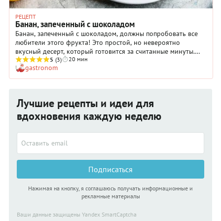
РЕЦЕПТ
Банан, запеченный с шоколадом
Банан, запеченный с шоколадом, должны попробовать все
любители этого фрукта! Это простой, но невероятно
вкусный десерт, который готовится за считанные минуты.
20 мин
Мякоть банана под воздействием высокой температуры
5
(3)
gastronom
становится ещё слаще и мягче, а растопленный шоколад
придаёт блюду насыщенный, бархатистый вкус. Этот десерт
отлично подойдёт для быстрого перекуса, романтического
ужина или детского праздника. Его можно разнообразить
Лучшие рецепты и идеи для
орехами, карамелью, кокосовой стружкой или подать с
шариком ванильного мороженого. Готовится блюдо
вдохновения каждую неделю
элементарно: банан запекают в фольге с шоколадом,
сохраняя все соки и ароматы. В результате получается
аппетитное, тёплое лакомство с потрясающим сочетанием
текстур — нежной банановой мякоти и тающего шоколада.
Идеально для тех, кто любит сладкое, но не хочет тратить
время на сложные рецепты!
Подписаться
Нажимая на кнопку, я соглашаюсь получать информационные и
рекламные материалы
Ваши данные защищены Yandex SmartCaptcha