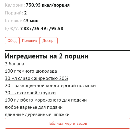
Калории:
730.95 ккал/порция
Порций:
2
Готовка:
45 мин
Б/Ж/У:
7.88 г/35.49 г/95.58
Обед
Полдник
Десерт
Ингредиенты на 2 порции
2 банана
100 г темного шоколада
30 мл сливок жирностью 20%
20 г разноцветной кондитерской посыпки
20 г кокосовой стружки
100 г любого мороженого для подачи
любое варенье для подачи
длинные деревянные шпажки
Таблица мер и весов