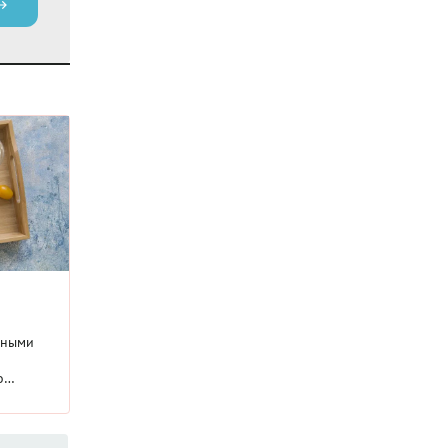
чными
о