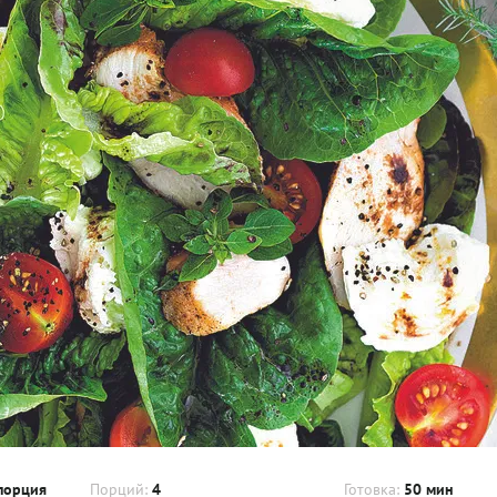
порция
Порций:
4
Готовка:
50 мин