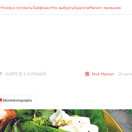
т
Учимся готовить
Лайфхаки
Что выбрать
Красота
Магнит привычек
Т
КАПРЕЗЕ С КУРИЦЕЙ
Мой Магнит
26 октя
0
Комментировать