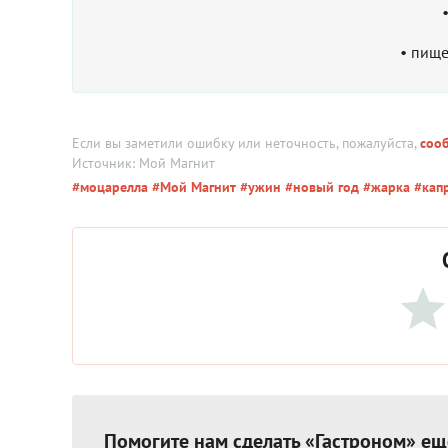
• пище
Если вы заметили ошибку или неточность, пожалуйста,
соо
Источник: Мой Магнит
#моцарелла
#Мой Магнит
#ужин
#новый год
#жарка
#кап
Помогите нам сделать «Гастроном» ещ