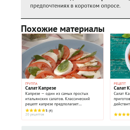
предпочтениях в коротком опросе.
Похожие материалы
ГРУППА
РЕЦЕПТ
Салат Капрезе
Cалат 
Капрезе — один из самых простых
Салат Ка
итальянских салатов. Классический
приготов
рецепт капрезе предполагает
действит
использование помидоров, базилика,
сложно, 
5
(4)
моццареллы и оливкового масла.
главных
20 рецептов
значение