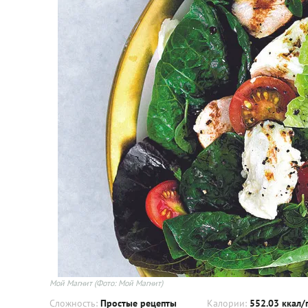
Мой Магнит
(Фото: Мой Магнит)
Сложность:
Простые рецепты
Калории:
552.03 ккал/