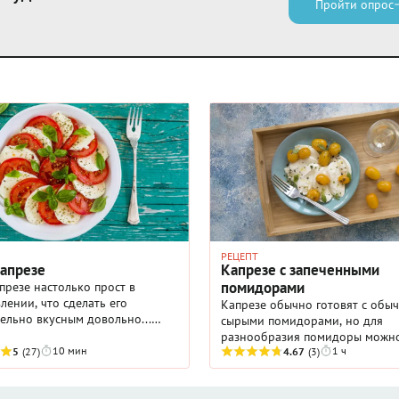
Пройти опрос
РЕЦЕПТ
Капрезе
Капрезе с запеченными
помидорами
презе настолько прост в
лении, что сделать его
Капрезе обычно готовят с обы
ельно вкусным довольно...
сырыми помидорами, но для
ведь качество каждого из трех
разнообразия помидоры можн
 ингредиентов имеет огромное
10 мин
1 ч
5
(27)
заменить на черри и запечь их - так они
4.67
(3)
. Помидоры должны ...
будут даже полезнее, а блюо
приобретет новый вкус.