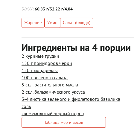
Б/Ж/У:
60.83 г/32.22 г/4.04
Жарение
Ужин
Салат (блюдо)
Ингредиенты на 4 порции
2 куриные грудки
150 г помидоров черри
150 г моцареллы
100 г зеленого салата
5 ст.л. растительного масла
2 ст.л. бальзамического уксуса
3-4 листика зеленого и фиолетового базилика
соль
свежемолотый черный перец
Таблица мер и весов