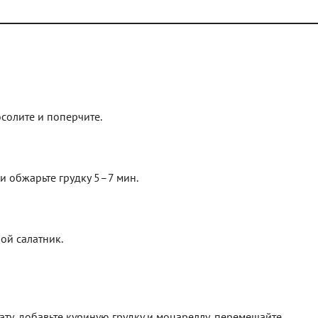
солите и поперчите.
 и обжарьте грудку 5–7 мин.
ой салатник.
ту, добавьте куриную грудку и моцареллу, перемешайте.