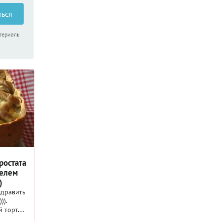
ться
атериалы
ростата
фелем
)
здравить
)).
 торт.
птами