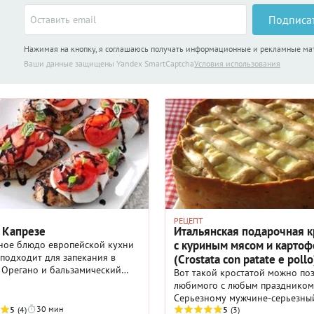
Подписа
Нажимая на кнопку, я соглашаюсь получать информационные и рекламные м
Ваши данные защищены Yandex SmartCaptcha
Условия использования
РЕЦЕПТ
 Капрезе
Итальянская подарочная к
с куриным мясом и карто
ное блюдо европейской кухни
подходит для запекания в
(Crоstata con patate e pollo
 Орегано и бальзамический
Вот такой кростатой можно по
идают особую пикантность
любимого с любым праздником)
юду.
Серьезному мужчине-серьезный
30 мин
5
(4)
Эта красота не из книги с реце
5
(3)