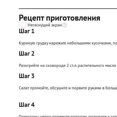
Рецепт приготовления
Негаснущий экран
Шаг 1
Куриную грудку нарежьте небольшими кусочками, по
Шаг 2
Разогрейте на сковороде 2 ст.л. растительного масла
Шаг 3
Салат промойте, обсушите и порвите руками в больш
Шаг 4
Помидоры черри порежьте пополам, положите к сала