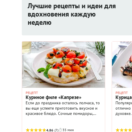
Лучшие рецепты и идеи для
вдохновения каждую
неделю
РЕЦЕПТ
РЕЦЕПТ
Куриное филе «Капрезе»
Курица
Если до праздника осталось полчаса, то
Популяр
вы еще успеете приготовить вкусное и
отлично 
красивое блюдо. Сочные помидоры,
духовке.
нежная моцарелла и ароматный
уксус пр
базилик – достойный вариант для
этому бл
встречи нового года.
35 мин
4.86
(7)