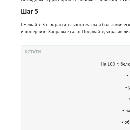
Шаг 5
Смешайте 3 ст.л. растительного масла и бальзамичес
и поперчите. Заправьте салат. Подавайте, украсив ли
КСТАТИ
На 100 г: бел
•
• 
• н
• об