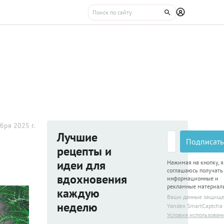
бря 2025 г.
Лучшие
Подписать
рецепты и
идеи для
Нажимая на кнопку, я
соглашаюсь получать
вдохновения
информационные и
рекламные материал
каждую
Ваши данные защищ
неделю
Yandex SmartCaptcha
Условия использован