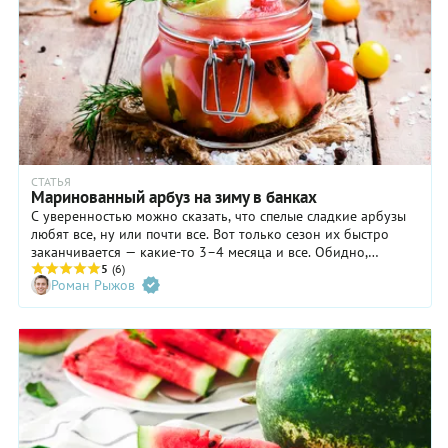
СТАТЬЯ
Маринованный арбуз на зиму в банках
С уверенностью можно сказать, что спелые сладкие арбузы
любят все, ну или почти все. Вот только сезон их быстро
заканчивается — какие-то 3–4 месяца и все. Обидно,
согласитесь! Чтобы и зимой иметь возможность
5
(6)
Роман Рыжов
наслаждаться этой замечательной ягодой, попробуйте
заготовить маринованные, соленые и малосольные арбузы
на зиму в банках. Поверьте — такое угощение ничуть не
уступает более привычным нам помидорам и огурцам.