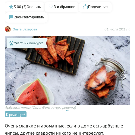
5.00 (2)
Оценить
В избранное
Поделиться
2
Комментировать
Ольга Захарова
01 июля 2025 г.
Участник конкурса
Арбузные чипсы
(Фото: Фото автора рецепта)
Ар
К рецепту
Очень сладкие и ароматные, если в доме есть арбузные
чипсы, другие сладости никого не интересуют.