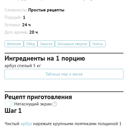
Сложность:
Простые рецепты
Порций:
1
Готовка:
24 ч
Доп. время:
20 ч
Вяление
Обед
Закуска
Холодные закуски
Чипсы
Ингредиенты на 1 порцию
арбуз спелый 5 кг
Таблица мер и весов
Рецепт приготовления
Негаснущий экран
Шаг 1
Чистый
арбуз
нарежьте крупными ломтиками толщиной 1