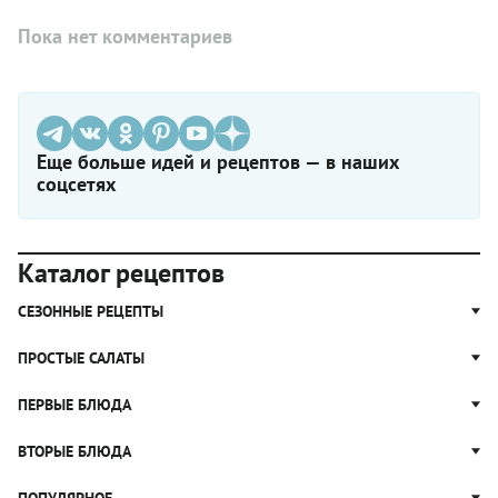
Пока нет комментариев
Еще больше идей и рецептов — в наших
соцсетях
Каталог рецептов
СЕЗОННЫЕ РЕЦЕПТЫ
Рецепты из капусты
ПРОСТЫЕ САЛАТЫ
Блюда с картошкой
Простые салаты
ПЕРВЫЕ БЛЮДА
Рецепты с грибами
Салат Оливье
Яблочные пироги
Щи
ВТОРЫЕ БЛЮДА
Салат Цезарь
Рецепты с клюквой
Борщ
Салат Нисуаз
Котлеты