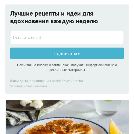
вроде бы полезные овощи, такие как морковь и свёкла,
после приготовления растрачивают весь свой диетический
Лучшие рецепты и идеи для
потенциал. Дело в том, что в результате термической
вдохновения каждую неделю
обработки в них повышается
Подписаться
Нажимая на кнопку, я соглашаюсь получать информационные и
рекламные материалы
Ваши данные защищены Yandex SmartCaptcha
Условия использования