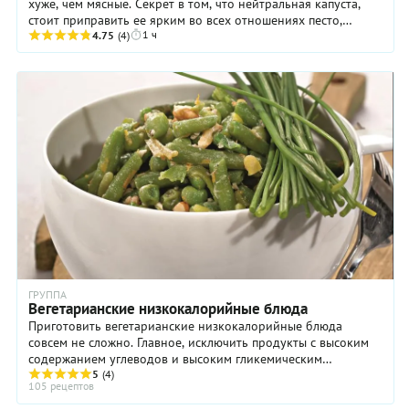
хуже, чем мясные. Секрет в том, что нейтральная капуста,
стоит приправить ее ярким во всех отношениях песто,
1 ч
становится деликатесом. Особенно ...
4.75
(4)
ГРУППА
Вегетарианские низкокалорийные блюда
Приготовить вегетарианские низкокалорийные блюда
совсем не сложно. Главное, исключить продукты с высоким
содержанием углеводов и высоким гликемическим
индексом. И если с первыми все более или менее ясно – это
5
(4)
105 рецептов
картофель, бобовые, очищенный рис и мучные продукты, то
со вторым несколько сложнее. Вполне безобидные и даже