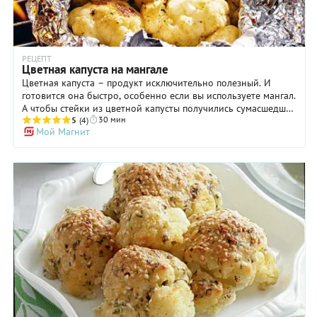
РЕЦЕПТ
Цветная капуста на мангале
Цветная капуста – продукт исключительно полезный. И
готовится она быстро, особенно если вы используете мангал.
А чтобы стейки из цветной капусты получились сумасшедшее
30 мин
вкусными и понравились всем, ей определенно нужен
5
(4)
Мой Магнит
маринад или яркий соус. Например, такой: сливочное масло,
лимонный сок и тхина. Если хотите сэкономить, можете
сделать тахинную (она же – кунжутная) пасту
самостоятельно, но и магазинный вариант вас не подведет.
Капуста в таком достойном окружении просто «расцветет»:
получится очень нежной благодаря маслу, со свежим
ароматом лимона и приятным ореховым вкусом.