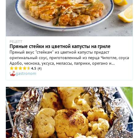
РЕЦЕПТ
Пряные стейки из цветной капусты на гриле
Пряный вкус "стейкам" из цветной капусты придаст
оригинальный соус, приготовленный из перца Чипотле, соуса
Адобо, чеснока, уксуса, мелассы, паприки, орегано и
оливкового масла. Жарим овощные стейки, так же, как и
4.5
(4)
gastronom
мясные - на гриле.