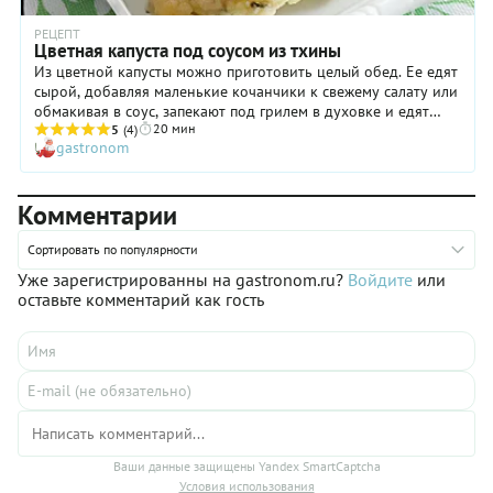
РЕЦЕПТ
Цветная капуста под соусом из тхины
Из цветной капусты можно приготовить целый обед. Ее едят
сырой, добавляя маленькие кочанчики к свежему салату или
обмакивая в соус, запекают под грилем в духовке и едят
20 мин
хрустящей, поливая соусом из чеснока с лимоном,
5
(4)
gastronom
отваривают и подают с отварной курицей, делают из нее
суп, маринуют с другими овощами... В Ливане, Турции,
Сирии и Ираке (на территории исторического Курдистана)
Комментарии
кочешки цветной капусты часто слегка отваривают, окунают
в тхину и быстро жарят во фритюре. Или же, что проще,
отваривают, заливают тхиной и запекают под грилем. Такое
Сортировать по популярности
блюдо приходится тщательно оберегать от голодных
Уже зарегистрированны на gastronom.ru?
Войдите
или
домочадцев и гостей, почему-то никогда не удается донести
оставьте комментарий как гость
его до стола нетронутым.
Ваши данные защищены Yandex SmartCaptcha
Условия использования