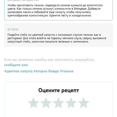
Чтобы приготовить тахини, поджарьте семена кунжута до золотистого
цвета. Как только семена остынут, измельчите в блендере. Добавьте
оливковое масло и взбивайте еще минуту, чтобы получилась
кремообразная консистенция.
Храните пасту в холодильнике.
КСТАТИ
Подайте стейк из цветной капусты с лимонным соусом тахини как в
ресторане! Для этого влейте на тарелку немного соуса, сверху выложите
капустный стейк, хаотично посыпьте зеленью и семечками.
Если вы заметили ошибку или неточность, пожалуйста,
сообщите нам
.
#цветная капуста
#второе блюдо
#тахина
Оцените рецепт