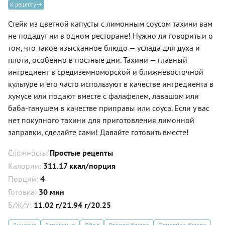
К рецепту
Стейк из цветной капусты с лимонным соусом тахини вам
не подадут ни в одном ресторане! Нужно ли говорить и о
том, что такое изысканное блюдо — услада для духа и
плоти, особенно в постные дни. Тахини — главный
ингредиент в средиземноморской и ближневосточной
культуре и его часто используют в качестве ингредиента в
хумусе или подают вместе с фалафелем, лавашом или
баба-ганушем в качестве приправы или соуса. Если у вас
нет покупного тахини для приготовления
лимонной
заправки
, сделайте сами!
Давайте готовить вместе!
Сложность:
Простые рецепты
Калории:
311.17 ккал/порция
Порций:
4
Готовка:
30 мин
Б/Ж/У:
11.02 г/21.94 г/20.25