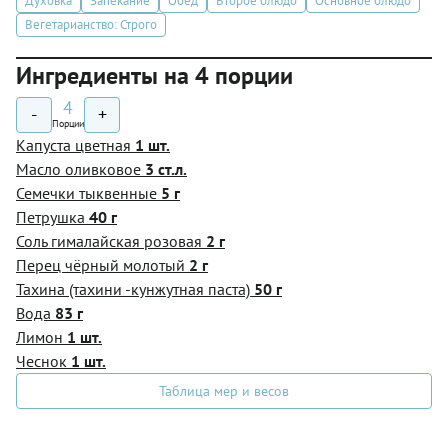
Духовка
Запекание
Обед
Второе блюдо
Основное блюдо
Вегетарианство: Строго
Ингредиенты на 4 порции
4
-
+
Порции
Капуста цветная
1 шт.
Масло оливковое
3 ст.л.
Семечки тыквенные
5 г
Петрушка
40 г
Соль гималайская розовая
2 г
Перец чёрный молотый
2 г
Тахина (тахини -кунжутная паста)
50 г
Вода
83 г
Лимон
1 шт.
Чеснок
1 шт.
Таблица мер и весов