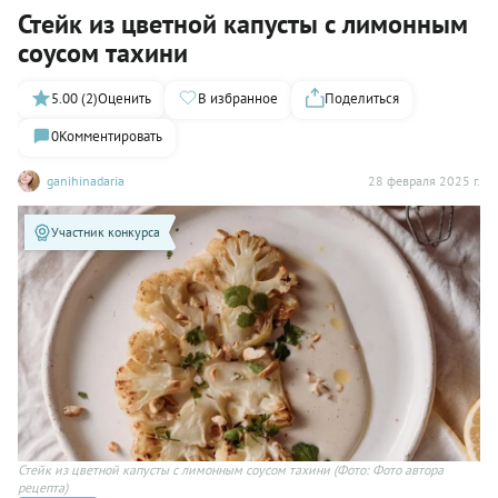
Стейк из цветной капусты с лимонным
соусом тахини
5.00 (2)
Оценить
В избранное
Поделиться
0
Комментировать
ganihinadaria
28 февраля 2025 г.
Участник конкурса
Стейк из цветной капусты с лимонным соусом тахини
(Фото: Фото автора
рецепта)