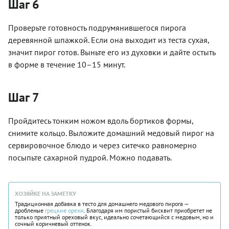
Шаг 6
Проверьте готовность подрумянившегося пирога
деревянной шпажкой. Если она выходит из теста сухая,
значит пирог готов. Выньте его из духовки и дайте остыть
в форме в течение 10–15 минут.
Шаг 7
Пройдитесь тонким ножом вдоль бортиков формы,
снимите кольцо. Выложите домашний медовый пирог на
сервировочное блюдо и через ситечко равномерно
посыпьте сахарной пудрой. Можно подавать.
ХОЗЯЙКЕ НА ЗАМЕТКУ
Традиционная добавка в тесто для домашнего медового пирога —
дробленые
грецкие орехи
. Благодаря им пористый бисквит приобретет не
только приятный ореховый вкус, идеально сочетающийся с медовым, но и
сочный коричневый оттенок.