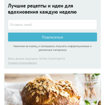
процесс. К тому же большую часть указанного ниже времени
Лучшие рецепты и идеи для
пирог проведет в духовке, а вы — в его томительном
ожидании.
вдохновения каждую неделю
Подписаться
Нажимая на кнопку, я соглашаюсь получать информационные и
рекламные материалы
Ваши данные защищены Yandex SmartCaptcha
Условия использования