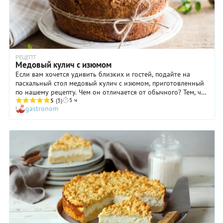
РЕЦЕПТ
Медовый кулич с изюмом
Если вам хочется удивить близких и гостей, подайте на
пасхальный стол медовый кулич с изюмом, приготовленный
по нашему рецепту. Чем он отличается от обычного? Тем, что
5 ч
мед в тесте не только придает выпечке особенный вкус и
5
(3)
gastronom
аромат, но и самым замечательным образом сказывается на
текстуре: она становится более плотной, слегка
влажноватой, очень приятной. А еще медовый кулич с
изюмом отлично хранится и даже со временем становится
вкуснее! Для этого заверните его сначала в бумажный пакет,
затем упакуйте в пластиковый и уберите в кухонный шкаф.