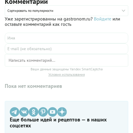
Комментарии
сами — и убедитесь. Как приготовить лимонный пирог в
духовке, рассказываем и показываем в нашем пошаговом
рецепте с фото.
Сортировать по популярности
Уже зарегистрированны на gastronom.ru?
Войдите
или
оставьте комментарий как гость
Ваши данные защищены Yandex SmartCaptcha
Условия использования
Пока нет комментариев
Еще больше идей и рецептов — в наших
соцсетях