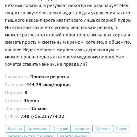
незамысловатый, а результат никогда не разочарует. Мед
творит со вкусом выпечки чудеса. А для украшения такого
пышного кекса-пирога хватит всего лишь сахарной пудры.
Но если вам захочется усовершенствовать рецепт, то
можете разрезать готовый пирог пополам на два коржа и
смазать простым сметанным кремом, хотя это, в общем-то,
лишнее. Ведь сметану — жирненькую, деревенскую —
можно просто подать к готовому медовому пирогу. Уже
хочется ставить чайник, не правда ли?
Сложность:
Простые рецепты
Калории:
444.29 ккал/порция
Порций:
8
Готовка:
45 мин
Доп. время:
15 мин
Б/Ж/У:
7.48 г/13.23 г/74.22
Духовка
Выпекание
Полдник
Чаепитие
Выпечка
Пирог
Вегетарианство: Ово-лакто
Вегетарианство