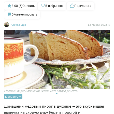
5.00 (3)
Оценить
В избранное
Поделиться
0
Комментировать
Александра
12 марта 2025 г.
Медовый пирог Домашний
(Фото: Фото автора рецепта)
Ме
К рецепту
Домашний медовый пирог в духовке — это вкуснейшая
выпечка на скорую руку. Рецепт простой и