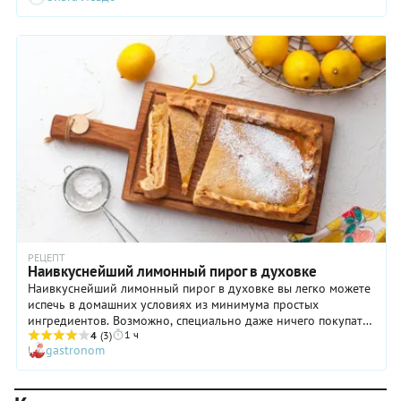
Потрясающе вкусный!
РЕЦЕПТ
Наивкуснейший лимонный пирог в духовке
Наивкуснейший лимонный пирог в духовке вы легко можете
испечь в домашних условиях из минимума простых
ингредиентов. Возможно, специально даже ничего покупать
1 ч
и не придется — у вас уже есть все необходимое в кухонном
4
(3)
gastronom
шкафчике и холодильнике. Из сотен вариантов лимонных
пирогов наш выделяется простотой приготовления. Но эта
простота — отнюдь не в ущерб вкусу и аромату! Попробуйте