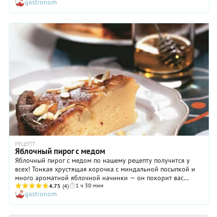
gastronom
РЕЦЕПТ
Яблочный пирог с медом
Яблочный пирог с медом по нашему рецепту получится у
всех! Тонкая хрустящая корочка с миндальной посыпкой и
много ароматной яблочной начинки — он покорит вас
1 ч 30 мин
своим вкусом и ароматом с первого кусочка! А после ночи,
4.75
(4)
gastronom
проведенной в холодильнике, станет еще вкуснее! Пирог
очень прост в приготовлении, поэтому не сомневайтесь ни
минуты в своих кулинарных способностях и смело затевайте