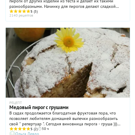
пироги от других изделий из теста и делает их такими
разнообразными. Начинку для пирогов делают сладкой
(ягоды, фрукты, творог, мак) и несладкой (овощи, мясо,
5
(5)
2140 рецептов
рыба).Тесто для пирогов может быть дрожжевым (сдобным
или обычным), слоёным, песочным. Пироги бывают
закрытыми (кулебяка, курник), открытыми (ватрушка,
шарлотка), полуоткрытыми (расстегай, эчпочмак), в виде
рулета (штрудель).
РЕЦЕПТ
Медовый пирог с грушами
В садах продолжается благодатная фруктовая пора, что
позволяет любителям домашней выпечки разнообразить
свой " репертуар ". Сегодня виновница пирога - груша )))
50 ч
Нежный и воздушный, не слишком сладкий, карамельного
5
(2)
Ольга Левдо
цвета с сочными и ароматными кусочками груши.