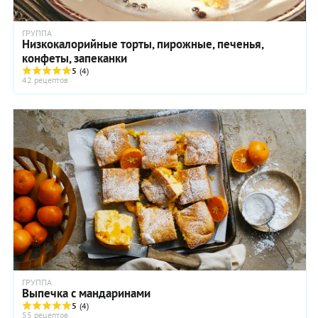
ГРУППА
Низкокалорийные торты, пирожные, печенья,
конфеты, запеканки
5
(4)
42 рецептов
ГРУППА
Выпечка с мандаринами
5
(4)
55 рецептов