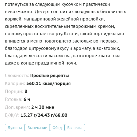
потянуться за следующим кусочком практически
невозможно! Десерт состоит из воздушных бисквитных
коржей, мандариновой желейной прослойки,
скрепленных восхитительным творожным кремом,
поэтому просто тает во рту. Кстати, такой торт идеально
впишется в меню новогоднего застолья: во-первых,
благодаря цитрусовому вкусу и аромату, а во-вторых,
благодаря легкости лакомства, на которое хватит сил
даже в конце праздничной ночи.
Сложность:
Простые рецепты
Калории:
560.11 ккал/порция
Порций:
8
Готовка:
6 ч
Доп. время:
2 ч 30 мин
Б/Ж/У:
15.27 г/24.43 г/68.00
Духовка
Выпекание
Обед
Выпечка