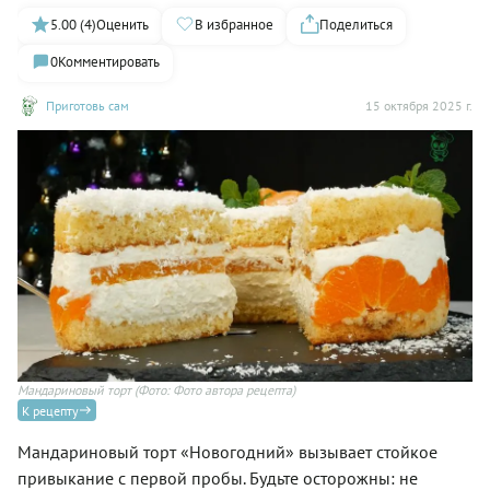
5.00 (4)
Оценить
В избранное
Поделиться
0
Комментировать
Приготовь сам
15 октября 2025 г.
Мандариновый торт
(Фото: Фото автора рецепта)
Ма
К рецепту
Мандариновый торт «Новогодний» вызывает стойкое
привыкание с первой пробы. Будьте осторожны: не