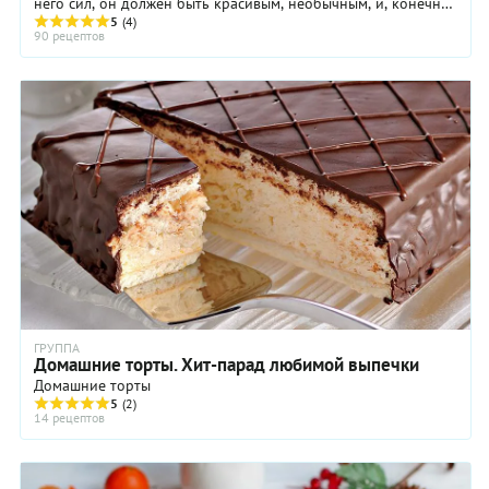
него сил, он должен быть красивым, необычным, и, конечно
же, очень вкусным. Хорошо, если ...
5
(4)
90 рецептов
ГРУППА
Домашние торты. Хит-парад любимой выпечки
Домашние торты
5
(2)
14 рецептов