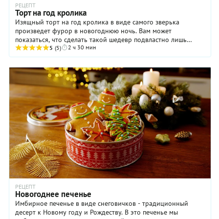
РЕЦЕПТ
Торт на год кролика
Изящный торт на год кролика в виде самого зверька
произведет фурор в новогоднюю ночь. Вам может
показаться, что сделать такой шедевр подвластно лишь
2 ч 30 мин
опытному кулинару. Это совсем не так. Следуйте ...
5
(5)
РЕЦЕПТ
Новогоднее печенье
Имбирное печенье в виде снеговичков - традиционный
десерт к Новому году и Рождеству. В это печенье мы