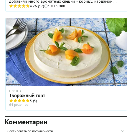
добавили много ароматных специй - корицу, кардамон,
1 ч 15 мин
бадьян, гвоздику и мускатный орех
4.76
(17)
ГРУППА
Творожный торт
5
(5)
64 рецептов
Комментарии
Сортировать по популярности