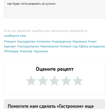
торт будет легче разрезать на кусочки.
Если вы заметили ошибку или неточность, пожалуйста,
сообщите нам
.
#творог
#рождество
#сметана
#мандарины
#выпечка
#торт
#десерт
#холодильник
#выпекание
#новый год
#День рождения
#блендер
#миксер
#духовка
Оцените рецепт
Помогите нам сделать «Гастроном» еще