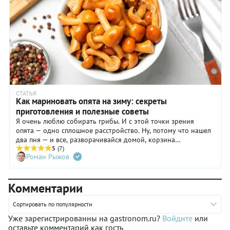
соленые огурцы, а не маринованные, как делают в Германии.
Вы можете попробовать оба варианта и выбрать тот, что вам
придется больше по вкусу.
СТАТЬЯ
Как мариновать опята на зиму: секреты
приготовления и полезные советы
Я очень люблю собирать грибы. И с этой точки зрения
опята — одно сплошное расстройство. Ну, потому что нашел
два пня — и все, разворачивайся домой, корзина
полнехонька. Зато со всех остальных точек зрения опята —
5
(7)
Роман Рыжов
настоящий подарок. Возни с ними совсем немного, а
приготовить можно блюд сто, не меньше. Например,
маринованные опята на зиму.
Комментарии
Сортировать по популярности
Уже зарегистрированны на gastronom.ru?
Войдите
или
оставьте комментарий как гость