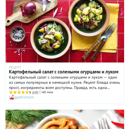
РЕЦЕПТ
Картофельный салат с солеными огурцами и луком
Картофельный салат с солеными огурцами и луком — один
из самых популярных в немецкой кухне. Рецепт блюда очень
прост, ингредиенты всем доступны. Правда, есть одна
40 мин
маленькая хитрость, пренебрегать которой не стоит. Дело в
5
(10)
gastronom
том, что заправкой на основе растительного
(подсолнечного) масла следует поливать именно горячую
картошку, ведь в таком случае она почти мгновенно впитает
в себя соус, и бюджетный салат сразу же перейдет на более
высокий гастрономический уровень. А еще в данном случае
мы поступили не совсем «по-немецки», добавив в салат