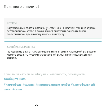
Приятного аппетита!
КСТАТИ
Картофельный салат с опятами уместен как на постном, так и на строгом
вегетарианском столе, а также может выступить замечательной
альтернативой привычному многим винегрету.
ХОЗЯЙКЕ НА ЗАМЕТКУ
По желанию в салат с маринованными опятами и картошкой вы вполне
можете добавить кусочки слабосоленой рыбы: например, сельди или
форели.
Если вы заметили ошибку или неточность, пожалуйста,
сообщите нам
.
#картофель
#салаты
#маринованные грибы
#картофельный
салат
#салат