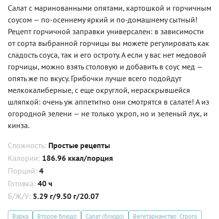
Салат с маринованными опятами, картошкой и горчичным
соусом — по-осеннему яркий и по-домашнему сытный!
Рецепт горчичной заправки универсален: в зависимости
от сорта выбранной горчицы вы можете регулировать как
сладость соуса, так и его остроту. А если у вас нет медовой
горчицы, можно взять столовую и добавить в соус мед —
опять же по вкусу. Грибочки лучше всего подойдут
мелкокалиберные, с еще округлой, нераскрывшейся
шляпкой: очень уж аппетитно они смотрятся в салате! А из
огородной зелени — не только укроп, но и зеленый лук, и
кинза.
Сложность:
Простые рецепты
Калории:
186.96 ккал/порция
Порций:
4
Готовка:
40 ч
Б/Ж/У:
5.29 г/9.50 г/20.07
Варка
Второе блюдо
Салат (блюдо)
Вегетарианство: Строго