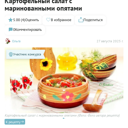
Картофельный салат с
маринованными опятами
5.00 (4)
Оценить
В избранное
Поделиться
0
Комментировать
Ольга
27 августа 2025 г.
Участник конкурса
Картофельный салат с маринованными опятами
(Фото: Фото автора рецепта)
К рецепту