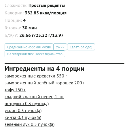
Сложность:
Простые рецепты
Калории:
382.85 ккал/порция
Порций:
4
Готовка:
30 мин
Б/Ж/У:
26.66 г/25.22 г/13.97
Средиземноморская кухня
Ужин
Салат (блюдо)
Вегетарианство: Пескетарианство
Ингредиенты на 4 порции
замороженные креветки 350 г
замороженный зелёный горошек 200 г
тофу 150 г
сладкий красный перец 1 шт.
петрушка 0.3 пучок(а)
укроп 0.3 пучок(а)
кинза 0.3 пучок(а)
зелёный лук 0.5 пучок(а)