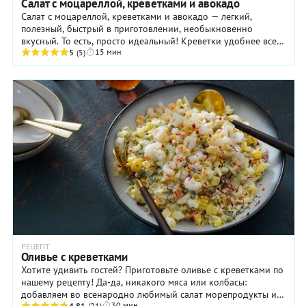
Салат с моцареллой, креветками и авокадо
Салат с моцареллой, креветками и авокадо — легкий,
полезный, быстрый в приготовлении, необыкновенно
вкусный. То есть, просто идеальный! Креветки удобнее всего
15 мин
брать именно варено-мороженые, ведь они ...
5
(5)
РЕЦЕПТ
Оливье с креветками
Хотите удивить гостей? Приготовьте оливье с креветками по
нашему рецепту! Да-да, никакого мяса или колбасы:
добавляем во всенародно любимый салат морепродукты и
30 мин
4.81
(21)