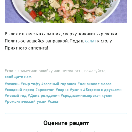
Выложить смесь в салатник, сверху положить креветки.
Полить оставшейся заправкой. Подать
салат
к столу.
Приятного аппетита!
Если вы заметили ошибку или неточность, пожалуйста,
сообщите нам
.
#зелень
#сыр тофу
#зеленый горошек
#оливковое масло
#сладкий перец
#креветки
#варка
#ужин
#Встреча с друзьями
#новый год
#День рождения
#средиземноморская кухня
#романтический ужин
#салат
Оцените рецепт