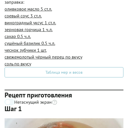
заправка:
оливковое масло 5 ст.л.
соевый соус 3 ст.л.
виноградный уксус 1 ст.л.
зерновая горчица 1 ч.л.
сахар 0.5 ч.л.
сушёный базилик 0.5 ч.л.
чеснок зубчики 1 шт.
свежемолотый чёрный перец по вкусу
соль по вкусу
Таблица мер и весов
Рецепт приготовления
Негаснущий экран
Шаг 1