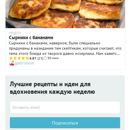
РЕЦЕПТ
Сырники с бананами
Сырники с бананами, наверное, были специально
придуманы в назидание тем скептикам, которые считают, что
тема этого блюда из творога давно исчерпана. Нам кажется,
30 мин
что такая оригинальная версия очень и очень хороша!
4.87
(23)
gastronom
Сырники с бананами имеют особенно нежную текстуру и
характерный аромат, что очень нравится детям. Кстати,
такое блюдо можно и подать весьма необычным образом:
дать сырникам немного остыть и сложить друг на друга в
Лучшие рецепты и идеи для
виде башенок, прослаивая кружочками свежих бананов.
Маленьким непоседы точно будут в восторге!
вдохновения каждую неделю
Подписаться