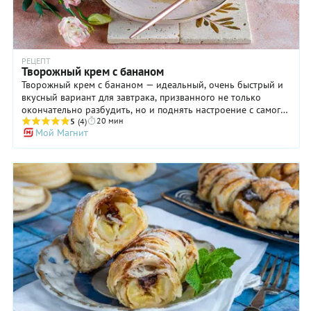
РЕЦЕПТ
Творожный крем с бананом
Творожный крем с бананом — идеальный, очень быстрый и
вкусный вариант для завтрака, призванного не только
окончательно разбудить, но и поднять настроение с самого
20 мин
утра. Судите сами! В составе блюда входит творог, богатый
5
(4)
Мой Магнит
магнием (отличная поддержка нервной системе), а также
банан, содержащий триптофан. Последний стимулирует
выработку «гормона радости» — серотонина. Будьте
уверены: утро, начавшееся с творожного крема с бананом,
подарит вам запас позитивной энергии и станет залогом
отличного дня, который закончится не менее прекрасным
вечером!