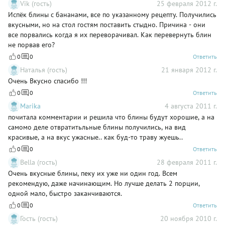
Vik (гость)
25 февраля 2012 г.
Испёк блины с бананами, все по указанному рецепту. Получились
вкусными, но на стол гостям поставить стыдно. Причина - они
все порвались когда я их переворачивал. Как перевернуть блин
не порвав его?
0
0
Ответить
Наталья (гость)
21 января 2012 г.
Очень Вкусно спасибо !!!
0
0
Ответить
Marika
4 августа 2011 г.
почитала комментарии и решила что блины будут хорошие, а на
самомо деле отвратитьльные блины получились, на вид
красивые, а на вкус ужасные.. как буд-то траву жуешь..
0
0
Ответить
Bella (гость)
28 февраля 2011 г.
Очень вкусные блины, пеку их уже ни один год. Всем
рекомендую, даже начинающим. Но лучше делать 2 порции,
одной мало, быстро заканчиваются.
0
0
Ответить
Гость (гость)
20 ноября 2010 г.