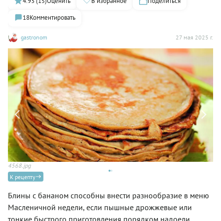
4.93 (15)
Оценить
В избранное
Поделиться
18
Комментировать
gastronom
27 мая 2025 г.
4568.jpg
Бл
К рецепту
Блины с бананом способны внести разнообразие в меню
Масленичной недели, если пышные дрожжевые или
тонкие быстрого приготовления порядком надоели.