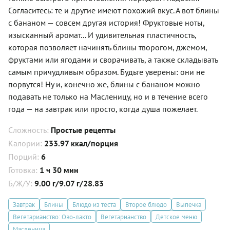
Согласитесь: те и другие имеют похожий вкус. А вот блины
с бананом — совсем другая история! Фруктовые ноты,
изысканный аромат... И удивительная пластичность,
которая позволяет начинять блины творогом, джемом,
фруктами или ягодами и сворачивать, а также складывать
самым причудливым образом. Будьте уверены: они не
порвутся! Ну и, конечно же, блины с бананом можно
подавать не только на Масленицу, но и в течение всего
года — на завтрак или просто, когда душа пожелает.
Сложность:
Простые рецепты
Калории:
233.97 ккал/порция
Порций:
6
Готовка:
1 ч 30 мин
Б/Ж/У:
9.00 г/9.07 г/28.83
Завтрак
Блины
Блюдо из теста
Второе блюдо
Выпечка
Вегетарианство: Ово-лакто
Вегетарианство
Детское меню
Масленица