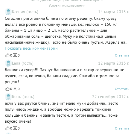
Условия использования
Ксения (гость)
14 марта 2015 г.
Сегодня приготовила блины по этому рецепту. Скажу сразу
делала все ровно в половину меньше, т.е.: молоко – 150 мл
бананы – 1 шт яйцо – 2 шт. масло растительное – для
обжаривания соль – щепотка. Муку не полстакана,а целый
насыпала(иначе жидко). Тесто не было очень густым. Жарила на
сковороде в спец.силиконовых формочках (в виде звездочки.
Показать весь комментарий
сердечка, мишки). НИ ОДИН БЛИНЧИК НЕ ПОРВАЛСЯ. НАЛИВАЛА
0
0
Ответить
ТЕСТА ЧТОБ ПОТОЛЩЕ БЫЛИ. Очень вкусно получилось и
Lena (гость)
12 марта 2013 г.
просто! спасибо за рецепт!
Блинчики супер!!! Пахнут бананчиками и сахар совершенно не
нужен, если, конечно, бананы сладкие. Спасибо огромное за
рецепт!
0
0
Ответить
Гость (гость)
22 сентября 2012 г.
если у вас рвутся блины, значит мало муки добавили...тесто
получилось жидким. а вообще можно нарезать тонкими
кольцами бананы и залить тестом, а потом выпекать... тоже
вкусно очень!
0
0
Ответить