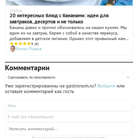
СТАТЬЯ
20 интересных блюд с бананами: идеи для
завтраков, десертов и не только
Бананы давно и прочно обосновались на наших кухнях. Мы
едим их на завтрак, берем с собой в качестве перекуса,
добавляем в детское питание. Однако этот привычный нам
продукт не так-то прост! В зависимости от технологии
5
(4)
Роман Рыжов
приготовления и дополнительных ингредиентов вкус
бананов может раскрываться совершенно по-разному. В
сладкой выпечке они выполняют связующую роль и часто
Комментарии
заменяют яйца, а густым национальным супам стран Африки
добавляют сытности и питательности. В нашей подборке
собраны 20 интересных и простых рецептов с бананами.
Сортировать по популярности
Уже зарегистрированны на gastronom.ru?
Войдите
или
оставьте комментарий как гость
Ваши данные защищены Yandex SmartCaptcha