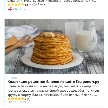
бананами. Некогда экзотический, а теперь привычный и
45 мин
любимый фрукт, продающийся в наших магазинах весь год,
4.5
(4)
gastronom
особенно хорош для постной или веганской выпечки. Им
хорошо заменять яйца. Даже в этом рецепте вы можете это
сделать, добавив примерно половину банана в тесто. И,
конечно, эти печенья не станут менее вкусными, если
грецкие орехи заменить фундуком и добавить в тесто изюм
или сушеную вишню/клюкву.
ГРУППА
Коллекция рецептов блинов на сайте Гастроном.ру
Блины и блинчики — мучное блюдо, готовится из жидкого
теста, выпекается на раскалённой сковороде; обычно имеет
круглую форму. Блины, возможно, были первым блюдом,
которое стали готовить из муки. ...
5
(4)
1013 рецептов