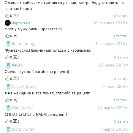
Оладьи с кабачками считаю вкусными, завтра буду готовить на
завтрак блины
0
0
Ответить
Мартуська
10 февраля 2010 г.
моему мужу очень нравятся =)
0
0
Ответить
Гость (гость)
4 февраля 2010 г.
Фу,невкусно.Напоминает оладьи с кабачками.
0
0
Ответить
fleyen
15 июня 2009 г.
Очень вкусно. Спасибо за рецепт))
0
0
Ответить
Сергей (гость)
17 мая 2009 г.
я не женщина и все понял, спасибо за рецепт
0
0
Ответить
Olga (гость)
26 марта 2009 г.
CHITAT LYCHSHE NADA! Jenscheni!
0
0
Ответить
Гость (гость)
7 марта 2009 г.