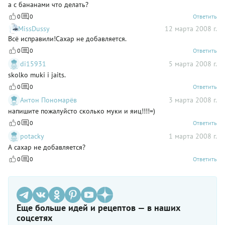
а с бананами что делать?
0
0
Ответить
MissDussy
12 марта 2008 г.
Всё исправили!Сахар не добавляется.
0
0
Ответить
di15931
5 марта 2008 г.
skolko muki i jaits.
0
0
Ответить
Антон Пономарёв
3 марта 2008 г.
напишите пожалуйсто сколько муки и яиц!!!!=)
0
0
Ответить
potacky
1 марта 2008 г.
А сахар не добавляется?
0
0
Ответить
Еще больше идей и рецептов — в наших
соцсетях