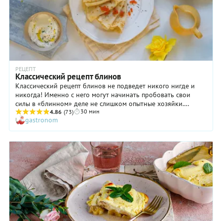
РЕЦЕПТ
Классический рецепт блинов
Классический рецепт блинов не подведет никого нигде и
никогда! Именно с него могут начинать пробовать свои
силы в «блинном» деле не слишком опытные хозяйки.
30 мин
Следует только помнить несколько важных правил. Во-
4.86
(73)
gastronom
первых, муку необходимо обязательно просеивать: тогда
она более равномерно распределится по тесту, и блинчики
получатся более нежными. Во-вторых, дайте тесту немного
отдохнуть после приготовления, чтобы все ингредиенты
лучше соединились друг с другом. И в-третьих, щедро
смазывайте готовые блины хорошим сливочным маслом: это
сделает их значительно вкуснее и аппетитнее. Освоив
классический рецепт, вы легко сможете пробовать и другие,
более сложные и более оригинальные.