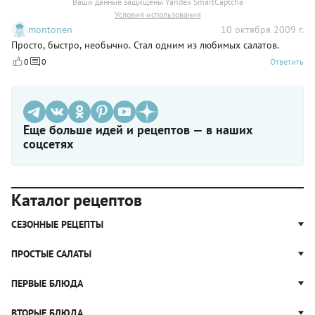
Ваши данные защищены Yandex SmartCaptcha
Условия использования
montonen
10 октября 2009 г.
Просто, быстро, необычно. Стал одним из любимых салатов.
0
0
Ответить
Еще больше идей и рецептов — в наших
соцсетях
Каталог рецептов
СЕЗОННЫЕ РЕЦЕПТЫ
Рецепты из капусты
ПРОСТЫЕ САЛАТЫ
Блюда с картошкой
Простые салаты
ПЕРВЫЕ БЛЮДА
Рецепты с грибами
Салат Оливье
Яблочные пироги
Щи
ВТОРЫЕ БЛЮДА