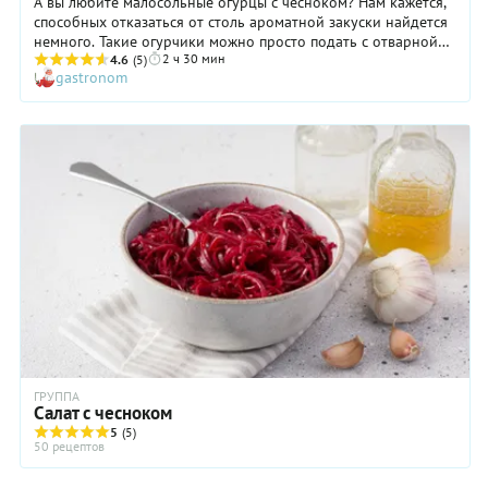
А вы любите малосольные огурцы с чесноком? Нам кажется,
способных отказаться от столь ароматной закуски найдется
немного. Такие огурчики можно просто подать с отварной
2 ч 30 мин
картошечкой, посыпав ее зеленью, — и легкий ужин,
4.6
(5)
gastronom
пожалуй, идеальный для летнего дня, готов. Мясо не
потребуется! Малосольные огурцы с чесноком можно
добавить и в салат, например, самый простой, любимый
многими — с помидорами, яйцами и зеленью. Вкус блюда
приобретет совершенно новые, оригинальные «интонации».
Виды зелени для засолки огурцов по этому рецепту можно
варьировать по вашему желанию. А вот от дубовых листьев
отказываться ни в коем случае нельзя: они вкупе с хреном
обеспечивают плодам крепость и хрустящую текстуру.
ГРУППА
Салат с чесноком
5
(5)
50 рецептов