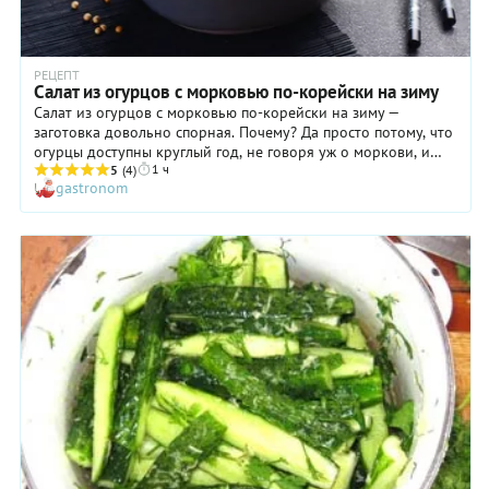
РЕЦЕПТ
Салат из огурцов с морковью по-корейски на зиму
Салат из огурцов с морковью по-корейски на зиму —
заготовка довольно спорная. Почему? Да просто потому, что
огурцы доступны круглый год, не говоря уж о моркови, и
1 ч
такой салат в свежем виде, без стерилизации, подарит вам
5
(4)
gastronom
гораздо больше пользы и удовольствия, чем термически
обработанный. Но у заготовки всегда есть свои плюсы: в
удобный момент нужно всего лишь открыть баночку и
подать ароматный, настоявшийся салат к мясу или картошке.
В любом случае наш рецепт подойдет и для заготовки на
зиму, и для еды сразу. Если хотите свежий салат — завершите
процесс на 4 пункте нашего пошагового рецепта. Но
изначально уменьшите количество уксуса, сахара и соли —
ведь они уже не нужны в качестве консервантов — только
для вкуса. И еще немного о специях. Для приготовления
такого салата можно использовать готовую смесь специй под
условным названием «приправа для корейской моркови», но
мы не рекомендуем. Во-первых, состав такой приправы
зависит от производителя, во-вторых, в ней, как правило,
уже есть соль или сахар, а также может присутствовать масса
лишних специй и трав. А обязательные ингредиенты такой