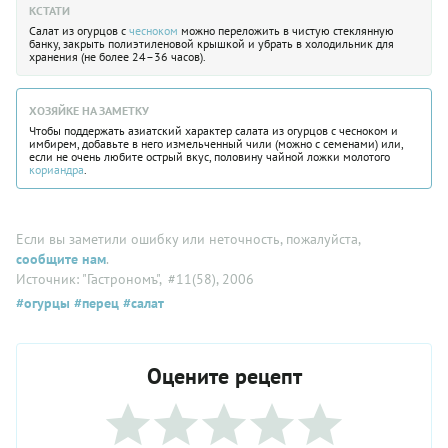
КСТАТИ
Салат из огурцов с
чесноком
можно переложить в чистую стеклянную
банку, закрыть полиэтиленовой крышкой и убрать в холодильник для
хранения (не более 24–36 часов).
ХОЗЯЙКЕ НА ЗАМЕТКУ
Чтобы поддержать азиатский характер салата из огурцов с чесноком и
имбирем, добавьте в него измельченный чили (можно с семенами) или,
если не очень любите острый вкус, половину чайной ложки молотого
кориандра
.
Если вы заметили ошибку или неточность, пожалуйста,
сообщите нам
.
Источник: "Гастрономъ"
, #11(58), 2006
#огурцы
#перец
#салат
Оцените рецепт