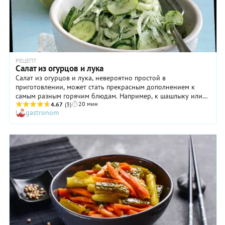
РЕЦЕПТ
Салат из огурцов и лука
Салат из огурцов и лука, невероятно простой в
приготовлении, может стать прекрасным дополнением к
самым разным горячим блюдам. Например, к шашлыку или
20 мин
жаренному на гриле мясу, к фалафелю или бургеру. Но и
4.67
(3)
gastronom
если вы подадите такой салат из огурцов на завтрак к любой
яичнице или омлету, тоже получится замечательно. Правда, в
состав блюда входит лук, поэтому после такой трапезы и
перед уходом на работу имеет смысл позаботиться о том,
чтобы запах изо рта не побеспокоил коллег. Готовить этот
салат следует начинать за 4 часа до подачи на стол. Так что,
если вы планируете подать его на завтрак, просто сделайте
все вечером и оставьте на ночь в холодильнике под
пленкой.