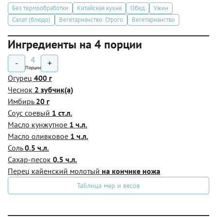
Без термообработки
Китайская кухня
Обед
Ужин
Салат (блюдо)
Вегетарианство: Строго
Вегетарианство
Ингредиенты на 4 порции
4
-
+
Порции
Огурец
400 г
Чеснок
2 зубчик(а)
Имбирь
20 г
Соус соевый
1 ст.л.
Масло кунжутное
1 ч.л.
Масло оливковое
1 ч.л.
Соль
0.5 ч.л.
Сахар-песок
0.5 ч.л.
Перец кайенский молотый
на кончике ножа
Таблица мер и весов