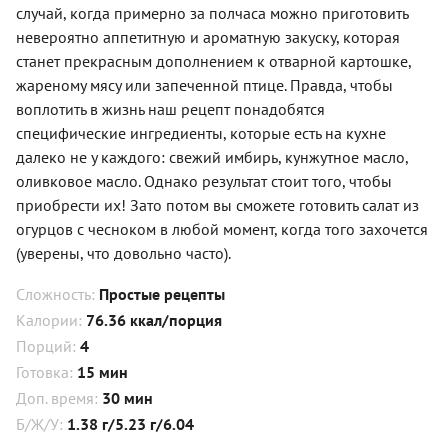
случай, когда примерно за полчаса можно приготовить
невероятно аппетитную и ароматную закуску, которая
станет прекрасным дополнением к отварной картошке,
жареному мясу или запеченной птице. Правда, чтобы
воплотить в жизнь наш рецепт понадобятся
специфические ингредиенты, которые есть на кухне
далеко не у каждого: свежий имбирь, кунжутное масло,
оливковое масло. Однако результат стоит того, чтобы
приобрести их! Зато потом вы сможете готовить салат из
огурцов с чесноком в любой момент, когда того захочется
(уверены, что довольно часто).
Сложность:
Простые рецепты
Калории:
76.36 ккал/порция
Порций:
4
Готовка:
15 мин
Доп. время:
30 мин
Б/Ж/У:
1.38 г/5.23 г/6.04