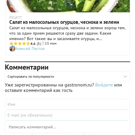
смеси есть на большинстве кухонь. В общем, вы сами без
труда найдете приправы для салата по-корейски и
скомбинируете их по вкусу.
РЕЦЕПТ
Салат из малосольных огурцов, чеснока и зелени
Салат из малосольных огурцов, чеснока и зелени хорош тем,
что за один прием решаются сразу две задачи. Какие
именно? Вот такие: вы и засаливаете огурцы, и
15 мин
одновременно готовите салат, который затем останется
4.6
(5)
Алексей Пестов
только полить растительным маслом. Сам процесс займет не
более пятнадцати минут, однако потребуется
дополнительное время, чтобы плоды дошли до нужного
Комментарии
вкуса. Количество соли определяйте по своему усмотрению,
но мы бы советовали ограничиться одной столовой ложкой:
тогда вкус салата будет весьма деликатным. И обязательно
Сортировать по популярности
посыпьте его перед подачей свежей зеленью, и пусть вас не
Уже зарегистрированны на gastronom.ru?
Войдите
или
смущает, что в огурцы при засолке уже кладут укроп и
оставьте комментарий как гость
петрушку. Просто так будет еще вкуснее!