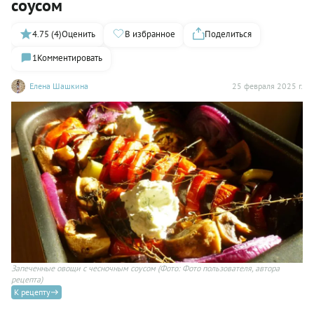
соусом
4.75 (4)
Оценить
В избранное
Поделиться
1
Комментировать
Елена Шашкина
25 февраля 2025 г.
Запеченные овощи с чесночным соусом
(Фото: Фото пользователя, автора
рецепта)
К рецепту