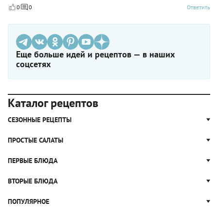
0
0
Ответить
Еще больше идей и рецептов — в наших
соцсетях
Каталог рецептов
СЕЗОННЫЕ РЕЦЕПТЫ
Рецепты из капусты
ПРОСТЫЕ САЛАТЫ
Блюда с картошкой
Простые салаты
ПЕРВЫЕ БЛЮДА
Рецепты с грибами
Салат Оливье
Яблочные пироги
Щи
ВТОРЫЕ БЛЮДА
Салат Цезарь
Рецепты с клюквой
Борщ
Салат Нисуаз
Котлеты
ПОПУЛЯРНОЕ
Блюда из тыквы
Рассольник
Салат Мимоза
Плов