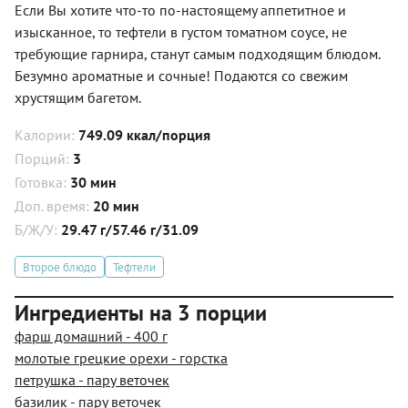
Если Вы хотите что-то по-настоящему аппетитное и
изысканное, то тефтели в густом томатном соусе, не
требующие гарнира, станут самым подходящим блюдом.
Безумно ароматные и сочные! Подаются со свежим
хрустящим багетом.
Калории:
749.09 ккал/порция
Порций:
3
Готовка:
30 мин
Доп. время:
20 мин
Б/Ж/У:
29.47 г/57.46 г/31.09
Второе блюдо
Тефтели
Ингредиенты на 3 порции
фарш домашний - 400 г
молотые грецкие орехи - горстка
петрушка - пару веточек
базилик - пару веточек