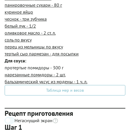
панировочные сухари - 80 г
куриное яйцо
чеснок - три зубчика
белый лук - 1/2
оливковое масло - 2 ст. л.
соль по вкусу
перец из мельницы по вкусу
тертый сыр пармезан - для посыпки
Для соуса:
протертые помидоры - 300 г
нарезанные помидоры - 2 шт.
бальзамический уксус из модены - 1 ч. л.
Таблица мер и весов
Рецепт приготовления
Негаснущий экран
Шаг 1