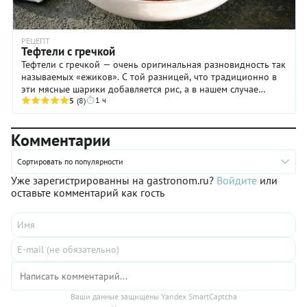
РЕЦЕПТ
Тефтели с гречкой
Тефтели с гречкой — очень оригинальная разновидность так
называемых «ежиков». С той разницей, что традиционно в
эти мясные шарики добавляется рис, а в нашем случае
1 ч
используется «черная крупа». Но ...
5
(8)
Комментарии
Сортировать по популярности
Уже зарегистрированны на gastronom.ru?
Войдите
или
оставьте комментарий как гость
Ваши данные защищены Yandex SmartCaptcha