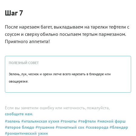
Шаг 7
После нарезаем багет, выкладываем на тарелки тефтели с
соусом и сверху обильно посыпаем тертым пармезаном.
Приятного аппетита!
ПОЛЕЗНЫЙ СОВЕТ
Зелень, лук, чеснок и орехи легче всего нарезать в блендере или
овощерезке.
Если вы заметили ошибку или неточность, пожалуйста,
сообщите нам
.
#зелень
#итальянская кухня
#томаты
#тефтели
#мясной фарш
#второе блюдо
#тушение
#томатный сок
#сковорода
#блендер
#романтический ужин