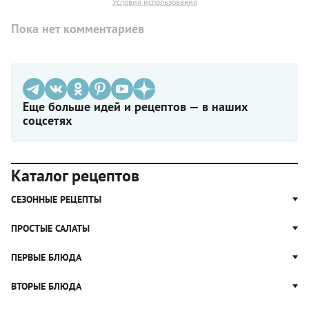
Условия использования
Пока нет комментариев
Еще больше идей и рецептов — в наших
соцсетях
Каталог рецептов
СЕЗОННЫЕ РЕЦЕПТЫ
Рецепты из капусты
ПРОСТЫЕ САЛАТЫ
Блюда с картошкой
Простые салаты
ПЕРВЫЕ БЛЮДА
Рецепты с грибами
Салат Оливье
Яблочные пироги
Щи
ВТОРЫЕ БЛЮДА
Салат Цезарь
Рецепты с клюквой
Борщ